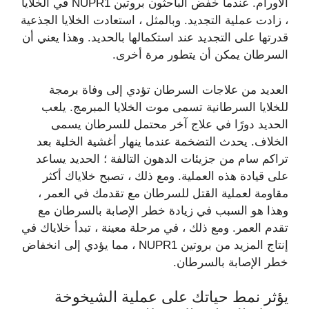
الأورام. عندما خفض الباحثون بروتين NUPR1 في الخلايا
، زادت عملية التجديد. وبالمثل ، استعادت الخلايا الجذعية
قدرتها على التجديد عند استكمالها بالحديد. وهذا يعني أن
السرطان يمكن أن يتطور مرة أخرى.
العديد من علاجات السرطان تؤدي إلى وفاة برمجة
للخلايا السرطانية تسمى موت الخلايا المبرمج. يلعب
الحديد دورًا في علاج آخر محتمل للسرطان يسمى
الخلاف. يحدث التضخمة عندما ينهار أغشية الخلية بعد
تراكم سام من جزيئات الدهون التالفة ؛ الحديد يساعد
على قيادة هذه العملية. ومع ذلك ، تصبح خلاياك أكثر
مقاومة لعملية القتل للسرطان مع تقدمك في العمر ،
وهذا هو السبب في زيادة خطر الإصابة بالسرطان مع
تقدم العمر. ومع ذلك ، في مرحلة معينة ، تبدأ خلاياك في
إنتاج المزيد من بروتين NUPR1 ، مما يؤدي إلى انخفاض
خطر الإصابة بالسرطان.
يؤثر نمط حياتك على عملية الشيخوخة