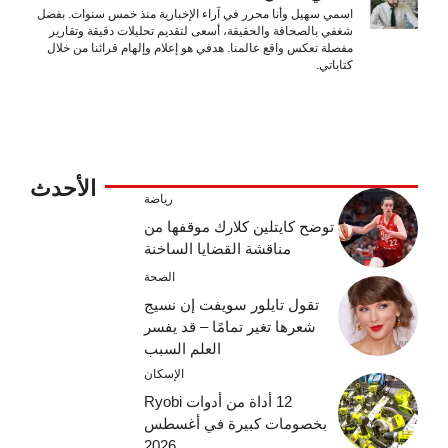
اسمي سهيل وأنا محرر في آراء الإخبارية منذ خمس سنوات. بفضل
شغفي بالصحافة والحقيقة، أسعى لتقديم تحليلات دقيقة وتقارير
مفصلة تعكس واقع عالمنا. هدفي هو إعلام وإلهام قرائنا من خلال
كتاباتي.
الأحدث
رياضة
توضح كايتلين كلارك موقفها من
مناقشة القضايا الساخنة
الصحة
تقول تايلور سويفت إن نسيج
شعرها تغير تمامًا – قد يفسر
العلم السبب
الإسكان
12 أداة من أدوات Ryobi
بخصومات كبيرة في أغسطس
2026