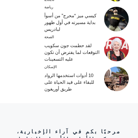
رياضة
كيسي ميز “محرج” من أسوأ
بداية مسيرته في أول ظهور
لبادريس
الصحة
لقد حطمت جون سكويب
التوقعات لما يفترض أن تكون
عليه التسعينات
الإسكان
10 أدوات استخدمها الرواد
للبقاء على قيد الحياة على
طريق أوريغون
مرحبًا بكم في آراء الإخبارية،