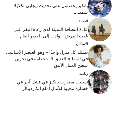
يانكيز يحصلون على تحديث إيجابي لكلارك
شميدت
الصحة
عادة النظافة السيئة لدى رعاة البقر التي
غذت المرض – وأدت إلى الحظر العام
الإسكان
يمتلك كل منزل واحدًا – وهو العنصر الأساسي
في المطبخ العتيق لاستخدامه في تخزين
سطح العمل الأنيق
رياضة
تسببت مضارب يانكيز في فشل آخر في
خسارة مخيبة للآمال أمام الكاردينالز