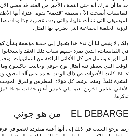
الثمانينيات أصبحت الآن منطقة “قديمة” بقوة. عذرًا، أيها الأط
الموسيقى التي نشأت عليها، والتي بدت عصرية جدًا وذات صلة
الرؤية الخلفية الجماعية التي يضرب بها المثل.
ولكن لا ينبغي لنا أن ندع هذا يتحول إلى حفلة مؤسفة بشأن كون
في الثمانينيات، الذين تمرد عليهم شباب ذلك العقد واستجابوا ل
الوقت الذي سيطر فيه أمثال بون جوفي وجانيت جاكسون ومادو
MTV. كانت الأصوات في ذلك الوقت تعتمد على آلة النطق، و
تذكرها.
EL DEBARGE – من هو جوني
ربما يرجع السبب في ذلك إلى أنها أغنية منفردة لعضو في فرقة م