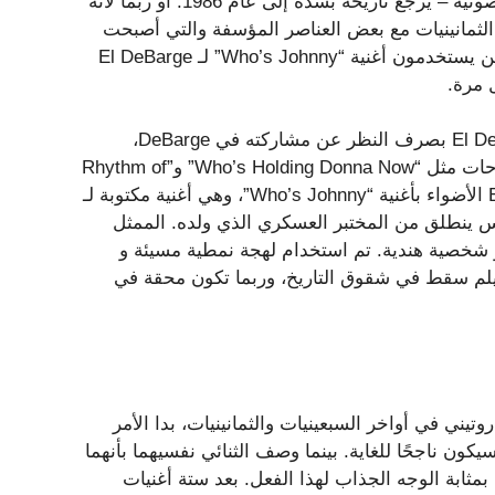
أن إنتاجها – الكثير من طعنات البوق الاصطناعية والمؤثرات الصوتية – يرجع تاريخه بشدة إلى عام 1986. أو ربما لأنه
لثمانينيات مع بعض العناصر المؤسفة والتي أصبحت
الآن إشكالية للغاية. على أي حال، عدد قليل من الناس هم الذين يستخدمون أغنية “Who’s Johnny” لـ El DeBarge
“Who’s Johnny” هو أفضل 40 أغنية ناجحة في مسيرة El DeBarge بصرف النظر عن مشاركته في DeBarge،
مجموعته الفانك بوب التي ضمت أربعة من إخوته وحققت نجاحات مثل “Who’s Holding Donna Now” و”Rhythm of
the Night” في عام 1985. في العام التالي، خطف El DeBarge الأضواء بأغنية “Who’s Johnny”، وهي أغنية مكتوبة لـ
يلم كوميدي عن جوني. 5، روبوت حساس ينطلق من المختبر العسكري الذي ولده. الممثل
و شخصية هندية. تم استخدام لهجة نمطية مسيئة و
فيلم سقط في شقوق التاريخ، وربما تكون محقة في
ي في أواخر السبعينيات والثمانينيات، بدا الأمر
يكون ناجحًا للغاية. بينما وصف الثنائي نفسيهما بأنهما
 المغني الأساسي وكان بمثابة الوجه الجذاب لهذا الفعل. بعد ستة أغنيات