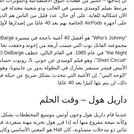
مرتبط بفيلم كوميدي منسي في الغالب وذو شعبية معتدلة في ا
على أجهزة AirPods الخاصة بهم بعد 40 عامًا من إصدارها لأول مرة.
“Short Circuit”، وهو ف
الأبيض فيشر ستيفنز يشارك في البطولة بدور بن جابيتويا، وه
“الوجه البني”. إن الأغنية التي تتحدث بشكل صريح عن حبكة 
ذلك، لن يتم بثها كثيرًا بعد 40 عامًا.
داريل هول – وقت الحلم
عندما قام داريل هول وجون أوتس بتوسيع المخططات بشكل روتين
وكأنه نتيجة مفروغ منها أنه إذا قرر هول تجربة مهنة منفردة، فس
ثنائي ذو مدخلات متساوية، كان Hall هو