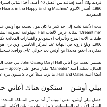
المنفردة.
بدت الأغنية تشبه إلى حد كبير ما كان هول يصنعه مع أوتس على
“Dreamtime” بمثابة عرض لألعاب ll
طبقات آلات المزج وتأثيرات الاستوديو والقيثارات المعالجة بك
1986، وبلغ ذروته في النهاية عند المركز الخامس. ولن يرى
بمفرده. اجتمع مجددًا مع أوتس بعد حوالي عام، وواصلا تسجيل 
أيضًا أغنية Hall and Oates، ما يزيد قليلاً عن 2.5 مليون مرة على Spotify.
بيلي أوشن – ستكون هناك أغاني حزي
حصل بيلي أوشن، مغني البوب-آر أند بي من المملكة المتحدة ذ
المركز الأول في الثمانينيات. لا يزال اثنان من تلك الأغاني 