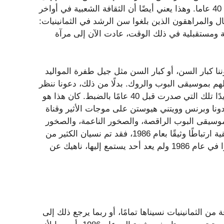
حد ما أن ندرك أنه حتى النصف الأخير من العقد قد مضى الآن 40 عاما. وهذا يعني أيضًا أن الثقافة الشعبية في أواخر
فال والمراهقون الذين بلغوا سن الرشد في الثمانينيات:
 ومستقبلية في ذلك الوقت، عادت الآن إلى مرآة
نا كبار السن، أو كبار السن مثل جيل طفرة المواليد
هم بموسيقى البوب ​​والروك. بدلًا من ذلك، دعونا ننظر
إلى الوراء ونتأمل في كل الأغاني الرائعة من الثمانينيات، وتحديدًا تلك التي صدرت قبل 40 عامًا بالضبط. كان هذا هو
نا وبرنس وويتني هيوستن على موجات الأثير وقناة
موسيقى البوب ​​الراقصة، والصخور الناعمة، والصخور
المثيرة قليلاً. وبينما يرتبط كل هؤلاء المطربين والفرق الموسيقية ارتباطًا وثيقًا بعام 1986، فقد تم نسيان الكثير من
الأغاني لفنانين آخرين. فيما يلي خمس أغانٍ حققت نجاحًا كبيرًا في عام 1986 ولم يعد أحد يستمع إليها، ناهيك عن
ن الثمانينيات نسيناها تمامًا، أو ربما يرجع ذلك إلى