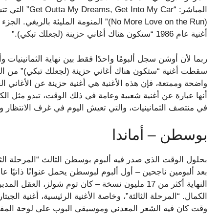
(No More Love on the Run)” المنومة المليئ
أغنية عام 1986 “ستكون هناك أغاني حزينة (لجعلك تبكي).”
ربما لأن أوشن سجل ألبومًا واحدًا فقط بين نهاية الثمانينيات 
سقطت أغنية “ستكون هناك أغاني حزينة (لجعلك تبكي)” من الخر
واضحة وممتعة، فإن هذه الأغنية هي أغنية حزينة عن الأغاني الح
أنها عبارة عن أغنية شعبية وعامة في ذلك الوقت، تبدو مثل ا
في منتصف الثمانينيات، والتي تعيش اليوم في غرف الانتظار 
بوسطن – أماندا
النهاية أكثر من 17 مليون نسخة – كان توم شولز، العق
الكمال. “المرحلة الثالثة”، وخاصة الأغنية الرئيسية، أغنية الج
وقت كان فيه الشعر المعدني وموسيقى البوب ​​​​على لوحة المف