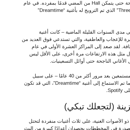
فردية و23 أغنية إضافية من أفضل 40 أغنية، أخذ الثنائي استراحة حتى يتمكن Hall من المضي قدمًا بمفرده. في عام
1986، أصدر الألبوم “Three Hearts in the Happy Ending Machine” الذي تم الترويج له بأغنية “Dreamtime”
 مدى السنوات القليلة الماضية – كانت أغنية
Ha البهلوانية الصوتية المثيرة للإعجاب والعاطفية، والتي تستدعي فوق العديد من
ثافة. لقد صعد إلى المراكز العشرة الأولى في عام
 هول مثل هذه الارتفاعات مرة أخرى، على الأقل ليس
الأغاني الناجحة حتى أوائل التسعينيات.
تستمر العديد من أغاني Daryl Hall وJohn Oates في جذب المستمعين بعد مرور أكثر من 40 عامًا – على سبيل
المثال، تمتلك أغنية “Maneater” مليار تدفق على Spotify – بينما تم الاستماع إلى أغنية “Dreamtime”، التي قد تكون
نة (لتجعلك تبكي)
و الأصوات الغنية، على ثلاث أغنيات منفردة لتحتل
المتصدرة في المخططات يحصدان أعدادًا كبيرة من البث