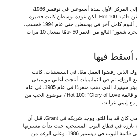
الجمهور لم يهتم. ذهبت أغنية “Amanda” التي انتهت صلاحيتها إلى المركز الأول لمدة أسبوعين في نوفمبر 1986،
وهي المرة الأولى والأخيرة التي تتصدر فيها أي أغنية من بوسطن قائمة Hot 100. لكن عودة بوسطن كانت قصيرة.
لم يفشل Scholz في الحفاظ على الزخم من خلال عدم إصدار ألبوم كامل آخر في بوسطن حتى عام 1994 فحسب،
بل لم يكن لدى “Amanda” قوة البقاء. يتم بث فيلم “أكثر من مجرد شعور” البالغ من العمر 50 عامًا بمعدل 10 مرات
ي أسقط فيها
الذين رفضوا العمل معًا. في السبعينيات، كانت
 الروك، ثم في الثمانينيات أنتجت أغاني موسيقى
الروك الناعمة المصممة لإظهار الصوت الغريب تقريبًا للمغني بيتر سيتيرا، الذي ذهب منفردًا في عام 1985. في عام
1986، تصدرت أول أغنيتين فرديتين لـ Cetera من خارج شيكاغو قائمة Hot 100: “Glory of Love”، موضوع الحب من
في “The Next Time I Fall”، أراد Cetera صراحةً الاستعانة بمغني كان قد بدأ للتو، ووجد شريكه في Grant. قبل أن
 بارزة في قطاع البوب ​​المسيحي، حيث بدأت مسيرتها
الموسيقية غير الدينية. صعدت أغنية “The Next Time I Fall” إلى قائمة البوب ​​في ديسمبر 1986، وعلى الرغم من