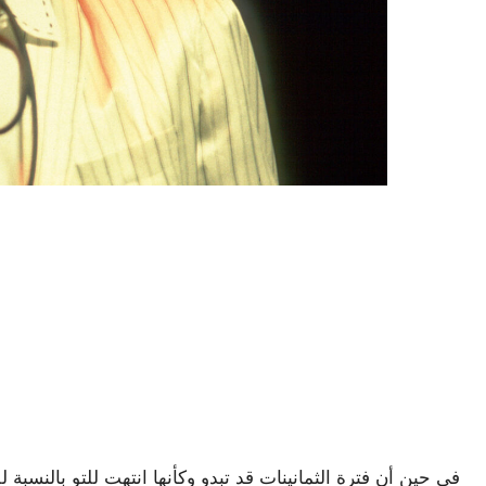
في حين أن فترة الثمانينات قد تبدو وكأنها انتهت للتو بالنسبة لل