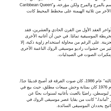
المباشر: “Get Outta My Dreams, Get Into My Car” التي تتسم بالمرح والمرح ولكن مؤرخة، و”Caribbean Queen
ة بالريغي. الجزء الآخر من ثلاثية الهيمنة على مخطط المحيط كانت
وأواخر العقد الأول من القرن الحادي والعشرين، فقد
يطة الموسيقية تمامًا. في حين أن أغانيه الأخرى
زينة. على الرغم من محاولة استخدام زاوية ذكية، إلا
لكثير من حشوات راديو موسيقى الروك الناعمة الأخرى
ومكبرات الصوت في الصيدليات.
بحلول الوقت الذي صدر فيه ألبوم بوسطن الثالث “المرحلة الثالثة” عام 1986، كان صوت الفرقة قد أصبح قديمًا جدًا.
بعد ألبومين ناجحين – أول ألبوم لبوسطن يحمل عنوانًا ذاتيًا عام 1976 كان بمثابة وحش مبيعات مطلق، حيث بيع في
ل المدبر لبوسطن، راضيًا بالعبث بأغانيه لسنوات بحثًا عن
يتار “أماندا،” كانت من بقايا عصر موسيقى الروك في
اتيح يحددان الموسيقى السائدة.