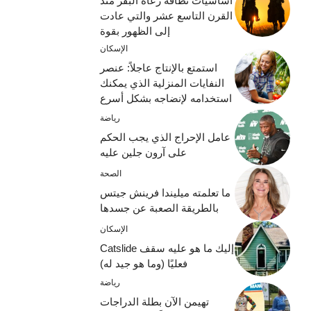
أساسيات نظافة رعاة البقر منذ
القرن التاسع عشر والتي عادت
إلى الظهور بقوة
الإسكان
استمتع بالإنتاج عاجلاً: عنصر
النفايات المنزلية الذي يمكنك
استخدامه لإنضاجه بشكل أسرع
رياضة
عامل الإحراج الذي يجب الحكم
على آرون جلين عليه
الصحة
ما تعلمته ميليندا فرينش جيتس
بالطريقة الصعبة عن جسدها
الإسكان
إليك ما هو عليه سقف Catslide
فعليًا (وما هو جيد له)
رياضة
تهيمن الآن بطلة الدراجات