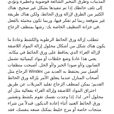
المذيبات وطرق التبخير الشائعة فوضوية وخطيرة وتؤدي
إلى تلف حائطك إذا تم تنفيذها بشكل غير صحيح. هناك
الكثير من الطرق لإزالة ورق الحائط، ولكن هناك طريقة
غير متوقعة ربما لم تفكر فيها، وربما تكون مختبئة بالفعل
في خزانة التنظيف الخاصة بك: رشها بمنظف الزجاج.
تتطلب إزالة ورق الحائط الرطوبة والكشط وعادةً ما
يكون هناك شكل من أشكال محلول إزالة المواد اللاصقة
لإزالة الغراء الذي يحافظ على ورق الحائط في مكانه.
يعني هذا عادةً وضع خلطات أو مواد كيميائية تشمل
الصابون و/أو صودا الخبز و/أو الخل. أصبحت منظفات
الزجاج مثل Windex أفضل سر يحتفظ به العديد من
أصحاب المنازل عندما يتعلق الأمر بإزالة ورق الحائط
القديم؛ يمكن لمنظف الزجاج تقليد المزيلات عن طريق
اختراق المواد اللاصقة وإزالة الغراء بفعالية مثل أي
محلول آخر. لذا، إذا وجدت نفسك تقوم بكشط وتقشير
ورق الحائط العنيد أثناء إعادة الديكور، فبدلاً من شراء
منتجات خاصة أو مزج خليط يمكنك صنعه بنفسك، فقد