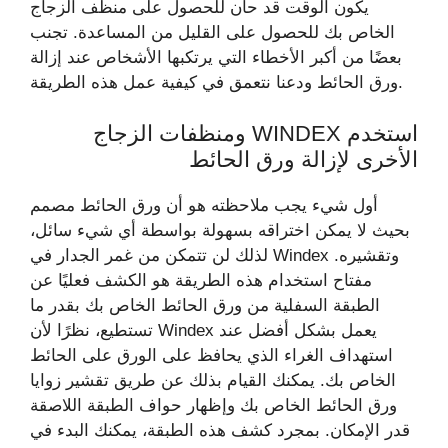
يكون الوقت قد حان للحصول على منظف الزجاج
الخاص بك للحصول على القليل من المساعدة. تجنب
بعضًا من أكبر الأخطاء التي يرتكبها الأشخاص عند إزالة
ورق الحائط ودعنا نتعمق في كيفية عمل هذه الطريقة.
استخدم WINDEX ومنظفات الزجاج
الأخرى لإزالة ورق الحائط
أول شيء يجب ملاحظته هو أن ورق الحائط مصمم
بحيث لا يمكن اختراقه بسهولة بواسطة أي شيء سائل،
لذلك لن تتمكن من غمر الجدار في Windex وتقشيره.
مفتاح استخدام هذه الطريقة هو الكشف فعليًا عن
الطبقة السفلية من ورق الحائط الخاص بك بقدر ما
تستطيع، نظرًا لأن Windex يعمل بشكل أفضل عند
استهداف الغراء الذي يحافظ على الورق على الحائط
الخاص بك. يمكنك القيام بذلك عن طريق تقشير زوايا
ورق الحائط الخاص بك وإظهار حواف الطبقة اللاصقة
قدر الإمكان. بمجرد كشف هذه الطبقة، يمكنك البدء في