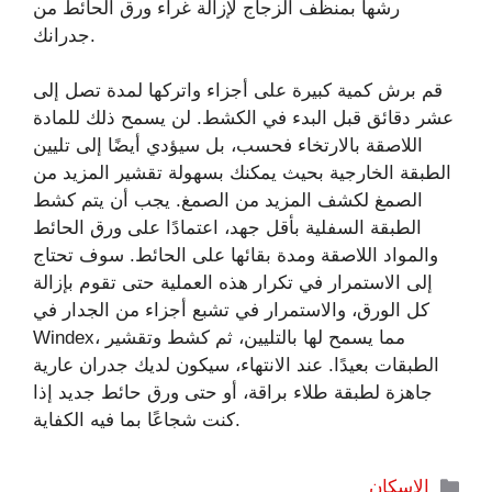
رشها بمنظف الزجاج لإزالة غراء ورق الحائط من
جدرانك.
قم برش كمية كبيرة على أجزاء واتركها لمدة تصل إلى
عشر دقائق قبل البدء في الكشط. لن يسمح ذلك للمادة
اللاصقة بالارتخاء فحسب، بل سيؤدي أيضًا إلى تليين
الطبقة الخارجية بحيث يمكنك بسهولة تقشير المزيد من
الصمغ لكشف المزيد من الصمغ. يجب أن يتم كشط
الطبقة السفلية بأقل جهد، اعتمادًا على ورق الحائط
والمواد اللاصقة ومدة بقائها على الحائط. سوف تحتاج
إلى الاستمرار في تكرار هذه العملية حتى تقوم بإزالة
كل الورق، والاستمرار في تشبع أجزاء من الجدار في
Windex، مما يسمح لها بالتليين، ثم كشط وتقشير
الطبقات بعيدًا. عند الانتهاء، سيكون لديك جدران عارية
جاهزة لطبقة طلاء براقة، أو حتى ورق حائط جديد إذا
كنت شجاعًا بما فيه الكفاية.
التصنيفات
الإسكان