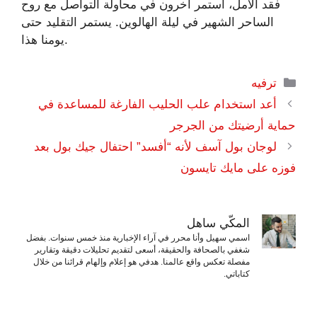
فقد الأمل، استمر آخرون في محاولة التواصل مع روح
الساحر الشهير في ليلة الهالوين. يستمر التقليد حتى
يومنا هذا.
التصنيفات
ترفيه
أعد استخدام علب الحليب الفارغة للمساعدة في
حماية أرضيتك من الجرجر
لوجان بول آسف لأنه “أفسد” احتفال جيك بول بعد
فوزه على مايك تايسون
المكّي ساهل
اسمي سهيل وأنا محرر في آراء الإخبارية منذ خمس سنوات. بفضل
شغفي بالصحافة والحقيقة، أسعى لتقديم تحليلات دقيقة وتقارير
مفصلة تعكس واقع عالمنا. هدفي هو إعلام وإلهام قرائنا من خلال
كتاباتي.