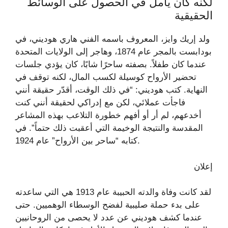
لكنه كان يأمل في الحصول على الوسائط
الحقيقية
ولد إريك وايز، المعروف باسمه الفني هاري هوديني، في
بودابست بالمجر عام 1874، وهاجر إلى الولايات المتحدة
عندما كان طفلاً. بصفته ساحرًا شابًا، كان يؤدي جلسات
تحضير الأرواح كوسيلة لكسب المال، لكنه توقف في
النهاية. كتب هوديني: “في ذلك الوقت، أقدّر حقيقة أنني
فاجأت عملائي، لكن مع إدراكي لحقيقة أنني كنت
أخدعهم، لم أر أو أفهم خطورة التلاعب بهذه المشاعر
المقدسة والنتيجة الوخيمة التي أعقبت ذلك حتماً”. في
كتابه “ساحر بين الأرواح” عام 1924.
إعلان
لقد كانت وفاة والدته الحبيبة عام 1913 هي التي ساعدته
على بدء حملة صليبية لفضح الوسطاء الوهميين. حتى
عندما كشف هوديني عن عدد لا يحصى من الروحانيين