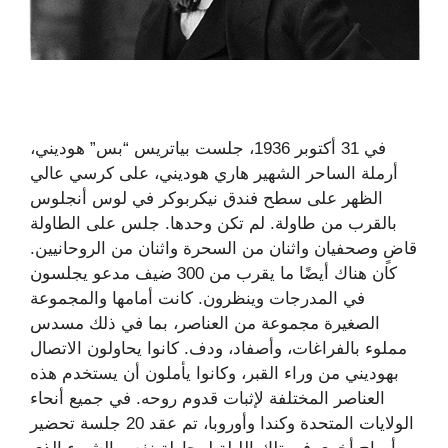
في 31 أكتوبر 1936، جلست بياتريس “بس” هوديني،
أرملة الساحر الشهير هاري هوديني، على كرسي عالي
الظهر على سطح فندق نيكربوكر في لوس أنجلوس
بالقرب من طاولة. لم تكن وحدها. جلس على الطاولة
قاضٍ وصحفيان واثنان من السحرة واثنان من الروحانيين.
كان هناك أيضًا ما يقرب من 300 ضيف مدعو يجلسون
في المدرجات وينظرون. كانت أمامها والمجموعة
الصغيرة مجموعة من العناصر، بما في ذلك مسدس
مملوء بالفراغات، وأصفاد، ودف. كانوا يحاولون الاتصال
بهوديني من وراء القبر، وكانوا يأملون أن يستخدم هذه
العناصر المختلفة لإثبات قدوم روحه. في جميع أنحاء
الولايات المتحدة وكندا وأوروبا، تم عقد 20 جلسة تحضير