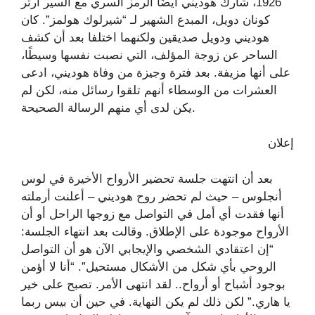
1926، شارك هوديني أيضًا الرمز السري مع السير آرثر
كونان دويل، المبدع الشهير لـ “شيرلوك هولمز”. كان
هوديني ودويل صديقين ولكنهما اختلفا بعد أن كشف
الساحر عن زوجة المؤلف، التي نصبت نفسها وسيطًا،
على أنها مزيفة. بعد فترة وجيزة من وفاة هوديني، ادعى
العشرات من الوسطاء أنهم تلقوا رسائل منه، لكن لم
يكن لدى أي منهم الرسالة الصحيحة.
إعلان
بعد أن انتهت جلسة تحضير الأرواح الأخيرة في لوس
أنجلوس – حيث لم تحضر روح هوديني – أعلنت أرملته
أنها فقدت أي أمل في التواصل مع زوجها الراحل أو أن
الأرواح موجودة على الإطلاق. وقالت بعد انتهاء الجلسة:
“إن اعتقادي الشخصي والإيجابي الآن هو أن التواصل
الروحي بأي شكل من الأشكال مستحيل”. “أنا لا أؤمن
بوجود أشباح أو أرواح.. لقد انتهى الأمر. تصبح على خير
يا هاري.” لكن ذلك لم يكن النهاية. في حين أن بيس ربما