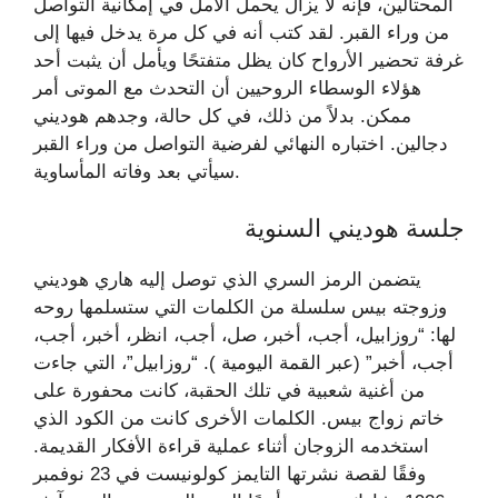
المحتالين، فإنه لا يزال يحمل الأمل في إمكانية التواصل
من وراء القبر. لقد كتب أنه في كل مرة يدخل فيها إلى
غرفة تحضير الأرواح كان يظل متفتحًا ويأمل أن يثبت أحد
هؤلاء الوسطاء الروحيين أن التحدث مع الموتى أمر
ممكن. بدلاً من ذلك، في كل حالة، وجدهم هوديني
دجالين. اختباره النهائي لفرضية التواصل من وراء القبر
سيأتي بعد وفاته المأساوية.
جلسة هوديني السنوية
يتضمن الرمز السري الذي توصل إليه هاري هوديني
وزوجته بيس سلسلة من الكلمات التي ستسلمها روحه
لها: “روزابيل، أجب، أخبر، صل، أجب، انظر، أخبر، أجب،
أجب، أخبر” (عبر القمة اليومية ). “روزابيل”، التي جاءت
من أغنية شعبية في تلك الحقبة، كانت محفورة على
خاتم زواج بيس. الكلمات الأخرى كانت من الكود الذي
استخدمه الزوجان أثناء عملية قراءة الأفكار القديمة.
وفقًا لقصة نشرتها التايمز كولونيست في 23 نوفمبر