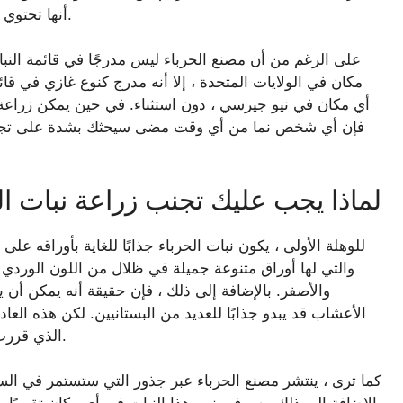
أنها تحتوي على عطر مريب غير سار ، وهو ما لا تريده في حديقتك.
على الرغم من أن مصنع الحرباء ليس مدرجًا في قائمة النباتات
مكان في الولايات المتحدة ، إلا أنه مدرج كنوع غازي في قائ
أي مكان في نيو جيرسي ، دون استثناء. في حين يمكن زراعة 
فإن أي شخص نما من أي وقت مضى سيحثك بشدة على تجنب
لماذا يجب عليك تجنب زراعة نبات ال
للوهلة الأولى ، يكون نبات الحرباء جذابًا للغاية بأوراقه 
والأصفر. بالإضافة إلى ذلك ، فإن حقيقة أنه يمكن أ
الأعشاب قد يبدو جذابًا للعديد من البستانيين. لكن هذه العا
الذي قررت فيه إحضار هذا النبات إلى المنزل ووضعه في حديقتك.
كما ترى ، ينتشر مصنع الحرباء عبر جذور التي ستستمر في ال