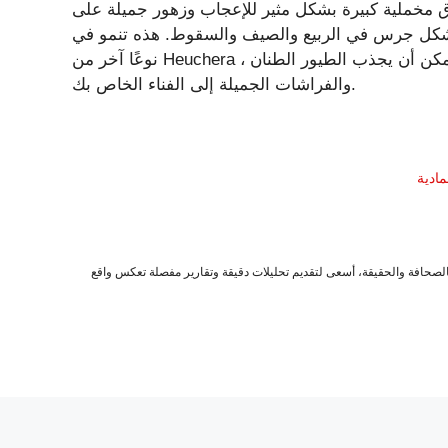
راق مخملية كبيرة بشكل مثير للإعجاب وزهور جميلة على
ل جرس في الربيع والصيف والسقوط. هذه تنمو في panicles ويمكن أن تكون وردية أو بيضاء. ستجد أيضًا أن
نوعًا آخر من Heuchera ، المعروف أيضًا باسم أجراس المرجان ، هو نبات لذيذ يمكن أن يجذب الطيور الطنان
والفراشات الجميلة إلى الفناء الخاص بك.
صحافة والحقيقة، أسعى لتقديم تحليلات دقيقة وتقارير مفصلة تعكس واقع