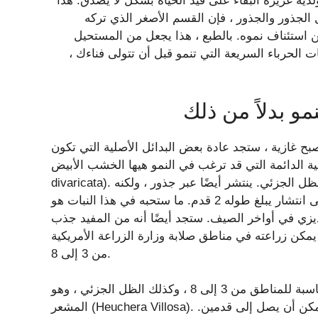
لديه غريزة البقاء على قيد الحياة بشكل لا يصدق. هذا
لجذور والجذور ، فإن القسم الأصغر الذي تركه
استئناف نموه. بالطبع ، هذا يجعل من المستحيل
الحرباء السريعة التي تنمو قبل أن تتولى فناءك ،
مو بدلاً من ذلك
صبح غازية ، ستجد عادة بعض البدائل الأصلية التي تكون
لدائمة التي قد ترغب في النمو هيها الخشب الأبيض (Eurybia
divaricata). هذا النوع هو مواطن لشرق الولايات المتحدة ويزدهر في الظل الجزئي. ينتشر أيضًا عبر جذور ، ولكنه
سيستغرق حوالي سنتين إلى خمس سنوات للوصول إلى أقصى انتشار يبلغ طوله 2 قدم. ما ستحبه في هذا النبات هو
يزي في أواخر الصيف. ستجد أيضًا أنه من المفيد جذب
يمكن زراعته في مناطق صلابة وزارة الزراعة الأمريكية
من 3 إلى 8.
هناك نوع آخر من الأنواع المعمرة الأصلية المناسبة للمناطق من 3 إلى 8 ، وكذلك الظل الجزئي ، وهو Alumroot
المشعر (Heuchera Villosa). على الرغم من أن هذا ليس زاحفًا ، إلا أنه يشكل تلًا جميلًا يمكن أن يصل إلى قدمين.