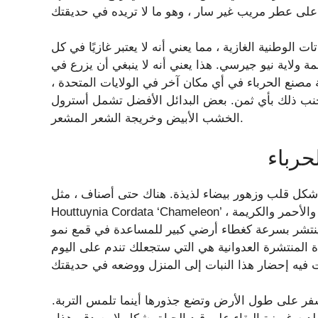
 الوطنية الغازية ، مما يعني أنه لا يعتبر غازيًا في كل
مة ولاية نيو جيرسي. هذا يعني أنه لا ينبغي أن يزرع في
مصنع الحرباء في أي مكان آخر في الولايات المتحدة ،
 ذلك بأي ثمن. بعض البدائل الأفضل تشمل أسترول
الخشب الأبيض وخريجة الشعر المشعر.
حرباء
على شكل قلب وزهور بيضاء لذيذة. هناك حتى أصناف ، مثل
Houttuynia Cordata ‘Chameleon’ ، والتي لها أوراق متنوعة جميلة في ظلال من اللون الوردي والأحمر والكريمة
ن ينتشر بسرعة كغطاء أرضي كبير للمساعدة في قمع نمو
دة المنتشرة العدوانية هي التي ستجعلك تندم على اليوم
سفر على طول الأرض وتضع جذورها أينما تلمس التربة.