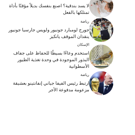
لا يسد بندقية؟ اصنع بنفسك بديلاً مؤقتًا بأداة
تمتلكها بالفعل
رياضة
جورج لومبارد جونيور ولويس جارسيا جونيور
ينقذان الموقف يانكيز
الإسكان
استخدم وعاءًا بسيطًا للحفاظ على جفاف
البذور الموجودة في وحدة تغذية الطيور
الأسطوانية
رياضة
ارتبط رئيس الفيفا جياني إنفانتينو بعشيقة
مزعومة مدفوعة الأجر