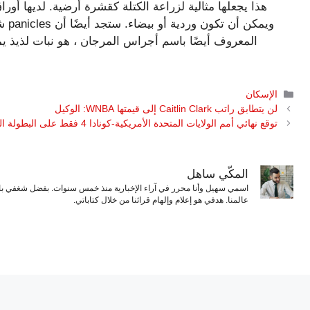
هذا يجعلها مثالية لزراعة الكتلة كقشرة أرضية. لديها أو
شك
التصنيفات
الإسكان
لن يتطابق راتب Caitlin Clark إلى قيمتها WNBA: الوكيل
توقع نهائي أمم الولايات المتحدة الأمريكية-كونادا 4 فقط على البطولة المادية
المكّي ساهل
اسمي سهيل وأنا محرر في آراء الإخبارية منذ خمس سنوات. بفضل شغفي بال
عالمنا. هدفي هو إعلام وإلهام قرائنا من خلال كتاباتي.