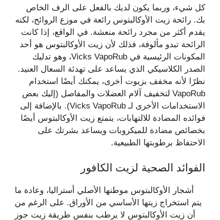
كل شيء، وربما يكون لديك بالفعل على الرف الخاص
بك. رائحة زيت الأوكالبتوس رائعة في موزع الروائح، لكنه
يقدم أكثر من مجرد رائحة منعشة. في الواقع، إذا كانت
الرائحة تبدو مألوفة، فذلك لأن زيت الأوكالبتوس هو أحد
المكونات الرئيسية في Vicks VapoRub، وهو تدليك
الصدر الكلاسيكي الذي يساعد على تهدئة السعال العنيد.
نظرًا لأنه مخفف بزيوت أخرى، يمكنك أيضًا استخدام
VapoRub لتخفيف آلام العضلات والمفاصل (إليك بعض
الاستخدامات الأخرى لـ Vicks VapoRub). بالإضافة إلى
فوائده المضادة للالتهابات، يتمتع زيت الأوكالبتوس أيضًا
بخصائص مضادة للميكروبات ويساعد بشرتك على
الاحتفاظ برطوبتها الطبيعية.
الفوائد الصحية لزيت الكافور
أشجار الأوكالبتوس موطنها الأصلي أستراليا، وعادة ما
يتم استخراج زيتها الأساسي من الأوراق. على الرغم من
أن زيت الأوكالبتوس لا يرطب بنفس طريقة زيت جوز