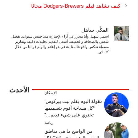
كيف تشاهد فيلم Dodgers-Brewers مجانًا
المكّي ساهل
اسمي سهيل وأنا محرر في آراء الإخبارية منذ خمس سنوات. بفضل
شغفي بالصحافة والحقيقة، أسعى لتقديم تحليلات دقيقة وتقارير
مفصلة تعكس واقع عالمنا. هدفي هو إعلام وإلهام قرائنا من خلال
كتاباتي.
الأحدث
الإسكان
مقولة اليوم بقلم نيت بيركوس:
“كل مساحة أقوم بتصميمها
تحتوي على شيء قديم…”
رياضة
من الواضح ما هي مناطق
الجذب الرئيسية في LIV Golf