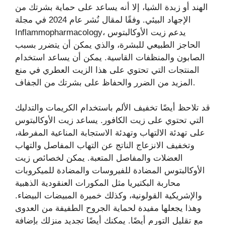
الهند أو زبدة الشيا، إلا أنه يساعد على حماية بشرتك من
الإجهاد البيئي. وفقًا لمقال نُشر عام 2024 في مجلة
Inflammopharmacology، يدعم زيت الأوكالبتوس
الحاجز الطبيعي للبشرة، والذي يمكن أن يتضرر بسبب
الصابون والمنظفات القاسية. يمكن أن يساعد استخدام
المنتجات التي تحتوي على هذا الزيت العطري في منع
المزيد من الضرر والحفاظ على بشرتك من الجفاف.
قد تلاحظ أيضًا تخفيف الألم باستخدام الكريمات والتدليك
التي تحتوي على زيت الكافور. يساعد زيت الأوكالبتوس
على تهدئة الالتهاب وتهدئة الاستجابة المناعية المفرطة،
وتخفيف الانزعاج الناتج عن التهاب المفاصل والتهاب
العضلات والمفاصل المتعبة. يمكن لخصائص زيت
الأوكالبتوس المضادة للفيروسات والمضادة للميكروبات
محاربة البكتيريا مثل المكورات العنقودية الذهبية
والإشريكية القولونية، وكذلك خميرة المبيضات البيضاء.
وهذا يجعلها مفيدة لحماية الجروح الطفيفة من العدوى
مع تقليل التورم أيضًا. يمكنك أيضًا تجديد منزلك بإضافة