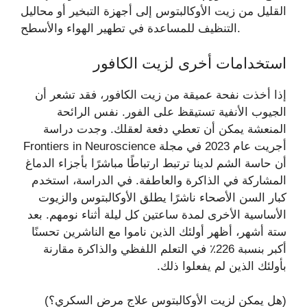
القليل من زيت الأوكالبتوس إلى أجهزة التبخير أو محاليل
التنظيف للمساعدة في تطهير الهواء والأسطح.
استخدامات أخرى لزيت الكافور
إذا أخذت نفحة عميقة من زيت الكافور، فقد تشعر أن
الجيوب الأنفية تستيقظ على الفور. نفس الرائحة
المنعشة يمكن أن تعطي دفعة لعقلك. وجدت دراسة
أجريت عام 2023 في مجلة Frontiers in Neuroscience
أن حاسة الشم لدينا ترتبط ارتباطًا مباشرًا بأجزاء الدماغ
المشاركة في الذاكرة والعاطفة. في الدراسة، استخدم
كبار السن الأصحاء ناشرًا يطلق الأوكالبتوس والزيوت
الأساسية الأخرى لمدة ساعتين كل ليلة أثناء نومهم. بعد
ستة أشهر، أظهر أولئك الذين ناموا مع الناشرين تحسنًا
أكبر بنسبة 226٪ في التعلم اللفظي والذاكرة مقارنة
بأولئك الذين لم يفعلوا ذلك.
(هل يمكن لزيت الأوكالبتوس علاج مرض السكري؟)