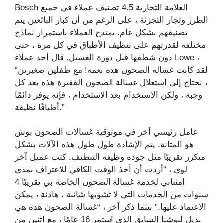
Bosch العلامة التجارية 4.5 تصنيف عملاء في جميع
الطرز وتجار التجزئة ، على الرغم من أن كبار البائعين يتم
تصنيفهم بشكل عام. يمتدح العملاء باستمرار نماذج
مختلفة لقدرتهم على تنظيف الأطباق في كل مرة ، حتى
دون شطفها قبل دورة الغسيل. قال أحد عملاء Lowe ،
“لقد كانت غسالة الصحون هذه نعمة! مع طفلين صغيرين
، نحتاج إلى استغلال غسالة الصحون الفقيرة هذه بعد كل
وجبة ، ولكن الاستخدام بعد الاستخدام ، فإنه يوفر دائمًا
أطباقًا نظيفة.”
عامل رئيسي آخر في موثوقية غسالات الصحون بوش
هو المتانة. يتم الإشادة طول طول هذه الآلات بشكل
متكرر تقريبًا مثل جودة وظيفة التنظيف. كتب عميل آخر
لوي ، “أردت أن آخذ الوقت الكافي للاعتراف بمدى
امتناني لخدمة غسالة الصحون الخاصة بي تقريبًا 4
سنوات من الخدمات التي لا تشوبها شائبة ، هادئة ، يمكن
الاعتماد عليها.” بينما ذكر آخر ، “غسالة الصحون هذه هي
بديل لبوشنا السابق الذي استمر 16 عامًا ، مع اثنين من