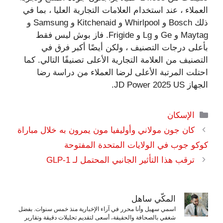
العملاء ، عند استخدام العلامات التجارية العليا ، بما في
ذلك Bosch و Whirlpool و Kitchenaid و Samsung و
Maytag و Ge و Lg و Frigide. فاز بوش ليس فقط
بأعلى درجات التصنيف ، ولكن أيضًا أكبر فرق في
التصنيف من العلامة التجارية الأعلى تصنيفًا التالي. كما
احتلت المرتبة الأعلى لرضا العملاء من دراسة رضا
الجهاز JD Power 2025 US.
التصنيفات
الإسكان
كان جون مولاني وأوليفيا مون يمرون به خلال مباراة
كوكو جوب في الولايات المتحدة المفتوحة
ترقب هذا التأثير الجانبي المحتمل لـ GLP-1
المكّي ساهل
اسمي سهيل وأنا محرر في آراء الإخبارية منذ خمس سنوات. بفضل
شغفي بالصحافة والحقيقة، أسعى لتقديم تحليلات دقيقة وتقارير