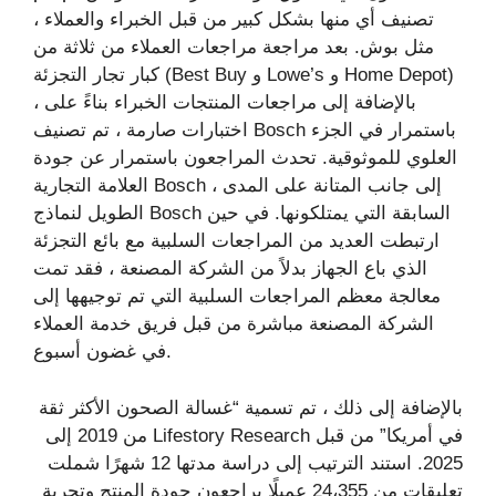
تصنيف أي منها بشكل كبير من قبل الخبراء والعملاء ،
مثل بوش. بعد مراجعة مراجعات العملاء من ثلاثة من
كبار تجار التجزئة (Best Buy و Lowe’s و Home Depot)
، بالإضافة إلى مراجعات المنتجات الخبراء بناءً على
اختبارات صارمة ، تم تصنيف Bosch باستمرار في الجزء
العلوي للموثوقية. تحدث المراجعون باستمرار عن جودة
العلامة التجارية Bosch ، إلى جانب المتانة على المدى
الطويل لنماذج Bosch السابقة التي يمتلكونها. في حين
ارتبطت العديد من المراجعات السلبية مع بائع التجزئة
الذي باع الجهاز بدلاً من الشركة المصنعة ، فقد تمت
معالجة معظم المراجعات السلبية التي تم توجيهها إلى
الشركة المصنعة مباشرة من قبل فريق خدمة العملاء
في غضون أسبوع.
بالإضافة إلى ذلك ، تم تسمية “غسالة الصحون الأكثر ثقة
في أمريكا” من قبل Lifestory Research من 2019 إلى
2025. استند الترتيب إلى دراسة مدتها 12 شهرًا شملت
تعليقات من 24،355 عميلًا يراجعون جودة المنتج وتجربة