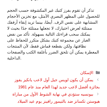
تذكر أن تقوم بفرز كتبك غير المكشوفة حسب الحجم
للحصول على المظهر البصري الأمثل، مع تخزين الأحجام
المشابهة على نفس الرف. أيضًا، بينما تريد إبقاء أرففك
ممتلئة لعرض اختيارك، لا تجعلها ممتلئة جدًا بحيث لا
يمكنك سحب قراءتك التالية بسهولة. تأكد من نفض
الغبار عن مجموعة كتبك بشكل متكرر للحفاظ على
نظافتها، ولكن بقطعة قماش فقط، لأن المنتجات
المعطرة يمكن أن تلحق الضرر بأغلفة الكتب والصفحات
الداخلية.
التصنيفات
الإسكان
يمكن أن يكون لويس جيل أول لاعب يانكيز يفوز
بجائزة أفضل لاعب جديد لهذا العام منذ عام 1981
بيونسيه ستؤدي في نهاية الشوط الأول من مباراة
هيوستن تكسانز ضد بالتيمور رافينز يوم عيد الميلاد