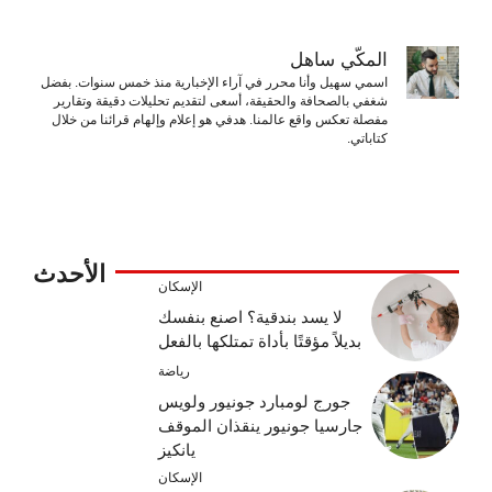
المكّي ساهل
اسمي سهيل وأنا محرر في آراء الإخبارية منذ خمس سنوات. بفضل
شغفي بالصحافة والحقيقة، أسعى لتقديم تحليلات دقيقة وتقارير
مفصلة تعكس واقع عالمنا. هدفي هو إعلام وإلهام قرائنا من خلال
كتاباتي.
الأحدث
الإسكان
لا يسد بندقية؟ اصنع بنفسك
بديلاً مؤقتًا بأداة تمتلكها بالفعل
رياضة
جورج لومبارد جونيور ولويس
جارسيا جونيور ينقذان الموقف
يانكيز
الإسكان