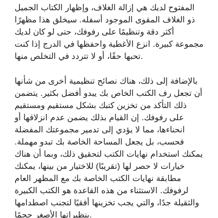
المفتوح لديك هي إزالة الغلاف، وإظهار الكتاب الجميل
ذو الغلاف المقوى الموجود أسفله. سيخلق هذا مظهرًا
أكثر دقة وتنظيمًا على رفوفك، حتى لو كان لديك
مجموعة كبيرة. انزع الأغطية واحفظها في الدرج إذا كنت
تحبها حقًا، أو لا تتردد في التخلص منها.
بالإضافة إلى ذلك، هناك نصائح تنظيمية أخرى من شأنها
أن تجعل رف الكتب الخاص بك يبدو أفضل بكثير. يتضمن
ذلك التأكد من تخزين كتبك بشكل مستقيم ومستقيم
على رفوفك. إن القيام بذلك يضمن عدم انزلاقها أو
انحناءها، مما لا يؤدي إلى تدمير مجموعتك المفضلة
فحسب، بل يجعل المساحة الخاصة بك تبدو مهملة.
يمكنك استخدام نهايات الكتب لتحقيق ذلك، وبما أن هناك
خيارات لا حصر لها (تقريبًا) للاختيار من بينها، يمكنك
مطابقة نهايات الكتب الخاصة بك مع المظهر العام
لرفوفك. الاستثناء من هذه القاعدة هو الكتب الكبيرة
والثقيلة جدًا، والتي يجب تخزينها أفقيًا لتجنب اصطدامها
بنظيراتها الأصغر حجمًا.