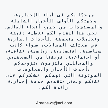
مرحبًا بكم في آراء الإخبارية،
وجهتكم الأولى للأخبار الشاملة
والمستجدات من جميع أنحاء العالم.
نحن هنا لنقدم لكم تغطية دقيقة
وتحليلات متعمقة للأحداث الجارية
في مختلف المجالات، سواء كانت
سياسية، اقتصادية، رياضية، ثقافية،
أو اجتماعية. فريقنا من الصحفيين
والمحللين ملتزمون بتزويدكم
بأحدث الأخبار والمعلومات
الموثوقة التي تهمكم. نشكركم على
ثقتكم ونعتز بتقديم خدمة إخبارية
رائدة لكم.
Araanews@aol.com