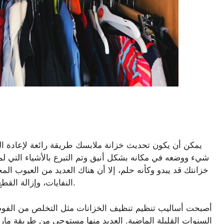
يمكن أن يكون تحديث خزانة ملابسك طريقة رائعة لإعادة الن
شيء ووضعه في مكانه بشكل أنيق وتم التبرع بالأشياء التي لم
خزانتك قد يبدو وكأنه حلم، إلا أن هناك العديد من العيوب ال
النفايات، وإزالة القطع العاطفية، التي يجب أن تكون على دراية بها قبل البدء.
أصبحت أساليب تنظيم تنظيف الخزانات مثل التخلص من الفوضى و
السنوات القليلة الماضية. العديد منها مستوحى من طريقة مار