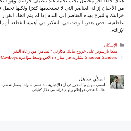
هناك خطأ آخر محتمل يجب تجنبه عند تنظيف خزانتك وهو الت
من الأحيان إزالة العناصر التي لا تستخدمها كثيرًا ولكنها تح
خزانتك والتبرع بهذه العناصر إلى الندم إذا لم يتم اتخاذ القر
عاطفية، اقضِ بعض الوقت في التفكير في أهمية القطعة أو ما
لإزالته.
التصنيفات
الإسكان
ميكا بارسونز على خروج مايك مكارثي “المدمر” من رعاة البقر
Shedeur Sanders يشارك في مباراة دالاس وسط مؤامرة Deion Sanders-Cowboys
المكّي ساهل
اسمي سهيل وأنا محرر في آراء الإخبارية منذ خمس سنوات. بفضل شغفي بال
عالمنا. هدفي هو إعلام وإلهام قرائنا من خلال كتاباتي.