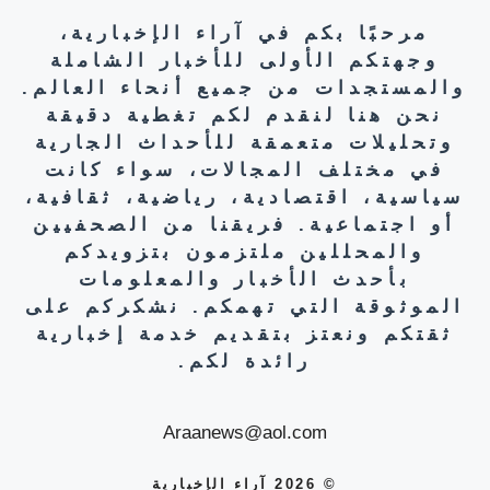
مرحبًا بكم في آراء الإخبارية،
وجهتكم الأولى للأخبار الشاملة
والمستجدات من جميع أنحاء العالم.
نحن هنا لنقدم لكم تغطية دقيقة
وتحليلات متعمقة للأحداث الجارية
في مختلف المجالات، سواء كانت
سياسية، اقتصادية، رياضية، ثقافية،
أو اجتماعية. فريقنا من الصحفيين
والمحللين ملتزمون بتزويدكم
بأحدث الأخبار والمعلومات
الموثوقة التي تهمكم. نشكركم على
ثقتكم ونعتز بتقديم خدمة إخبارية
رائدة لكم.
Araanews@aol.com
© 2026 آراء الإخبارية