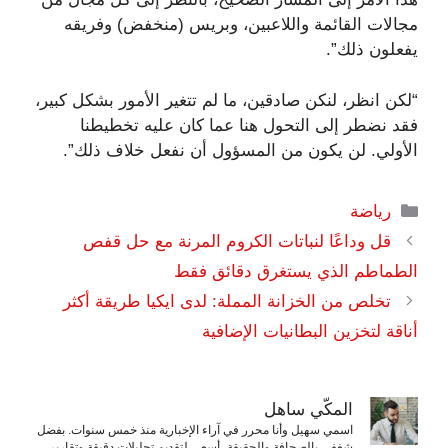
مجالات القائمة واللاعبين، وبريس (منخفض) وفريقه
يفعلون ذلك”.
“لكن انظر، لنكن صادقين، ما لم تتغير الأمور بشكل كبير،
فقد نضطر إلى التحول هنا عما كان عليه تخطيطنا
الأولي. لن يكون من المسؤول أن نفعل خلاف ذلك”.
التصنيفات
رياضة
قل وداعًا لنباتات الكروم المرنة مع حل قفص
الطماطم الذي يستغرق دقائق فقط
تخلص من الخزانة المملة: لدى ايكيا طريقة أكثر
أناقة لتخزين البطانيات الإضافية
المكّي ساهل
اسمي سهيل وأنا محرر في آراء الإخبارية منذ خمس سنوات. بفضل
شغفي بالصحافة والحقيقة، أسعى لتقديم تحليلات دقيقة وتقارير