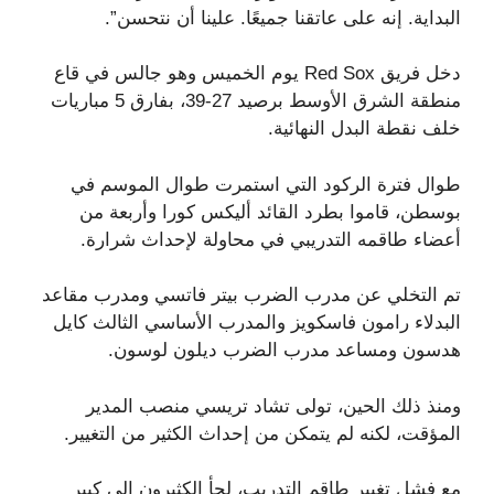
البداية. إنه على عاتقنا جميعًا. علينا أن نتحسن”.
دخل فريق Red Sox يوم الخميس وهو جالس في قاع
منطقة الشرق الأوسط برصيد 27-39، بفارق 5 مباريات
خلف نقطة البدل النهائية.
طوال فترة الركود التي استمرت طوال الموسم في
بوسطن، قاموا بطرد القائد أليكس كورا وأربعة من
أعضاء طاقمه التدريبي في محاولة لإحداث شرارة.
تم التخلي عن مدرب الضرب بيتر فاتسي ومدرب مقاعد
البدلاء رامون فاسكويز والمدرب الأساسي الثالث كايل
هدسون ومساعد مدرب الضرب ديلون لوسون.
ومنذ ذلك الحين، تولى تشاد تريسي منصب المدير
المؤقت، لكنه لم يتمكن من إحداث الكثير من التغيير.
مع فشل تغيير طاقم التدريب، لجأ الكثيرون إلى كبير