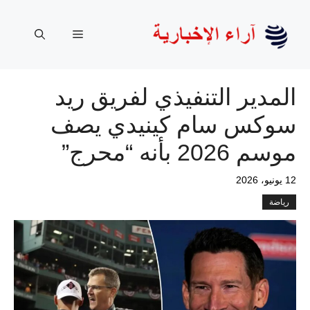
نتقل
لى
القائمة
لمحتوى
المدير التنفيذي لفريق ريد
سوكس سام كينيدي يصف
موسم 2026 بأنه “محرج”
12 يونيو، 2026
رياضة