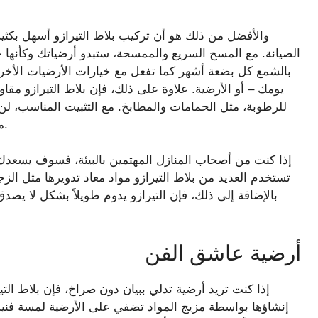
والأفضل من ذلك هو أن تركيب بلاط التيرازو أسهل بكثير
الصيانة. مع المسح السريع والممسحة، ستبدو أرضياتك وكأنها جد
بالشمع كل بضعة أشهر كما تفعل مع خيارات الأرضيات الأخرى
يومك – أو الأرضية. علاوة على ذلك، فإن بلاط التيرازو مقاو
للرطوبة، مثل الحمامات والمطابخ. مع التثبيت المناسب، لن 
مما يجعلها اختيارًا ممتازًا للمناطق ذات الازدحام الشديد.
إذا كنت من أصحاب المنازل المهتمين بالبيئة، فسوف يسعدك مع
تستخدم العديد من بلاط التيرازو مواد معاد تدويرها مثل الزجا
بالإضافة إلى ذلك، فإن التيرازو يدوم طويلاً بشكل لا يصدق
أرضية عاشق الفن
إذا كنت تريد أرضية تدلي ببيان دون صراخ، فإن بلاط التي
إنشاؤها بواسطة مزيج المواد تضفي على الأرضية لمسة فن