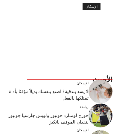
الإسكان
الأحدث
الإسكان
لا يسد بندقية؟ اصنع بنفسك بديلاً مؤقتًا بأداة
تمتلكها بالفعل
رياضة
جورج لومبارد جونيور ولويس جارسيا جونيور
ينقذان الموقف يانكيز
الإسكان