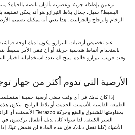
ترغبين بإطلالة جريئة وعصرية بألوان نابضة بالحياة؟ م
البسيط؟ سهل. جمال بلاط التيرازو هو أنه يمكن تصنيعه با
الرخام والزجاج والجرانيت. هذا يعني أنه يمكنك تصميم الأرض
عند تخصيص أرضيات التيرازو، يكون لديك لوحة قماشية ل
باستخدام أنماط هندسية جريئة أو أن تبقي الأمر بسيطًا بت
وقت قريب. تيرازو خالدة. يتيح لك تعدد استخداماته اختيار ا
الأرضية التي تدوم أكثر من جهاز توجيه WI-FI الخا
إذا كان لديك في أي وقت مضى أرضية جميلة استسلمت 
الطبيعة القاسية للأسمنت الحديث أو بلاط الراتنج. تتكون هذ
الأسمنت أو الراتنج لتكوين
السير الكثيفة. لذا سواء كان لديك أطفال يركضون في ال
الأشياء (كلنا نفعل ذلك)، فإن هذه المادة لن تغمض عينًا. إذ