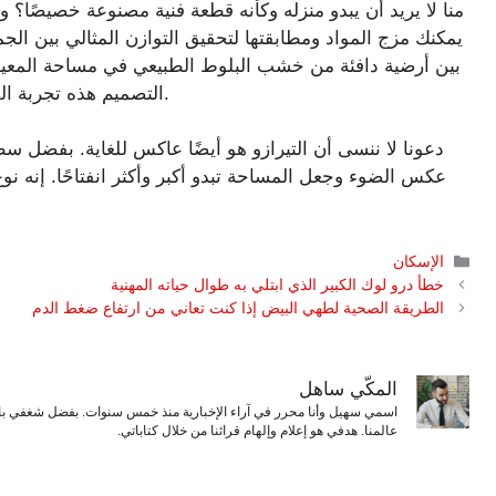
منا لا يريد أن يبدو منزله وكأنه قطعة فنية مصنوعة خصيصًا؟ 
يمكنك مزج المواد ومطابقتها لتحقيق التوازن المثالي بين الج
بين أرضية دافئة من خشب البلوط الطبيعي في مساحة المعيشة
التصميم هذه تجربة اللون والشكل والملمس لإنشاء أرضية تمثل تحفة بصرية.
دعونا لا ننسى أن التيرازو هو أيضًا عاكس للغاية. بفضل س
عكس الضوء وجعل المساحة تبدو أكبر وأكثر انفتاحًا. إنه نو
التصنيفات
الإسكان
خطأ درو لوك الكبير الذي ابتلي به طوال حياته المهنية
الطريقة الصحية لطهي البيض إذا كنت تعاني من ارتفاع ضغط الدم
المكّي ساهل
اسمي سهيل وأنا محرر في آراء الإخبارية منذ خمس سنوات. بفضل شغفي بال
عالمنا. هدفي هو إعلام وإلهام قرائنا من خلال كتاباتي.