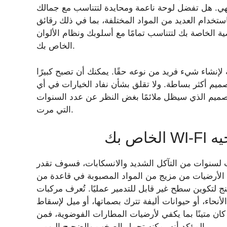
نتهي. هل تفضل لوحة ناعمة ومحايدة لتتناسب مع جمالك
ستخدام العديد من المواد المختلفة، بما في ذلك رقائق
ية الخاصة بك لتتناسب تمامًا مع أسلوبك ونظام الألوان
الخاص بك.
إنشاء شيء فريد من نوعه حقًا. يمكنك أن تصبح كبيرًا
صميم أكثر بساطة. ولا تقلق بشأن نفاد الخيارات في أي
لتصميم الذي سيظل ملائمًا بغض النظر عن عدد السنوات
التي مرت.
ص بك
لسنوات من التآكل الشديد والانسكابات، فسوف تقدر
ه الأرضيات من مزيج من المواد المصبوبة في قاعدة من
 سطح غير قابل للتدمير عمليًا. تُعرف مركبات Terrazzo بمقاومتها للشقوق والبقع وحركة
أنحاء، أو حيوانات أليفة تترك بصماتها، أو ميل لإسقاط
ا كان متينًا بما يكفي لأرضيات المطارات الفوضوية، فمن
المؤكد أنه يمكنه تحمل الصخب والضجيج اليومي.