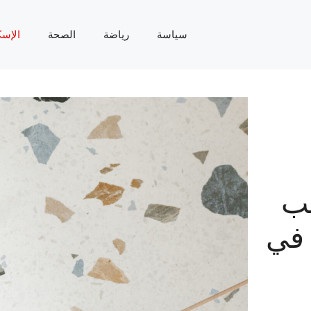
سياسة
رياضة
الصحة
الإسك
يب
 في