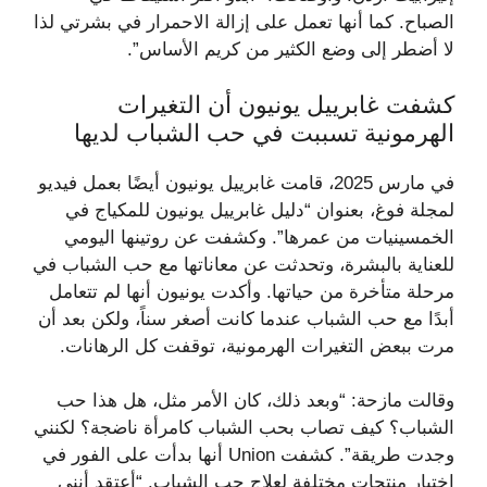
الصباح. كما أنها تعمل على إزالة الاحمرار في بشرتي لذا
لا أضطر إلى وضع الكثير من كريم الأساس”.
كشفت غابرييل يونيون أن التغيرات
الهرمونية تسببت في حب الشباب لديها
في مارس 2025، قامت غابرييل يونيون أيضًا بعمل فيديو
لمجلة فوغ، بعنوان “دليل غابرييل يونيون للمكياج في
الخمسينيات من عمرها”. وكشفت عن روتينها اليومي
للعناية بالبشرة، وتحدثت عن معاناتها مع حب الشباب في
مرحلة متأخرة من حياتها. وأكدت يونيون أنها لم تتعامل
أبدًا مع حب الشباب عندما كانت أصغر سناً، ولكن بعد أن
مرت ببعض التغيرات الهرمونية، توقفت كل الرهانات.
وقالت مازحة: “وبعد ذلك، كان الأمر مثل، هل هذا حب
الشباب؟ كيف تصاب بحب الشباب كامرأة ناضجة؟ لكنني
وجدت طريقة”. كشفت Union أنها بدأت على الفور في
اختبار منتجات مختلفة لعلاج حب الشباب. “أعتقد أنني