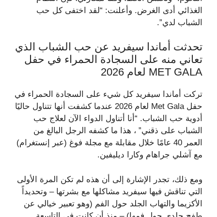
الغذائي أدى الغرض. وأعلنت: “لقد اختفى كل حب
الشباب لدي”.
تحدثت أماندا سيفريد عن حب الشباب الذي
تعاني منه على السجادة الحمراء في حفل
MET GALA لعام 2026
تركت أماندا سيفريد كل شيء على السجادة الحمراء في
حفل Met Gala لعام 2026 عندما كشفت أنها تتناول حاليًا
أدوية حب الشباب. “أنا أتناول الدواء الآن لعلاج حب
الشباب على ذقني” ، هذا ما كشفه الرجل البالغ من
العمر 40 عامًا خلال مقابلة مع مجلة فوغ (عبر إنستغرام)
مع آشلي جراهام وكارا ديليفين.
ومع ذلك، تجدر الإشارة إلى أن هذه لم تكن المرة الأولى
التي تناقش فيها سيفريد مشاكلها مع بشرتها – وتحديداً
الأكزيما والتهاب الجلد حول الفم (وهو تعبير خيالي عن
طفح جلدي حول فمها) – منذ أن كانت في التاسعة