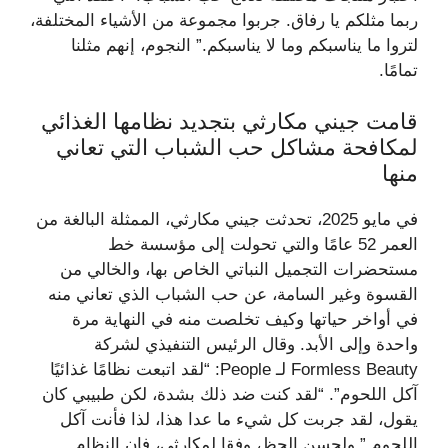
ربما مثلكم يا رفاق. جربوا مجموعة من الأشياء المختلفة،
لتروا ما يناسبكم وما لا يناسبكم.” النجوم، إنهم مثلنا
تمامًا.
قامت جيني مكارثي بتجديد نظامها الغذائي
لمكافحة مشاكل حب الشباب التي تعاني
منها
في مايو 2025، تحدثت جيني مكارثي، الممثلة البالغة من
العمر 52 عامًا والتي تحولت إلى مؤسسة خط
مستحضرات التجميل النباتي الخاص بها، والخالي من
القسوة وغير السامة، عن حب الشباب الذي تعاني منه
في أواخر حياتها وكيف تخلصت منه في النهاية مرة
واحدة وإلى الأبد. وقال الرئيس التنفيذي لشركة
Formless Beauty لـ People: “لقد اتبعت نظامًا غذائيًا
آكل اللحوم”. “لقد كنت ضد ذلك بشدة، لكن طبيبي كان
يقول، لقد جربت كل شيء ما عدا هذا، لذا فأنت آكل
اللحوم.” ولحسن الحظ، وفقا لمكارثي، فإن النظام