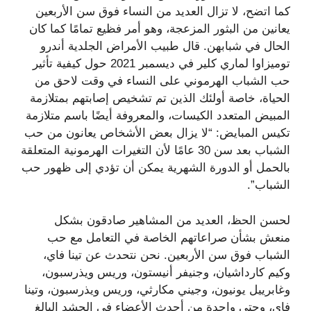
كما اتضح، لا تزال العديد من النساء فوق سن الأربعين
يعانين من البثور المزعجة، وهو أمر فظيع تمامًا كما كان
الحال في شبابهن. قال طبيب الأمراض الجلدية أندرو
توميزاوا لماري كلير في ديسمبر 2021 حول كيفية تأثير
حب الشباب الهرموني على النساء في وقت لاحق من
الحياة، خاصة أولئك الذين تم تشخيص إصابتهم بمتلازمة
المبيض المتعدد الكيسات، والمعروفة أيضًا باسم متلازمة
تكيس المبايض: “لا يزال بعض الأشخاص يعانون من حب
الشباب بعد سن 30 عامًا لأن التغيرات الهرمونية المتعلقة
بالحمل أو الدورة الشهرية يمكن أن تؤدي إلى ظهور حب
الشباب”.
لحسن الحظ، العديد من المشاهير صادقون بشكل
منعش بشأن صراعاتهم الخاصة في التعامل مع حب
الشباب فوق سن الأربعين. نحن نتحدث عن تينا فاي،
وكيم كارداشيان، وجنيفر أنيستون، وريس ويذرسبون،
وغابرييل يونيون، وجيني مكارثي، وريس ويذرسبون، وتينا
فاي، وحتى واحدة من أحدث الأعضاء في الحشد البالغ