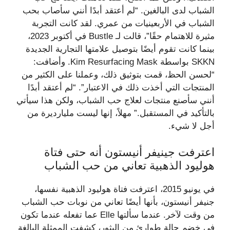
الشباب لدى البالغين. “لم أعتقد أبدًا أنني سأصاب بحب
الشباب في الأربعينيات من عمري. لقد كانت التجربة
مثيرة للاهتمام حقًا”، قالت لـ Bustle في أكتوبر 2023،
بينما كانت تقوم أيضًا بتوصيل علامتها التجارية الجديدة
SKKN بواسطة Kim Resurfacing Mask. وأضافت:
“لحسن الحظ، قمت بتوثيق ذلك، وعملنا على الكثير من
المنتجات التي أخذت ذلك في الاعتبار”. “لم أعتقد أبدًا
أنني سأصنع منتجات لعلاج حب الشباب، ولكن هذا سيأتي
بالتأكيد في المستقبل.” مهلاً، إنها ليست مليارديرة من
أجل لا شيء.
اعترفت جينيفر أنيستون أنه حتى فتاة
هوليود الذهبية تعاني من حب الشباب
في يونيو 2015، اعترفت فتاة هوليود الذهبية نفسها،
جنيفر أنيستون، بأنها أيضًا تعاني من نوبات حب الشباب
من وقت لآخر. عندما سألتها Elle عما تفعله عندما تكون
في خضم حالة طوارئ من البثور، كشفت الممثلة البالغة