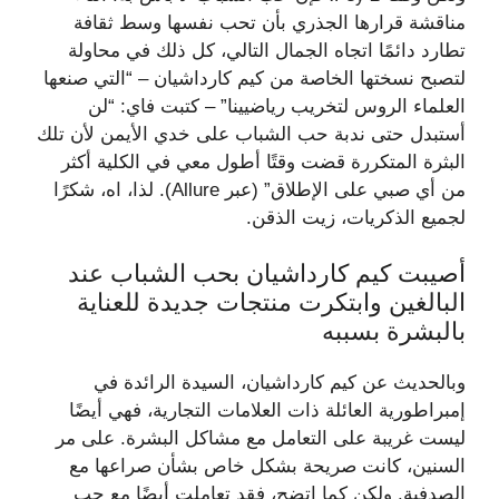
مناقشة قرارها الجذري بأن تحب نفسها وسط ثقافة
تطارد دائمًا اتجاه الجمال التالي، كل ذلك في محاولة
لتصبح نسختها الخاصة من كيم كارداشيان – “التي صنعها
العلماء الروس لتخريب رياضيينا” – كتبت فاي: “لن
أستبدل حتى ندبة حب الشباب على خدي الأيمن لأن تلك
البثرة المتكررة قضت وقتًا أطول معي في الكلية أكثر
من أي صبي على الإطلاق” (عبر Allure). لذا، اه، شكرًا
لجميع الذكريات، زيت الذقن.
أصيبت كيم كارداشيان بحب الشباب عند
البالغين وابتكرت منتجات جديدة للعناية
بالبشرة بسببه
وبالحديث عن كيم كارداشيان، السيدة الرائدة في
إمبراطورية العائلة ذات العلامات التجارية، فهي أيضًا
ليست غريبة على التعامل مع مشاكل البشرة. على مر
السنين، كانت صريحة بشكل خاص بشأن صراعها مع
الصدفية. ولكن كما اتضح، فقد تعاملت أيضًا مع حب