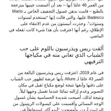
من العمر 46 عامًا أنها – بعد أن أغمضت عينيها منزعجة
بالطبع – قامت بدهن غسول التجفيف الخاص بـ Mario
Badescu عليها، والتي قالت إنها “تستخدم لسنوات
وسنوات”. وحذرت أنيستون من عدم الانتقاء على
الإطلاق، رغم أنها اعترفت بأن هذا شيء كانت تفعله في
الماضي.
ألقت ريس ويذرسبون باللوم على حب
الشباب الذي تعاني منه في مكياجها
الترفيهي
في عام 2019، اعترفت ريس ويذرسبون البالغة من
العمر 43 عامًا لـ Allure بأنها عرضة لظهور حب الشباب
على ذقنها وأنفها نتيجة لوضع مكياج ثقيل في مكان
التصوير وعدم إزالته تمامًا عندما تغسل وجهها ليلاً.
ونتيجة لذلك، أصبحت شديدة الحساسية بشأن غسول
الوجه المسائي وأقسمت على كبسولات الريتينول من
إليزابيث أردن. وأوضحت: “أبدو أكثر استيقاظاً في