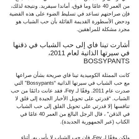
من العمر 40 عامًا وما فوق، أماندا سيفريد. ونتيجة لذلك،
فإن صراحتهم تساعد في تسليط الضوء على هذه القضية
ودحض الأسطورة القديمة القائلة بأن حب الشباب هو
مجرد مشكلة للمراهقين.
أشارت تينا فاي إلى حب الشباب في ذقنها
في سيرتها الذاتية لعام 2011،
BOSSYPANTS
كانت الممثلة الكوميدية تينا فاي صريحة بشأن صراعها
مع حب الشباب في سيرتها الذاتية “Bossypants” التي
صدرت عام 2011. وفقًا لـ Fey، فقد عانت دائمًا من حب
الشباب. “قدرتي على تحويل الأخبار الجيدة إلى قلق لا
تنافسها إلا قدرتي على تحويل القلق إلى حب الشباب
في الذقن” ، قال الرجل البالغ من العمر 40 عامًا في
الكتاب (عبر الجمهورية الجديدة).
ولكن وفقًا لـ Fey، فإن حب الشباب لا بأس به. أثناء