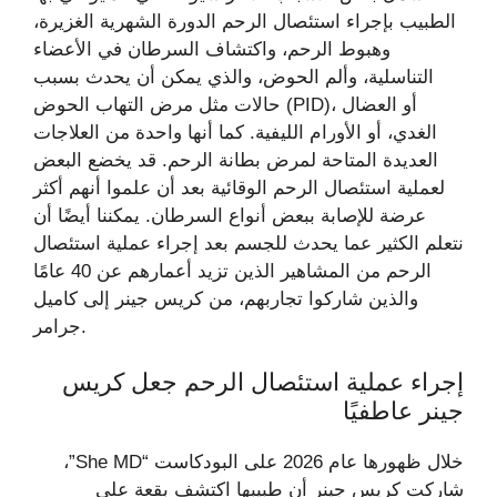
الطبيب بإجراء استئصال الرحم الدورة الشهرية الغزيرة،
وهبوط الرحم، واكتشاف السرطان في الأعضاء
التناسلية، وألم الحوض، والذي يمكن أن يحدث بسبب
حالات مثل مرض التهاب الحوض (PID)، أو العضال
الغدي، أو الأورام الليفية. كما أنها واحدة من العلاجات
العديدة المتاحة لمرض بطانة الرحم. قد يخضع البعض
لعملية استئصال الرحم الوقائية بعد أن علموا أنهم أكثر
عرضة للإصابة ببعض أنواع السرطان. يمكننا أيضًا أن
نتعلم الكثير عما يحدث للجسم بعد إجراء عملية استئصال
الرحم من المشاهير الذين تزيد أعمارهم عن 40 عامًا
والذين شاركوا تجاربهم، من كريس جينر إلى كاميل
جرامر.
إجراء عملية استئصال الرحم جعل كريس
جينر عاطفيًا
خلال ظهورها عام 2026 على البودكاست “She MD”،
شاركت كريس جينر أن طبيبها اكتشف بقعة على