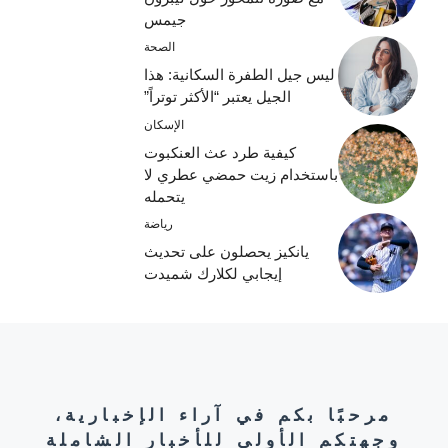
جيمس
الصحة
ليس جيل الطفرة السكانية: هذا
الجيل يعتبر “الأكثر توتراً”
الإسكان
كيفية طرد عث العنكبوت
باستخدام زيت حمضي عطري لا
يتحمله
رياضة
يانكيز يحصلون على تحديث
إيجابي لكلارك شميدت
مرحبًا بكم في آراء الإخبارية،
وجهتكم الأولى للأخبار الشاملة