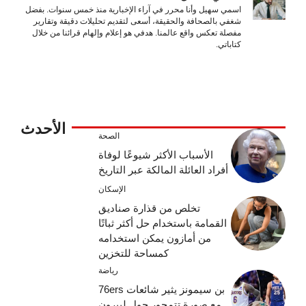
اسمي سهيل وأنا محرر في آراء الإخبارية منذ خمس سنوات. بفضل
شغفي بالصحافة والحقيقة، أسعى لتقديم تحليلات دقيقة وتقارير
مفصلة تعكس واقع عالمنا. هدفي هو إعلام وإلهام قرائنا من خلال
كتاباتي.
الأحدث
الصحة
الأسباب الأكثر شيوعًا لوفاة
أفراد العائلة المالكة عبر التاريخ
الإسكان
تخلص من قذارة صناديق
القمامة باستخدام حل أكثر ثباتًا
من أمازون يمكن استخدامه
كمساحة للتخزين
رياضة
بن سيمونز يثير شائعات 76ers
مع صورة تتمحور حول ليبرون