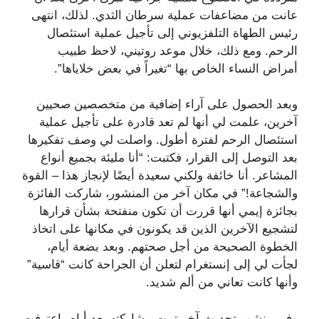
عانت من مضاعفات عملية سرطان الثدي. لذلك، انتهى
رئيس الطهاة التلفزيوني إلى تأجيل عملية استئصال
الرحم. ومع ذلك، خلال موعد روتيني، لاحظ طبيب
أمراض النساء الخاص بها “تغيراً في بعض خلاياها”.
وبعد الحصول على آراء إضافية من متخصصين صحيين
آخرين، علمت لي أنها لم تعد قادرة على تأجيل عملية
استئصال الرحم لفترة أطول. واصلت لي وصف تفكيرها
بعد التوصل إلى القرار، فكتبت: “أنا مليئة بجميع أنواع
المشاعر. أنا خائفة ولكني سعيدة أيضًا لإنجاز هذا – القوة
والشجاعة!” في مكان آخر من المنشور، شاركت الفائزة
بجائزة إيمي أنها قررت أن تكون منفتحة بشأن قرارها
لتشجيع الآخرين الذين قد يكونون في مكانها على اتخاذ
الخطوة الصحيحة من أجل صحتهم. وبعد بضعة أيام،
لجأت لي إلى إنستغرام لتعلن أن الجراحة كانت “قاسية”
وأنها كانت تعاني من ألم شديد.
وفي منشور تحديث آخر تمت مشاركته بعد أيام، اعترفت