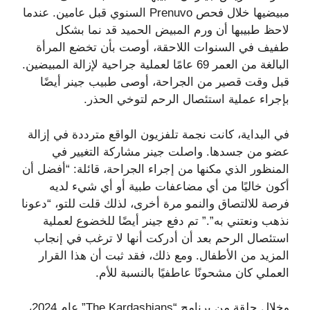
مبيضيها خلال فحص Prenuvo السنوي قبل عامين. عندما
لاحظ طبيبها أن ورم المبيض الحميد قد نما بشكل
طفيف في السنوات اللاحقة، أوصت بأن تخضع المرأة
البالغة من العمر 69 عامًا لعملية جراحية لإزالة المبيضين.
قبل وقت قصير من الجراحة، أوصى طبيب جينر أيضًا
بإجراء عملية استئصال الرحم لتوخي الحذر.
في البداية، كانت نجمة تلفزيون الواقع مترددة في إزالة
عضو من جسدها. واصلت جينر مشاركة التغيير في
المنظور الذي مكنها من إجراء الجراحة، قائلة: “أفضل أن
أكون خاليًا من أي مضاعفات طبية أو أي شيء لديه
فرصة للالتصاق والنمو مرة أخرى، لذلك قلت للتو، “دعونا
نذهب ونعتني به”.” تم دفع جينر أيضًا للخضوع لعملية
استئصال الرحم بعد أن أدركت أنها لا ترغب في إنجاب
المزيد من الأطفال. ومع ذلك، فقد ثبت أن هذا القرار
العملي كان مشحونًا عاطفيًا بالنسبة للأم.
وخلال حلقة من برنامج “The Kardashians” عام 2024،