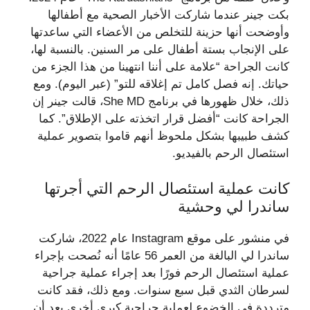
بكت جينر عندما شاركت الأخبار الصحية مع أطفالها
وأوضحت أنها حزينة للتخلص من الأعضاء التي ساعدتها
على الإنجاب بستة أطفال على مر السنين. بالنسبة لها،
كانت الجراحة “علامة على أننا انتهينا من هذا الجزء من
حياتك. إنه فصل كامل تم إغلاقه للتو” (عبر اليوم). ومع
ذلك، خلال ظهورها في برنامج She MD، قالت جينر إن
الجراحة كانت “أفضل قرار اتخذته على الإطلاق”. كما
كشف طبيبها بشكل ملحوظ أنهم قاموا بتصوير عملية
استئصال الرحم بالفيديو.
كانت عملية استئصال الرحم التي أجرتها
ساندرا لي وحشية
في منشور على موقع Instagram عام 2022، شاركت
ساندرا لي البالغة من العمر 56 عامًا أنه نُصحت بإجراء
عملية استئصال الرحم فورًا بعد إجراء عملية جراحية
لسرطان الثدي قبل سبع سنوات. ومع ذلك، فقد كانت
مترددة في الخضوع لعملية جراحية كبرى أخرى بعد أن