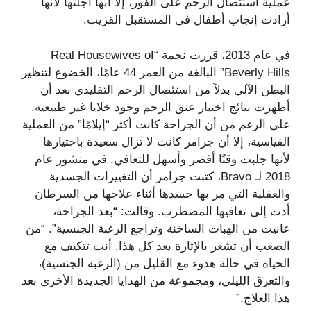
عملية استئصال الرحم على الفور، إلا أنها أجلتها لأنها
أرادت إنجاب أطفال في المستقبل القريب.
في عام 2013، قررت نجمة “Real Housewives of
Beverly Hills” البالغة من العمر 44 عامًا، الخضوع لتنظير
البطن الآلي بدلاً من استئصال الرحم التقليدي بعد أن
أظهرت نتائج اختبار عنق الرحم وجود خلايا غير طبيعية.
على الرغم من أن الجراحة كانت أكثر “إيلامًا” من العملية
القياسية، إلا أن جرامر كانت لا تزال سعيدة باختيارها
لأنها جلبت وقتًا أقصر وأسهل للتعافي. في منشور عام
2018 لـ Bravo، كتبت جرامر أن التغييرات الجسدية
والعقلية التي مر بها جسدها أثناء علاجها من السرطان
أدت إلى تعافيها المضطرب. وقالت: “بعد الجراحة،
عانيت من الهبات الساخنة وتراجع الرغبة الجنسية”. “من
الصعب أن تشعر بالإثارة بعد كل هذا. أنت تتكيف مع
الحياة في حالة هدوء مع القليل من (الرغبة الجنسية)،
والتعرق الليلي، ومجموعة من الهدايا الجديدة الأخرى بعد
هذا العلاج.”