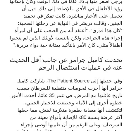
برجل أصغر منها بـ 16 عامًا في ذلك الوقت وكان بإمكانها
رؤية الأطفال في الأفق. بالإضافة إلى ذلك، قبل أن
تحصل على الأخبار مباشرة، كانت تفكر في تجميد
الجنين. وقالت دريشر في النهاية عن رحلتها الصحية:
“كان هذا قدري”. “أعتقد أنه من الصعب على أي امرأة
إجراء هذه الجراحة، ولكن بالنسبة لأولئك الذين لم ينجبوا
أطفالاً مثلي، كان الأمر بالتأكيد بمثابة حبة دواء مريرة.”
تحدثت كاميل جرامر عن جانب أقل الحديث
عنه في عمليات استئصال الرحم
وفي حديثها إلى The Patient Source، شاركت كاميل
جرامر أنها أجرت فحوصات منتظمة للسرطان بسبب
تاريخ عائلتها مع المرض. في عمر 35 عامًا، أخذت الأمور
خطوة أخرى إلى الأمام وخضعت للاختبار الجيني،
لتكتشف أنها مصابة بطفرة متلازمة لينش، مما جعلها
أكثر عرضة بنسبة 80٪ للإصابة بأنواع معينة من
السرطان. وعلى الرغم من أن طبيبها أوصى بإجراء