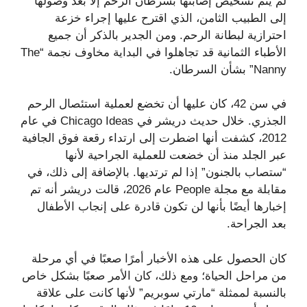
لم يتم تشخيص إصابتها بسرطان الرحم إلا بعد وصولها
إلى الطبيب الثامن، الذي اقترح عليها إجراء خزعة
احترازية لبطانة الرحم. ومن الجدير بالذكر أن جميع
الأطباء الثمانية قد تجاهلوا في البداية مخاوف نجمة “The
Nanny” بشأن السرطان.
في سن 42، كان عليها أن تخضع لعملية استئصال الرحم
الجذري. خلال حديث دريشر في Chicago Ideas في عام
2012، كشفت أنها اضطرت إلى ارتداء رقعة فوق الجافية
عبر الجلد منذ أن خضعت للعملية الجراحية لأنها
“ستصاب بالجنون” إذا لم ترتديها. بالإضافة إلى ذلك، في
مقابلة مع مجلة People عام 2026، قالت دريشر أنه تم
إخبارها أيضًا بأنها لن تكون قادرة على إنجاب الأطفال
بعد الجراحة.
كان الحصول على هذه الأخبار أمرًا صعبًا في أي مرحلة
من مراحل الحياة؛ ومع ذلك، كان الأمر صعبًا بشكل خاص
بالنسبة لممثلة “مارتي سوبريم” لأنها كانت على علاقة