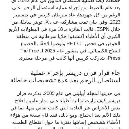
خضعت أيضًا لعملية استئصال الثديين في عام 2022، أي
بعد عام بالضبط من إجراء عملية استئصال الرحم. على
الرغم من كل جهودها، عاد سرطان كريس في ديسمبر
2023. وفي بيان تمت مشاركته على X، تويتر سابقًا، من
خلال ESPN، قالت الفائزة بـ 18 مرة في البطولات الأربع
الكبرى أن الأطباء اكتشفوا خلايا سرطانية في منطقة
الحوض في فحص PET CT وأوصوا لاحقًا بالخضوع
للعلاج الكيميائي. في منشور عام 2025 لـ The Free
Press، شاركت كريس أنها كانت في مرحلة مغفرة.
جاء قرار فران دريشر بإجراء عملية
استئصال الرحم بعد عدة تشخيصات خاطئة
في حديثها لمجلة أبيليتي في عام 2005، تذكرت فران
دريشر كيف زارت ثمانية أطباء على مدار عامين لعلاج
بعض الأعراض غير العادية التي كانت تعاني منها، بما في
ذلك الألم بعد الجماع. ومع ذلك، فقد قام سبعة من هؤلاء
الأطباء بتشخيص إصابتها بفترة ما حول انقطاع الطمث.