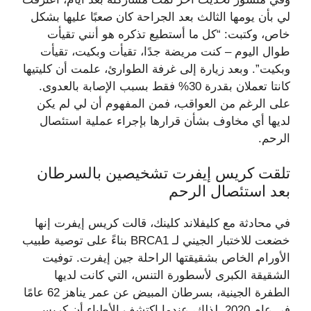
لي بأن يومها الثالث بعد الجراحة كان صعبًا عليها بشكل
خاص، وكتبت: “كل ما أستطيع تذكره هو أنني تقيأت
طوال اليوم – كنت مريضة جدًا، تقيأت وبكيت، تقيأت
وبكيت”. وبعد زيارة إلى غرفة الطوارئ، علمت أن كليتيها
كانتا تعملان بقدرة 30% فقط بسبب الإصابة بالعدوى.
على الرغم من العواقب، فمن المفهوم أن لي لم يكن
لديها أي مخاوف بشأن قرارها بإجراء عملية استئصال
الرحم.
تلقت كريس إيفرت تشخيصين بالسرطان
بعد استئصال الرحم
في محادثة مع كليفلاند كلينك، قالت كريس إيفرت إنها
خضعت للاختبار الجيني لـ BRCA1 بناءً على توصية طبيب
الأورام الخاص بشقيقتها الراحلة جين إيفرت. توفيت
الشقيقة الكبرى لأسطورة التنس، التي كانت لديها
الطفرة الجينية، بسرطان المبيض عن عمر يناهز 62 عامًا
في عام 2020. لذلك، عندما اكتشف الأطباء أن كريس