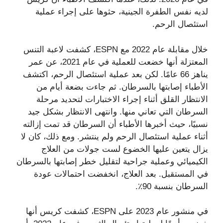
لديه نفس الطفرة الجينية، حثوها على إجراء عملية
استئصال الرحم.
خلال مقابلة عام 2022 مع ESPN، كشفت لاعبة التنس
المعتزلة أنها خضعت للعملية في عام 2021، عن عمر
يناهز 66 عامًا. لكن بعد عملية استئصال الرحم، اكتشف
الأطباء إصابتها بالسرطان. ثم جاءت بضعة أيام من
الانتظار القلق أثناء إجراء الاختبارات لتحديد مرحلة
السرطان التي تعاني منها. وانتهى الانتظار بشكل جيد
نسبيًا، حيث أخبرها الأطباء أن السرطان قد تمت إزالته
أثناء عملية استئصال الرحم ولم ينتشر. ومع ذلك، كان لا
يزال يتعين عليها الخضوع لست جولات من العلاج
الكيميائي وعملية جراحية لتقليل خطر إصابتها بالسرطان
في المستقبل. بعد العلاج، انخفضت احتمالات عودة
السرطان بنسبة 90٪.
في منشور عام 2023 على ESPN، كشفت كريس أنها