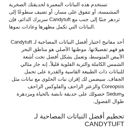
تستخدم هذه النباتات المعمرة لحديقتك الصخرية
المشمسة، أو تتفوق على مسار، أو تضيف سطوعًا إلى
سريرك الدائم، فإن Candytuft تزدهر جنبًا إلى جنب مع
النباتات التي تكمل مظهرها وعادات نموها.
أحد مفاتيح اختيار أفضل النباتات المصاحبة لـ Candytuft
هو فهم تفضيلاتها. موطنها الأصلي هو مناطق البحر
الأبيض المتوسط، وتعمل بشكل أفضل تحت أشعة
الشمس الكاملة والتربة القلوية قليلاً. إنه جار مثالي
للنباتات ذات الطبيعة القاسية والقدرة على تحمل
الجفاف. سيضمن لك إقران نبات الحلوى مع نباتات مثل
Coreopsis والزعتر الزاحف والفلوكس الزاحف
وSedum حصولك على حديقة نابضة بالحياة ومزدهرة
طوال الفصول.
تحطيم أفضل النباتات المصاحبة لـ
CANDYTUFT