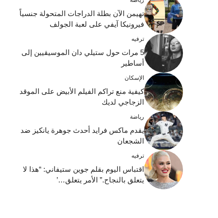
رياضة
تهيمن الآن بطلة الدراجات المتحولة جنسياً
فيرونيكا آيفي على لعبة الجولف
ترفيه
5 مرات حول ستيلي دان الموسيقيين إلى
أساطير
الإسكان
كيفية منع تراكم الفيلم الأبيض على الموقد
الزجاجي لديك
رياضة
يقدم ماكس فرايد أحدث جوهرة يانكيز ضد
الشجعان
ترفيه
اقتباس اليوم بقلم جوين ستيفاني: “هذا لا
يتعلق بالنجاح.” الأمر يتعلق…’