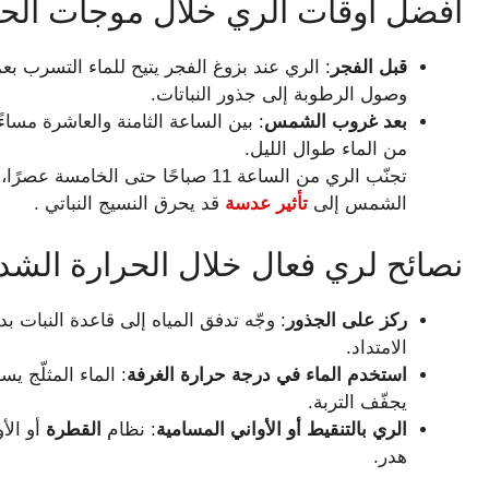
أفضل أوقات الري خلال موجات الح
قبل الفجر
: الري عند بزوغ الفجر يتيح للماء التسرب بع
وصول الرطوبة إلى جذور النباتات.
بعد غروب الشمس
: بين الساعة الثامنة والعاشرة مساء
من الماء طوال الليل.
تجنّب الري من الساعة 11 صباحًا حتى 
الشمس إلى
تأثير عدسة
قد يحرق النسيج النباتي .
نصائح لري فعال خلال الحرارة الشد
ركز على الجذور
: وجّه تدفق المياه إلى قاعدة النبات بدل
الامتداد.
استخدم الماء في درجة حرارة الغرفة
: الماء المثلّج 
يجفّف التربة.
الري بالتنقيط أو الأواني المسامية
: نظام
القطرة
أو الأ
هدر.