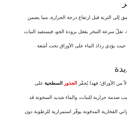
ر
مق إلى التربة قبل ارتفاع درجة الحرارة، مما يضمن
ً، تقلّ سرعة التبخر بفعل برودة الجو، فيستفيد النبات
الخامسة عصرًا، حيث يؤدي رذاذ الماء على الأوراق تحت أشعة
يدة
اً من الأوراق؛ فهذا يُحفّز
الجذور
السطحية
على
يسبب صدمة حرارية للنبات، والماء شديد السخونة قد
واني الفخارية المدفونة يوفّر استمرارية للرطوبة دون