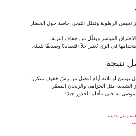
 تحبس الرطوبة وتقلل التبخر، خاصة حول الخضار
لاحتراق المباشر ويقلّل من جفاف التربة.
امها في الري يُعتبر حلاً اقتصاديًا وصديقًا للبيئة.
ل نتيجة
ل يومين أو ثلاثة أيام أفضل من رشّ خفيف متكرر.
 الشديد، مثل
الخزامى
والريحان المعمّر.
الموصى به حتى تتأقلم الجذور جيدًا.
عمة ومثل جديدة
لي