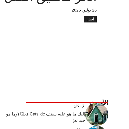
26 يوليو، 2025
أخبار
الأحدث
الإسكان
إليك ما هو عليه سقف Catslide فعليًا (وما هو
جيد له)