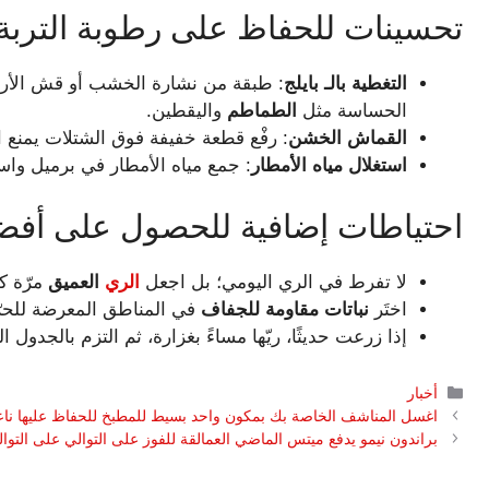
تحسينات للحفاظ على رطوبة التربة
التغطية بالـ بايلج
: طبقة من نشارة الخشب أو قش الأرز
الحساسة مثل
الطماطم
واليقطين.
القماش الخشن
: رفْع قطعة خفيفة فوق الشتلات يمنع ا
استغلال مياه الأمطار
: جمع مياه الأمطار في برميل واستخد
احتياطات إضافية للحصول على أفض
لا تفرط في الري اليومي؛ بل اجعل
الري
العميق
مرّة ك
اختَر
نباتات مقاومة للجفاف
في المناطق المعرضة للحرّ
إذا زرعت حديثًا، ريّها مساءً بغزارة، ثم التزم بالجدول 
التصنيفات
أخبار
اغسل المناشف الخاصة بك بمكون واحد بسيط للمطبخ للحفاظ عليها نا
براندون نيمو يدفع ميتس الماضي العمالقة للفوز على التوالي على التوا