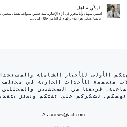
المكّي ساهل
اسمي سهيل وأنا محرر في آراء الإخبارية منذ خمس سنوات. بفضل شغفي بال
عالمنا. هدفي هو إعلام وإلهام قرائنا من خلال كتاباتي.
هتكم الأولى للأخبار الشاملة والمستجدا
ات متعمقة للأحداث الجارية في مختلف 
تماعية. فريقنا من الصحفيين والمحللين 
تهمكم. نشكركم على ثقتكم ونعتز بتقديم
Araanews@aol.com