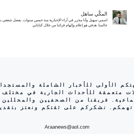
المكّي ساهل
اسمي سهيل وأنا محرر في آراء الإخبارية منذ خمس سنوات. بفضل شغفي بال
عالمنا. هدفي هو إعلام وإلهام قرائنا من خلال كتاباتي.
هتكم الأولى للأخبار الشاملة والمستجدا
ات متعمقة للأحداث الجارية في مختلف 
تماعية. فريقنا من الصحفيين والمحللين 
تهمكم. نشكركم على ثقتكم ونعتز بتقديم
Araanews@aol.com