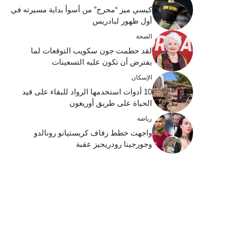
كيسي ميز “محرج” من أسوأ بداية مسيرته في
أول ظهور لبادريس
الصحة
لقد حطمت جون سكويب التوقعات لما
يفترض أن تكون عليه التسعينات
الإسكان
10 أدوات استخدمها الرواد للبقاء على قيد
الحياة على طريق أوريغون
رياضة
واجهت خطط زفاف كريستيانو رونالدو
وجورجينا رودريجيز عقبة