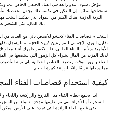
مؤخرًا. سوف تبدو رائعة في الفناء الخلفي الخاص بك. ولكن
ستحتاجها لملئها. إن التفكير في تكلفة ذلك يجعل محفظتك تت
التربة اللازمة. هناك الكثير من المواد التي يمكنك استخدام
لك المال، مثل الشجيرات وزركشة الأشجار التي يمكنك جمعها من حديقتك مجانًا.
استخدام قصاصات الفناء كحشو للأصيص يأتي مع العديد من الفوا
تقليل الوزن الإجمالي للمزارعين كبيرة الحجم، مما يسهل نقله
الأمامية بدلاً من الفناء الخلفي، فلن تكسر ظهرك أثناء محاولت
لديك المزيد من المال لشراء كل الزهور التي ستضعها في المز
الفناء بمرور الوقت وتضيف العناصر الغذائية إلى تربة التأصي
مما يجعلها عرضًا رائعًا لزراعة كبيرة الحجم.
كيفية استخدام قصاصات الفناء المجا
ابدأ بجمع حطام الفناء مثل الفروع والزركشة واللحاء 
الشجرة أو الأجزاء التي تم تقليمها مؤخرًا، سواء من الشجر
حتى قطع اللحاء الزائدة التي تجدها على الأرض. يمكن أيضًا استخدام أي مخاريط صنوبر متساقطة من الأشجار.