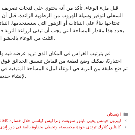
قبل ملء الوعاء، تأكد من أنه يحتوي على فتحات تصريف من
السفلي لتوفير وسيلة للهروب من الرطوبة الزائدة. قبل أن ت
تحتاجها بناءً على النباتات أو الزهور التي ستستخدمها. الن
يحدد هذا مقدار المساحة التي يجب أن تبقى لزراعة التربة 
الثلث من الوعاء بالحشو العضوي يعمل بشكل جيد مع العديد من مصانع الحاويات.
قم بترتيب الغراس في المكان الذي تريد عرضه فيه وا
اختياريًا، يمكنك وضع قطعة من قماش تنسيق الحدائق فوق 
ثم ضع طبقة من التربة في الوعاء لملء المساحة المتبقية في
لإنشاء حديقة حاوية ديناميكية واستمتع بعرض الغراس الكبير الجديد.
التصنيفات
الإسكان
ليبرون جيمس يحيي تايلور سويفت وترافيس كيلسي خلال خسارة كافالييرز
كايتلين كلارك ترتدي خوذة مخصصة، وتحظى بحفاوة بالغة في دور إندي 500 جراند مارشا