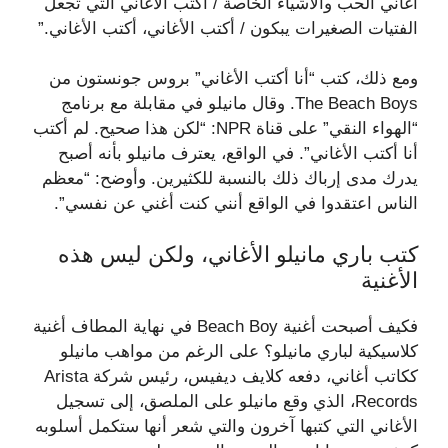
أغاني الحب والأشياء الخاصة / أكتب الأغاني التي تجعل
الفتيات الصغيرات يبكون / أكتب الأغاني، أكتب الأغاني.”
ومع ذلك، كتب “أنا أكتب الأغاني” بروس جونستون من
The Beach Boys. وقال مانيلو في مقابلة مع برنامج
“الهواء النقي” على قناة NPR: “لكن هذا صحيح. لم أكتب
أنا أكتب الأغاني”. في الواقع، يعترف مانيلو بأنه أصبح
يدرك مدى إرباك ذلك بالنسبة للكثيرين. وأوضح: “معظم
الناس اعتقدوا في الواقع أنني كنت أغني عن نفسي”.
كتب باري مانيلو الأغاني، ولكن ليس هذه
الأغنية
فكيف أصبحت أغنية Beach Boy في نهاية المطاف أغنية
كلاسيكية لباري مانيلو؟ على الرغم من مواهب مانيلو
ككاتب أغاني، دفعه كلايف ديفيس، رئيس شركة Arista
Records، الذي وقع مانيلو على الملصق، إلى تسجيل
الأغاني التي كتبها آخرون والتي شعر أنها ستكمل أسلوبه