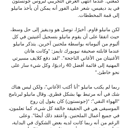
كمغني. عندما انتهى العرض التجريبي لبروس جونستون
في يد ديفيس، شعر على الفور أنه يمكن أن يأخذ مانيلو
إلى قمة المخططات.
لكن مانيلو قاوم. أخيرًا، توصل هو وديفيز إلى حل وسط،
حيث اتفقا على أن يقوم مانيلو بتسجيل أغنيتين في كل
ألبوم من ألبوماته بواسطة ملحنين آخرين. يتذكر مانيلو
عندما قابلته صحيفة نيويورك تايمز: “وكانت هاتان
الأغنيتان من الأغاني الناجحة”. “لقد دفع كلايف مسيرتي
المهنية إلى قائمة أفضل 40 راديوًا، وكل شيء سار على
نحو خاطئ.”
ربما لم يكتب مانيلو “أنا أكتب الأغاني”، ولكن ليس هناك
شك في أنه مرتبط بها بشكل فطري. وقال مانيلو لبرنامج
“الهواء النقي”: “(جونستون) كان يقول إن روح
الموسيقى هي في الحقيقة خالقة كل شيء، كما تعلمون،
في جميع أعمال الملحنين. وأعتقد ذلك أيضًا”. وعلى
الرغم من أنه ربما كانت لديه بعض الشكوك في البداية،