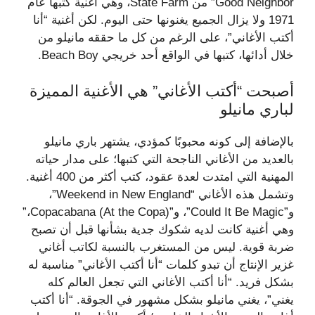
Good Neighbor” من State Farm، وهي أغنية كتبها عام
1971 ولا يزال الجميع يغنونها حتى اليوم. لكن أغنية “أنا
أكتب الأغاني”، على الرغم من كل ما حققه مانيلو من
خلال أدائها، كتبها في الواقع أحد خريجي Beach Boy.
أصبحت “أكتب الأغاني” هي الأغنية المميزة
لباري مانيلو
بالإضافة إلى كونه محبوبًا كمؤدي، يشتهر باري مانيلو
بالعديد من الأغاني الناجحة التي كتبها؛ على مدار حياته
المهنية التي امتدت لعدة عقود، كتب أكثر من 400 أغنية.
وتشمل هذه الأغاني “Weekend in New England”،
و”Could It Be Magic”، و”Copacabana (At the Copa)،”
وهي أغنية كانت لديه شكوك جدية بشأنها قبل أن تصبح
ضربة قوية. ليس من المستغرب بالنسبة لكاتب أغاني
غزير الإنتاج أن تبدو كلمات “أنا أكتب الأغاني” مناسبة له
بشكل فريد. “أنا أكتب الأغاني التي تجعل العالم كله
يغني”، يغني مانيلو بشكل مشهور في الجوقة. “أنا أكتب