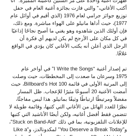
ظهرت أغنية واحدة على مر السنين كأغنيته المميزة: “أنا
أكتب الأغاني،” والتي فازت بجائزة أغنية العام في حفل
توزيع جوائز جرامي لعام 1976 (الذي أقيم في أوائل عام
1977)، حيث أداها مانيلو على الهواء مباشرة. ومع ذلك،
فإن أولئك الذين شاهدوه وهو يغني ما أصبح نجاحًا إذاعيًا
في كل مكان على الأرجح لم يكن لديهم أي فكرة أن
الرجل الذي أعلن أنه يكتب الأغاني كان يؤدي في الواقع
غلافًا.
تم إصدار أغنية “I Write the Songs” في أواخر عام
1975 وسرعان ما صعدت إلى المخططات، حيث وصلت
إلى المرتبة الأولى في قائمة Billboard’s Hot 100، حيث
أمضت الأغنية 20 أسبوعًا مثيرًا للإعجاب. ظل المسار
مفضلاً ومرتبطًا ارتباطًا وثيقًا بمانيلو. هذا ليس مفاجئًا،
نظرًا للعدد الهائل من الأغاني التي كتبها، وقائمة طويلة لا
تتضمن فقط أفضل أغانيه، ولكن أيضًا الأناشيد التي كتبها
للإعلانات التلفزيونية، بما في ذلك “Stuck on Band-Aid”،
و”You Deserve a Break Today” لمكدونالدز، و”Like a