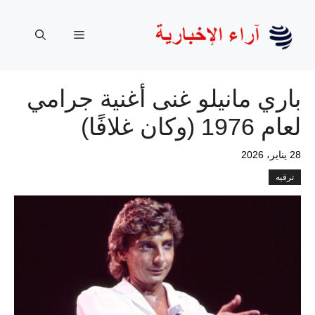
نتقل
لى
القائمة
لمحتوى
باري مانيلو غنى أغنية جرامي
لعام 1976 (وكان غلافًا)
28 يناير، 2026
ترفيه