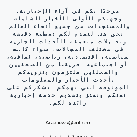
مرحبًا بكم في آراء الإخبارية،
وجهتكم الأولى للأخبار الشاملة
والمستجدات من جميع أنحاء العالم.
نحن هنا لنقدم لكم تغطية دقيقة
وتحليلات متعمقة للأحداث الجارية
في مختلف المجالات، سواء كانت
سياسية، اقتصادية، رياضية، ثقافية،
أو اجتماعية. فريقنا من الصحفيين
والمحللين ملتزمون بتزويدكم
بأحدث الأخبار والمعلومات
الموثوقة التي تهمكم. نشكركم على
ثقتكم ونعتز بتقديم خدمة إخبارية
رائدة لكم.
Araanews@aol.com