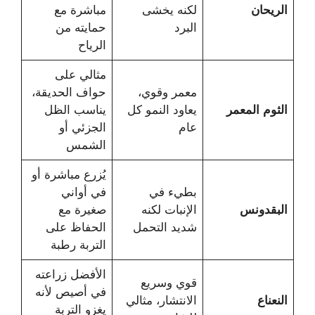
الريحان
لكنه يخشى
مباشرة مع
البرد
حمايته من
الرياح
مثالي على
معمر وقوي،
حواف الحديقة،
الثوم المعمر
يعاود النمو كل
يناسب الظل
عام
الجزئي أو
الشمس
يُزرع مباشرة أو
بطيء في
في أواني
البقدونس
الإنبات لكنه
صغيرة مع
شديد التحمل
الحفاظ على
التربة رطبة
الأفضل زراعته
قوي وسريع
في أصيص لأنه
النعناع
الانتشار، مثالي
يغزو التربة