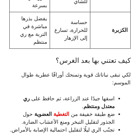
للشاي
بسرعة
يفضل بذرها
حساسة
مباشرة في
الكزبرة
للحرارة، تسارع
التربة مع ري
إلى الإزهار
منتظم
كيف تعتني بها بعد الغرس؟
لكي تبقى نباتاتك قوية وتمنحك أوراقًا عطرية طوال
الموسم:
اسقها جيدًا عند الزراعة، ثم حافظ على
ري
معتدل ومنتظم
.
ضع طبقة خفيفة من
التغطية
العضوية
حول
الجذور لتقليل التبخر ومنع الأعشاب الضارة.
تجنّب الري ليلًا لتقليل احتمالية الإصابة بالأمراض.