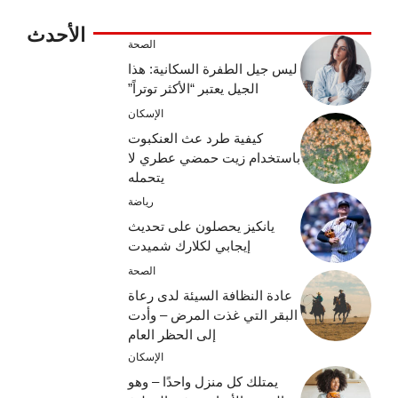
الأحدث
الصحة
ليس جيل الطفرة السكانية: هذا
الجيل يعتبر “الأكثر توتراً”
الإسكان
كيفية طرد عث العنكبوت
باستخدام زيت حمضي عطري لا
يتحمله
رياضة
يانكيز يحصلون على تحديث
إيجابي لكلارك شميدت
الصحة
عادة النظافة السيئة لدى رعاة
البقر التي غذت المرض – وأدت
إلى الحظر العام
الإسكان
يمتلك كل منزل واحدًا – وهو