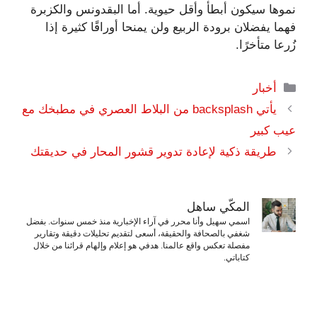
نموها سيكون أبطأ وأقل حيوية. أما البقدونس والكزبرة
فهما يفضلان برودة الربيع ولن يمنحا أوراقًا كثيرة إذا
زُرعا متأخرًا.
التصنيفات
أخبار
يأتي backsplash من البلاط العصري في مطبخك مع
عيب كبير
طريقة ذكية لإعادة تدوير قشور المحار في حديقتك
المكّي ساهل
اسمي سهيل وأنا محرر في آراء الإخبارية منذ خمس سنوات. بفضل
شغفي بالصحافة والحقيقة، أسعى لتقديم تحليلات دقيقة وتقارير
مفصلة تعكس واقع عالمنا. هدفي هو إعلام وإلهام قرائنا من خلال
كتاباتي.