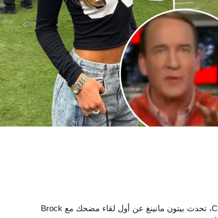
أثناء خسارة Raiders “Monday Night Football” أمام Cowboys، تحدث بيتون مانينغ عن أول لقاء مضحك مع Brock