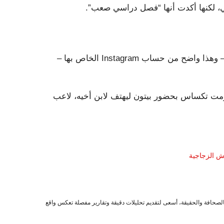
سي، لكنها أكدت أنها “فصل دراسي صعب”.
غالبًا ما يمكن العثور على نيويل يهتف لـ Bowers من الجمهور – وهذا واضح من حساب Instagram الخاص بها –
هزمت تكساس بحضور بيتون ليهتف لابن أخيه، لاعب
ش الزجاجية
صحافة والحقيقة، أسعى لتقديم تحليلات دقيقة وتقارير مفصلة تعكس واقع