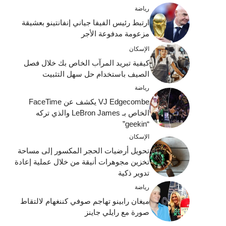
رياضة
ارتبط رئيس الفيفا جياني إنفانتينو بعشيقة
مزعومة مدفوعة الأجر
الإسكان
كيفية تبريد المرآب الخاص بك خلال فصل
الصيف باستخدام حل سهل التثبيت
رياضة
VJ Edgecombe يكشف عن FaceTime
الخاص بـ LeBron James والذي تركه
“geekin”
الإسكان
تحويل أرضيات الحجر المكسور إلى مساحة
تخزين مجوهرات أنيقة من خلال عملية إعادة
تدوير ذكية
رياضة
ميغان رابينو تهاجم صوفي كننغهام لالتقاط
صورة مع رايلي جاينز