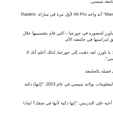
في الربع الثاني، أخبر بيتون شقيقه إيلي في برنامج “ManningCast” أنه واجه All-Pro لأول مرة في مباراة Raiders-
H الفرصة لإثارة إعجاب باورز لحضوره في جورجيا – التي قام بتقسيمها خلال
 لدراستها في جامعته الأم.
يا باورز، لقد ذهبت إلى جورجيا، لذلك أعلم أنك لا
سي”.
 فصله بالجامعة.
قال مانينغ، الذي تم تعيينه أستاذًا ممارسًا في كلية الاتصالات والمعلومات بولاية تينيسي في عام 2023: “(إنها) ذكية
 أخيه على التدريس: “إنها ذكية لأنها في صفك؟ لماذا