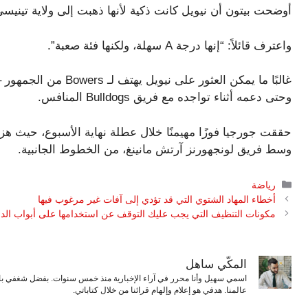
أوضحت بيتون أن نيويل كانت ذكية لأنها ذهبت إلى ولاية تيني
واعترف قائلاً: “إنها درجة A سهلة، ولكنها فئة صعبة”.
وحتى دعمه أثناء تواجده مع فريق Bulldogs المنافس.
حققت جورجيا فوزًا مهيمنًا خلال عطلة نهاية الأسبوع، حيث 
وسط فريق لونجهورنز آرتش مانينغ، من الخطوط الجانبية.
التصنيفات
رياضة
أخطاء المهاد الشتوي التي قد تؤدي إلى آفات غير مرغوب فيها
مكونات التنظيف التي يجب عليك التوقف عن استخدامها على أبواب الد
المكّي ساهل
اسمي سهيل وأنا محرر في آراء الإخبارية منذ خمس سنوات. بفضل شغفي بال
عالمنا. هدفي هو إعلام وإلهام قرائنا من خلال كتاباتي.