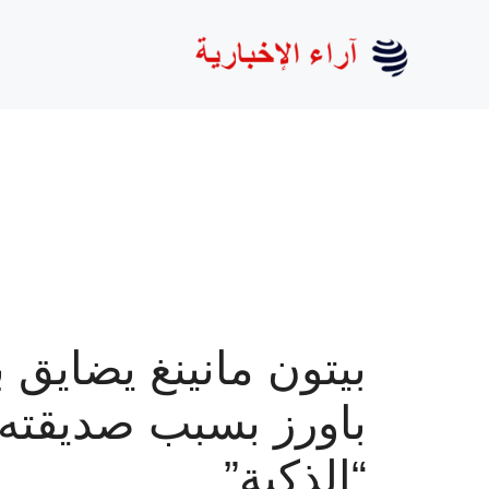
نتقل
لى
لمحتوى
بيتون مانينغ يضايق 
باورز بسبب صديقته
“الذكية”.