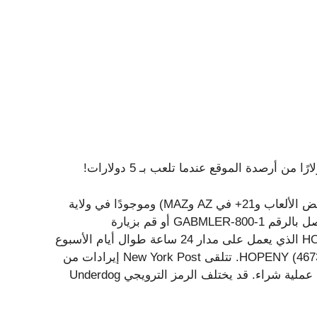
يجب أن يكون عمرك 18+ (19+ في AL وNE و19+ في CO لبعض الألعاب و21+ في AZ وMAZ) وموجودًا في ولاية
يعمل فيها Underdog. تشعر بالقلق إزاء اللعب الخاص بك؟ اتصل بالرقم 1-800-GABMLER أو قم بزيارة
http://www.ncpgambling.org. نيويورك: اتصل بخط HOPELINE الذي يعمل على مدار 24 ساعة طوال أيام الأسبوع
على الرقم 1-877-8-HOPENY أو أرسل رسالة نصية إلى HOPENY (467369). تتلقى New York Post إيرادات من
الشراكات التابعة والإعلانات لمشاركة هذا المحتوى وعند إجراء عملية شراء. قد يختلف الرمز الترويجي Underdog