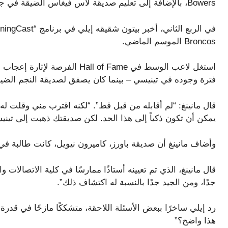
Bowers، بالإضافة إلى تعليم صديقة لاس فيغاس الضيقة في جامعة تينيسي.
Broncos الموسم الماضي.
استغل لاعب الوسط في all of Fame
فترة وجوده في تينيسي – بينما كان يصفق لصديقة النجم الضيق
قال مانينغ: “لم أقابله من قبل قط”. “لكنه اقترب مني وقلت له: 
يمكن أن تكون ذكياً إلى هذا الحد. لكن صديقتك ذهبت إلى تيني
وأضاف مانينغ أن صديقة باورز، كاميرون نيويل، كانت طالبة في
جدًا، ومن الجيد جدًا بالنسبة له اكتشاف ذلك”.
رد إيلي ساخرًا ببعض الأسئلة اللاحقة، متشككًا مازحًا في قدرة
هذا واضح؟”