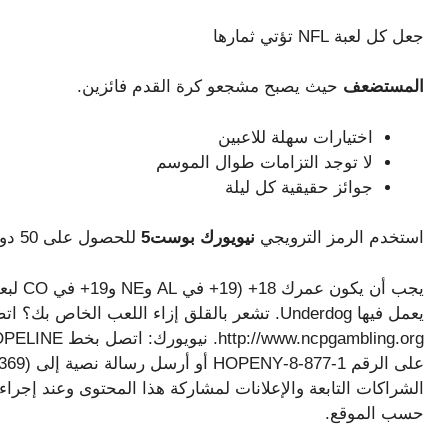
جعل كل لعبة NFL تؤتي ثمارها
المستضعف
حيث يصبح مشجعو كرة القدم فائزين.
اختيارات سهلة للاعبين
لا توجد التزامات طوال الموسم
جوائز حقيقية كل ليلة
استخدم الرمز الترويجي
نيويورك بوست5
للحصول على 50 دولارًا من أرصدة الموقع عندما تلعب بـ 5 دولارات!
حسب الموقع.