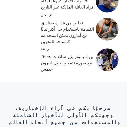
الأسباب الأكثر شيوعًا لوفاة
أفراد العائلة المالكة عبر التاريخ
الإسكان
تخلص من قذارة صناديق
القمامة باستخدام حل أكثر ثباتًا
من أمازون يمكن استخدامه
كمساحة للتخزين
رياضة
بن سيمونز يثير شائعات 76ers
مع صورة تتمحور حول ليبرون
جيمس
مرحبًا بكم في آراء الإخبارية،
وجهتكم الأولى للأخبار الشاملة
والمستجدات من جميع أنحاء العالم.