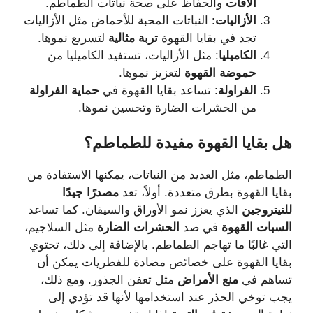
الآفات
والحفاظ على صحة نباتات الطماطم.
الأزاليات
: النباتات المحبة للأحماض مثل الأزاليات
تجد في بقايا القهوة
تربة مثالية
لتسريع نموها.
الكاميليا
: مثل الأزاليات، تستفيد الكاميليا من
حموضة القهوة
لتعزيز نموها.
الفراولة
: تساعد بقايا القهوة في
حماية الفراولة
من الحشرات الضارة وتحسين نموها.
هل
بقايا
القهوة
مفيدة
للطماطم؟
الطماطم، مثل العديد من النباتات، يمكنها الاستفادة من
بقايا القهوة بطرق متعددة. أولاً، تعد
مصدرًا جيدًا
للنيتروجين
الذي يعزز نمو الأوراق والسيقان. كما تساعد
السبات القهوة
في صد
الحشرات الضارة
مثل السلاجيم،
التي غالبًا ما تهاجم الطماطم. بالإضافة إلى ذلك، تحتوي
بقايا القهوة على خصائص مضادة للفطريات يمكن أن
تساهم في
منع الأمراض
مثل تعفن الجذور. ومع ذلك،
يجب توخي الحذر عند استخدامها لأنها قد تؤدي إلى