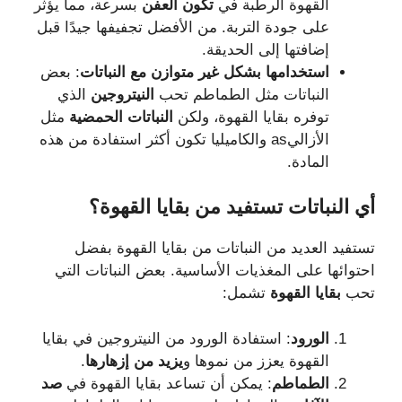
القهوة الرطبة في
تكون العفن
بسرعة، مما يؤثر
على جودة التربة. من الأفضل تجفيفها جيدًا قبل
إضافتها إلى الحديقة.
استخدامها بشكل غير متوازن مع النباتات
: بعض
النباتات مثل الطماطم تحب
النيتروجين
الذي
توفره بقايا القهوة، ولكن
النباتات الحمضية
مثل
الأزاليas والكاميليا تكون أكثر استفادة من هذه
المادة.
أي
النباتات
تستفيد
من
بقايا
القهوة؟
تستفيد العديد من النباتات من بقايا القهوة بفضل
احتوائها على المغذيات الأساسية. بعض النباتات التي
تحب
بقايا القهوة
تشمل:
الورود
: استفادة الورود من النيتروجين في بقايا
القهوة يعزز من نموها و
يزيد من إزهارها
.
الطماطم
: يمكن أن تساعد بقايا القهوة في
صد