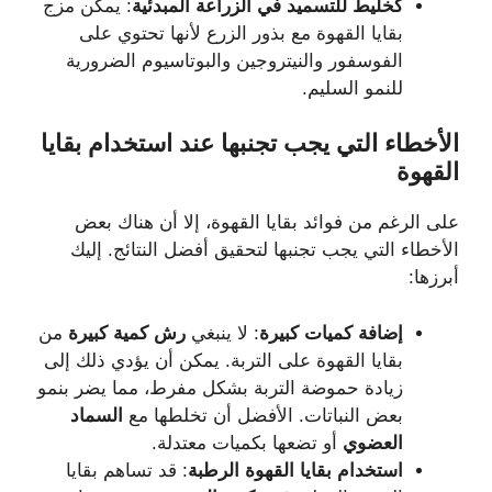
كخليط للتسميد في الزراعة المبدئية
: يمكن مزج
بقايا القهوة مع بذور الزرع لأنها تحتوي على
الفوسفور والنيتروجين والبوتاسيوم الضرورية
للنمو السليم.
الأخطاء
التي
يجب
تجنبها
عند
استخدام
بقايا
القهوة
على الرغم من فوائد بقايا القهوة، إلا أن هناك بعض
الأخطاء التي يجب تجنبها لتحقيق أفضل النتائج. إليك
أبرزها:
إضافة كميات كبيرة
: لا ينبغي
رش كمية كبيرة
من
بقايا القهوة على التربة. يمكن أن يؤدي ذلك إلى
زيادة حموضة التربة بشكل مفرط، مما يضر بنمو
بعض النباتات. الأفضل أن تخلطها مع
السماد
العضوي
أو تضعها بكميات معتدلة.
استخدام بقايا القهوة الرطبة
: قد تساهم بقايا