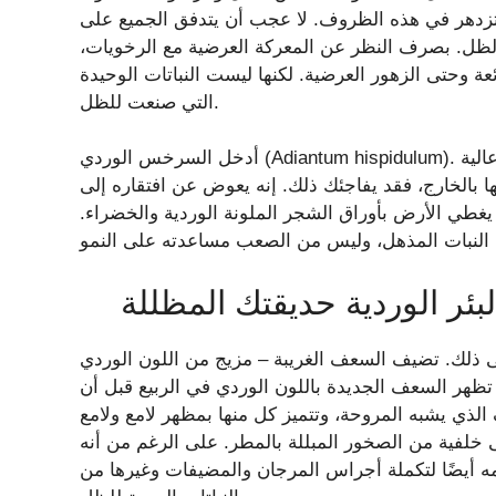
تزدهر في هذه الظروف. لا عجب أن يتدفق الجميع على
لظل. بصرف النظر عن المعركة العرضية مع الرخويات،
ئعة وحتى الزهور العرضية. لكنها ليست النباتات الوحيدة
التي صنعت للظل.
أدخل السرخس الوردي (Adiantum hispidulum). هذا صحيح – قد تكون هذه النبتة المنزلية التي تتطلب صيانة عالية
ا بالخارج، فقد يفاجئك ذلك. إنه يعوض عن افتقاره إلى
يغطي الأرض بأوراق الشجر الملونة الوردية والخضراء.
ر الوردية حديقتك المظللة
لى ذلك. تضيف السعف الغريبة – مزيج من اللون الوردي
. تظهر السعف الجديدة باللون الوردي في الربيع قبل أن
الذي يشبه المروحة، وتتميز كل منها بمظهر لامع ولامع
خلفية من الصخور المبللة بالمطر. على الرغم من أنه
ه أيضًا لتكملة أجراس المرجان والمضيفات وغيرها من