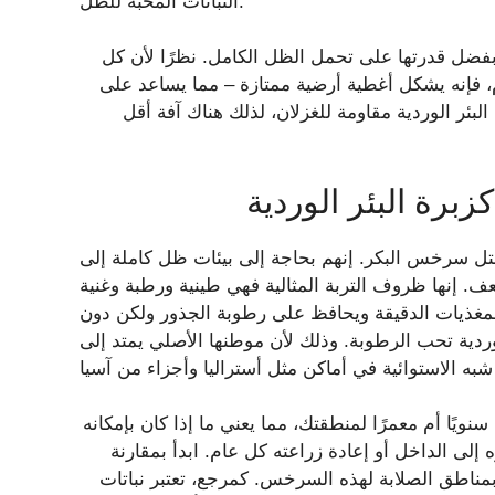
النباتات المحبة للظل.
فضل قدرتها على تحمل الظل الكامل. نظرًا لأن كل
، فإنه يشكل أغطية أرضية ممتازة – مما يساعد على
ئر الوردية مقاومة للغزلان، لذلك هناك آفة أقل
رة البئر الوردية
تل سرخس البكر. إنهم بحاجة إلى بيئات ظل كاملة إلى
 إنها ظروف التربة المثالية فهي طينية ورطبة وغنية
المغذيات الدقيقة ويحافظ على رطوبة الجذور ولكن دون
ردية تحب الرطوبة. وذلك لأن موطنها الأصلي يمتد إلى
سنويًا أم معمرًا لمنطقتك، مما يعني ما إذا كان بإمكانه
 إلى الداخل أو إعادة زراعته كل عام. ابدأ بمقارنة
ا بمناطق الصلابة لهذه السرخس. كمرجع، تعتبر نباتات