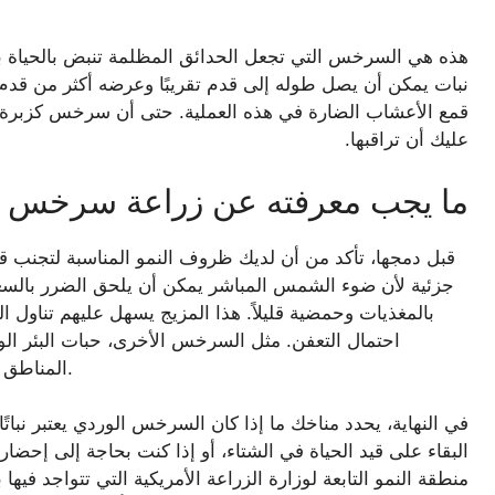
هذه هي السرخس التي تجعل الحدائق المظلمة تنبض بالحياة ب
نبات يمكن أن يصل طوله إلى قدم تقريبًا وعرضه أكثر من قدم
قمع الأعشاب الضارة في هذه العملية. حتى أن سرخس كزبرة الب
عليك أن تراقبها.
ما يجب معرفته عن زراعة سرخس كزب
قبل دمجها، تأكد من أن لديك ظروف النمو المناسبة لتجنب ق
جزئية لأن ضوء الشمس المباشر يمكن أن يلحق الضرر بالسعف.
بالمغذيات وحمضية قليلاً. هذا المزيج يسهل عليهم تناول 
احتمال التعفن. مثل السرخس الأخرى، حبات البئر الو
المناطق شبه الاستوائية في أماكن مثل أستراليا وأجزاء من آسيا.
في النهاية، يحدد مناخك ما إذا كان السرخس الوردي يعتبر نباتًا 
البقاء على قيد الحياة في الشتاء، أو إذا كنت بحاجة إلى إحضاره
منطقة النمو التابعة لوزارة الزراعة الأمريكية التي تتواجد فيه