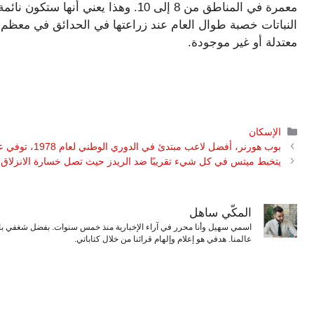
معمرة في المناطق من 8 إلى 10. وهذا يع
النباتات خصبة طوال العام عند زراعتها في الحدائق في معظم 
معتدلة أو غير موجودة.
التصنيفات
الإسكان
بوب هورنر، أفضل لاعب مبتدئ في الدوري الوطني لعام 1978، توفي عن عمر يناهز 68 عامًا
يتخبط ميتس في كل شيء تقريبًا ضد الريدز حيث تصل خسارة الانزلاق
المكّي ساهل
اسمي سهيل وأنا محرر في آراء الإخبارية منذ خمس سنوات. بفضل شغفي بال
عالمنا. هدفي هو إعلام وإلهام قرائنا من خلال كتاباتي.