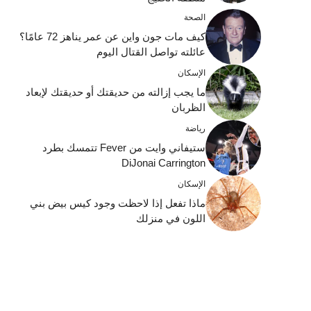
الصحة
كيف مات جون واين عن عمر يناهز 72 عامًا؟
عائلته تواصل القتال اليوم
الإسكان
ما يجب إزالته من حديقتك أو حديقتك لإبعاد
الظربان
رياضة
ستيفاني وايت من Fever تتمسك بطرد
DiJonai Carrington
الإسكان
ماذا تفعل إذا لاحظت وجود كيس بيض بني
اللون في منزلك