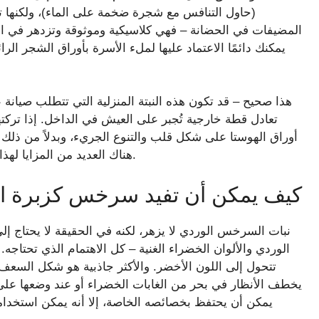
(حاول التنافس مع شجرة ضخمة على الماء)، ولكنها 
المضيفات في الحضانة – فهي كلاسيكية وموثوقة وتزدهر في ا
يمكنك دائمًا الاعتماد عليها لملء الأسرة بأوراق الشجر الرا
تعادل قطة خارجية تُجبر على العيش في الداخل. إذا تركته
أوراق الهوستا على شكل قلب والتنوع الجريء، وبدلاً من ذلك 
هناك العديد من المزايا لهذا النبات المذهل، وليس من الصعب مساعدته على النمو.
كيف يمكن أن تفيد سرخس كزبرة البئ
نبات السرخس الوردي لا يزهر، لكنه في الحقيقة لا يحتاج إ
الوردي والألوان الخضراء الغنية – كل الاهتمام الذي تحتاجه
تتحول إلى اللون الأخضر. والأكثر جاذبية هو شكل السعف 
يخطف الأنظار في بحر من الغابات الخضراء أو عند وضعها على 
يمكن أن يحتفظ بخصائصه الخاصة، إلا أنه يمكن استخدام