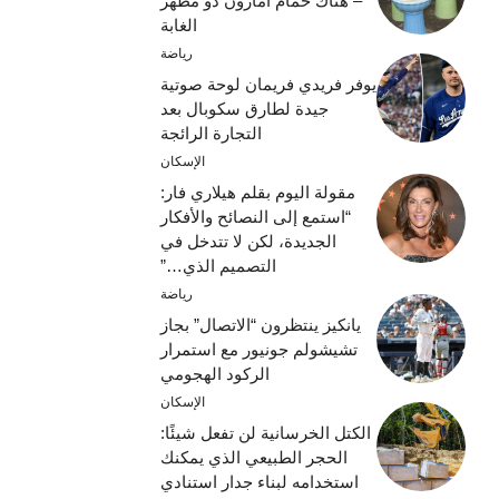
– هناك حمام أمازون ذو مظهر
الغابة
رياضة
يوفر فريدي فريمان لوحة صوتية
جيدة لطارق سكوبال بعد
التجارة الرائجة
الإسكان
مقولة اليوم بقلم هيلاري فار:
“استمع إلى النصائح والأفكار
الجديدة، لكن لا تتدخل في
التصميم الذي…”
رياضة
يانكيز ينتظرون “الاتصال” بجاز
تشيشولم جونيور مع استمرار
الركود الهجومي
الإسكان
الكتل الخرسانية لن تفعل شيئًا:
الحجر الطبيعي الذي يمكنك
استخدامه لبناء جدار استنادي