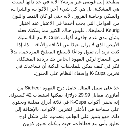
مطبخنا إلى فوضى غير مرتبة؟ الآلة في حد ذاتها ليست
هي المشكلة، بل هي كل شيء آخر: الأكواب، والشراب،
والسكر، وخاصة القرون. لأنه حتى لو كان النمط واللون
من العوامل التي يجب أخذها في الاعتبار عند اختيار
Keurig لمطبخك، فليس هناك الكثير مما يمكنك فعله
بشأن مدى عدم جاذبية أكواب K-Cups مع البلاستيك
الأبيض الذي لا يزال بعيدًا عن الأناقة والأناقة. لذا، إذا
كنت تريد أن تقول وداعًا لأسطح المطبخ المزدحمة، بدلاً
من السماح لركن القهوة الخاص بك بزيادة المشكلة،
فكر في كيف يمكن للملحقات الذكية أن تساعدك في
تخزين K-Cups وإضفاء النظام على الجنون.
خذ على سبيل المثال حامل درج القهوة Sicheer من
أمازون. مقابل 29.99 دولارًا، يمكنها استيعاب 42 كبسولة.
إنه يخفي أكواب K-Cups في ثلاثة أدراج مغلقة ويحتوي
على مساحة في الأعلى لتخزين الأكواب. بالإضافة إلى
ذلك، فهو يتميز على الجانب بتصميم على شكل لوح
تعليق يأتي مع خطافات، حيث يمكنك تعليق كوبين