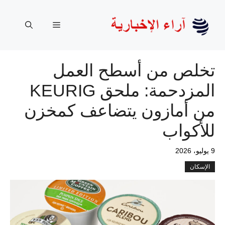
نتقل
لى
القائمة
لمحتوى
تخلص من أسطح العمل
المزدحمة: ملحق KEURIG
من أمازون يتضاعف كمخزن
للأكواب
9 يوليو، 2026
الإسكان