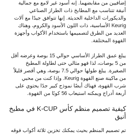
إضافيين من مقابضهما. إنه أسود غير لامع مع جمالية
أنيقة تتناسب مع المطابخ ذات الطراز الصناعي
والديكورات الداخلية الحديثة. إنها تتوافق جيدًا مع آلات
Keurig الأساسية، ذات اللون الأسود والكروم، وهناك
العديد من الطرق لتصميمها باستخدام الأكواب وأجهزة
القهوة المختلفة.
يبلغ عمق الطراز الأساسي حوالي 15 بوصة وعرضه أقل
من 5 بوصات، لذا فهو مثالي حتى لطاولة المطبخ
الصغيرة. يبلغ طولها حوالي 7.5 بوصة، وهي أقصر قليلاً
من ماكينة صنع القهوة Keurig. وإذا كنت من محبي
شرب القهوة، فهناك أيضًا نموذج كبير جدًا يحتوي على
أربعة أدراج ويمكنه استيعاب 56 كوبًا من القهوة.
كيفية تصميم منظم كأس K-CUP في مطبخ
أنيق
تم تصميم المنظم بحيث يمكنك تخزين ثلاثة أكواب فوقه