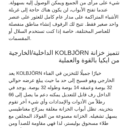
شيء على مرأى من الجميع ويمكن الوصول إليه بسهولة.
عندما تفتح الأبواب، لن يكون هناك حاجة إلى غربلة
الأشياء المتراكمة على مدار عام كامل للعثور على عنصر
واحد صغير فقط. تتيح لك الرفوف إنشاء مناطق منفصلة
للعناصر المختلفة، خاصة إذا كنت تستخدم السلال أو
المقسمات.
تتميز خزانة KOLBJÖRN الداخلية/الخارجية
من ايكيا بالقوة والعملية
يعد KOLBJÖRN خيارًا جميلًا للتخزين في الفناء
الخارجي وهو فسيح إلى حد ما حيث يبلغ عرضه حوالي
32 بوصة وعمقه 14 بوصة وطوله 32 بوصة. يوجد في
الداخل رف قابل للتعديل يمكنه دعم ما يصل إلى 66
رطلاً من الأدوات والإمدادات وأي شيء آخر تقوم
بتخزينه. تظل أبواب الخزانة مغلقة بمزلاج مغناطيسي
يسهل تشغيله. الخزانة مصنوعة من الفولاذ المجلفن مع
طلاء مسحوق بوليستر، لذا فهي مقاومة للصدأ ومن