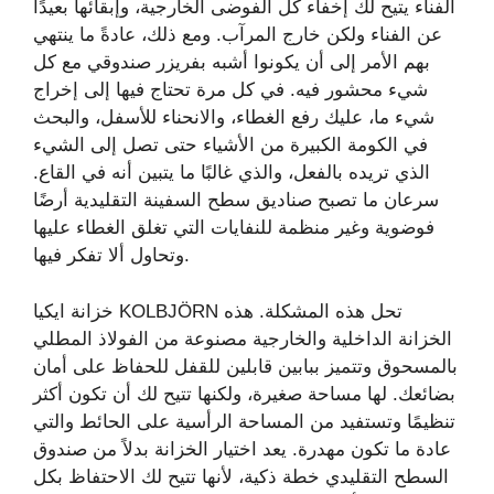
الفناء يتيح لك إخفاء كل الفوضى الخارجية، وإبقائها بعيدًا
عن الفناء ولكن خارج المرآب. ومع ذلك، عادةً ما ينتهي
بهم الأمر إلى أن يكونوا أشبه بفريزر صندوقي مع كل
شيء محشور فيه. في كل مرة تحتاج فيها إلى إخراج
شيء ما، عليك رفع الغطاء، والانحناء للأسفل، والبحث
في الكومة الكبيرة من الأشياء حتى تصل إلى الشيء
الذي تريده بالفعل، والذي غالبًا ما يتبين أنه في القاع.
سرعان ما تصبح صناديق سطح السفينة التقليدية أرضًا
فوضوية وغير منظمة للنفايات التي تغلق الغطاء عليها
وتحاول ألا تفكر فيها.
خزانة ايكيا KOLBJÖRN تحل هذه المشكلة. هذه
الخزانة الداخلية والخارجية مصنوعة من الفولاذ المطلي
بالمسحوق وتتميز ببابين قابلين للقفل للحفاظ على أمان
بضائعك. لها مساحة صغيرة، ولكنها تتيح لك أن تكون أكثر
تنظيمًا وتستفيد من المساحة الرأسية على الحائط والتي
عادة ما تكون مهدرة. يعد اختيار الخزانة بدلاً من صندوق
السطح التقليدي خطة ذكية، لأنها تتيح لك الاحتفاظ بكل