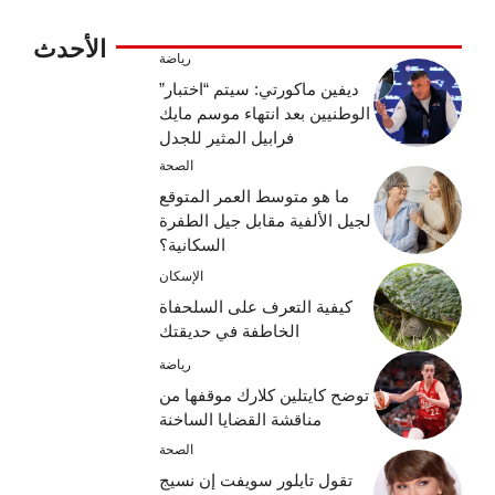
الأحدث
رياضة
ديفين ماكورتي: سيتم “اختبار”
الوطنيين بعد انتهاء موسم مايك
فرابيل المثير للجدل
الصحة
ما هو متوسط ​​العمر المتوقع
لجيل الألفية مقابل جيل الطفرة
السكانية؟
الإسكان
كيفية التعرف على السلحفاة
الخاطفة في حديقتك
رياضة
توضح كايتلين كلارك موقفها من
مناقشة القضايا الساخنة
الصحة
تقول تايلور سويفت إن نسيج