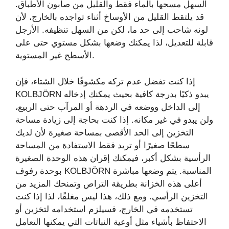
السهل مسحها بالماء فقط والقليل من صابون الأطباق.
قد يلتقط القليل من الأوساخ أثناء تواجده بالخارج، لأن
لونه شاحب إلى حد ما، لكن من السهل تنظيفه. الأرجل
قابلة للتعديل، لذا يمكنك وضعها بشكل مستوي حتى على
الأسطح غير المستوية.
إذا كنت تفضل عدم تركه مكشوفًا خلال الشتاء، فإن
KOLBJÖRN يبدو ذكيًا بدرجة كافية بحيث يمكنك إدخاله
إلى الداخل ووضعه في الردهة أو المرآب حتى الربيع،
ولن يبدو في غير مكانه. إذا كنت بحاجة إلى زيادة مساحة
التخزين إلى الحد الأقصى بمساحة صغيرة لأن لديك
سطحًا صغيرًا أو تريد فقط الاستفادة من المساحة
الرأسية بشكل أكبر، فيمكنك إقران هذه الوحدة الصغيرة
بوحدة رفوف KOLBJÖRN المناسبة. يتم وضعها مباشرة
أعلى هذه الخزانة بطريقة التراص وتمنحك المزيد من
التخزين الرأسي. ومع ذلك، هذا ليس مغلقًا، لذا إذا كنت
تستخدمه في الخارج، فسيلزم استخدامه لتخزين أو
الاحتفاظ بأشياء مثل أوعية النباتات التي يمكنها التعامل