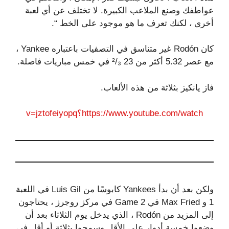
عواطفك وصنع الملاعب الكبيرة. لا تختلف عن أي لعبة
أخرى ، لكنك تعرف ما هو موجود على الخط “.
كان Rodón غير متناسق في التصفيات باعتباره Yankee ،
مع عصر 5.32 أكثر من 23 ²/₃ في خمس مباريات فاصلة.
فاز يانكيز بثلاثة من هذه الألعاب.
https://www.youtube.com/watch؟v=jztofeiyopq
ولكن بعد أن بدأ Yankees كابوسًا من Luis Gil في اللعبة
1 و Max Fried في Game 2 في مركز روجرز ، يحتاجون
إلى المزيد من Rodón ، الذي يدخل يوم الثلاثاء بعد أن
وضعوا خمسة أدوار على الأقل وسمحوا بثلاثة أو أقل في