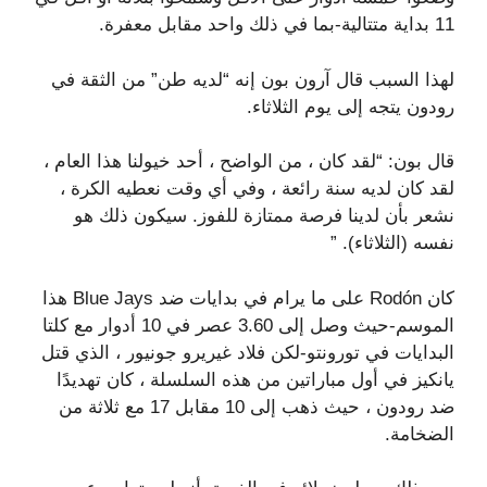
11 بداية متتالية-بما في ذلك واحد مقابل معفرة.
لهذا السبب قال آرون بون إنه “لديه طن” من الثقة في
رودون يتجه إلى يوم الثلاثاء.
قال بون: “لقد كان ، من الواضح ، أحد خيولنا هذا العام ،
لقد كان لديه سنة رائعة ، وفي أي وقت نعطيه الكرة ،
نشعر بأن لدينا فرصة ممتازة للفوز. سيكون ذلك هو
نفسه (الثلاثاء). ”
كان Rodón على ما يرام في بدايات ضد Blue Jays هذا
الموسم-حيث وصل إلى 3.60 عصر في 10 أدوار مع كلتا
البدايات في تورونتو-لكن فلاد غيريرو جونيور ، الذي قتل
يانكيز في أول مباراتين من هذه السلسلة ، كان تهديدًا
ضد رودون ، حيث ذهب إلى 10 مقابل 17 مع ثلاثة من
الضخامة.