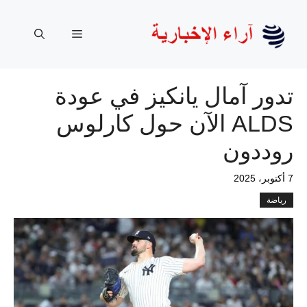
نتقل
لى
القائمة
لمحتوى
تدور آمال يانكيز في عودة
ALDS الآن حول كارلوس
روددون
7 أكتوبر، 2025
رياضة