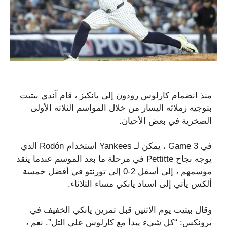
منذ انضمام كارلوس رودون إلى يانكيز ، قام آندي بيتيت
بتوجيه زملائه اليسار من خلال المواسم الثلاثة الأولى
الصخرية في بعض الأحيان.
في Game 3 ، يمكن لـ Yankees استخدام Rodón الذي
يوجه نجاح Pettitte في مرحلة ما بعد الموسم عندما ينقذ
موسمهم ، إلى أسفل 2-0 إلى تورنتو في أفضل خمسة
ألكس يأتي إلى استاد يانكي مساء الثلاثاء.
وقال بيتيت يوم الاثنين قبل تمرين يانكي الخفيف في
برونكس: “كل شيء يبدأ مع كارلوس على التل”. نعم ،