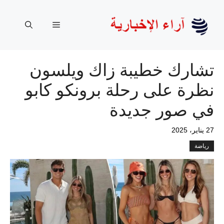
نتقل
لى
القائمة
لمحتوى
تشارك خطيبة زاك ويلسون
نظرة على رحلة برونكو كابو
في صور جديدة
27 يناير، 2025
رياضة