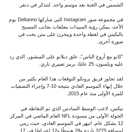
الشمس في الجنة بعد موسم واحد. لنتذكر في دنفر.
في مجموعة صور Instagram التي شاركها Dellanno يوم
الأحد، يمكن رؤية السيدات معلقات بجانب المسبح
بالبكيني في لقطة واحدة ويبحرن على متن يخت في
صورة أخرى.
“كابو مع أروع الناس”، علق ديلانو على المنشور، الذي رد
عليه ويلسون، 25 عامًا، برمز تعبيري ناري.
لقد تجاوز فريق برونكو التوقعات هذا العام بكثير من
خلال إنهاء الموسم العادي بنتيجة 10-7 وإجراء التصفيات
للمرة الأولى منذ عام 2015.
نيكس، لاعب الوسط السادس الذي تم التقاطه في
الجولة الأولى من مسودة NFL العام الماضي في المركز
12 بشكل عام، انبهر في الموسم العادي، حيث رمي
لمسافة 3775 ياردة و29 هبوطًا و12 اعتراضًا في 17