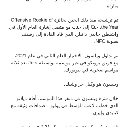
مباراة.
تم ترشيحه منذ ذلك الحين لجائزة Offensive Rookie of
the Year، جنبًا إلى جنب مع متصل إشارة العام الأول في
واشنطن جايدن دانيلز، الذي قاد القادة إلى رصيف
بطولة NFC.
تم تداول ويلسون، الاختيار العام الثاني في عام 2021،
مع فريق برونكو في غير موسمه بواسطة Jets بعد ثلاثة
مواسم صخرية في نيويورك.
ويلسون هو وكيل حر وشيك.
خلال فترة ويلسون في دنفر هذا الموسم، أقام ديلانو –
الذي خطب لاعب الوسط في يوليو – صداقات وثيقة مع
كينيدي وإيزي.
تلقى ديلانو وكينيدي خسارة برونكو 31-7 في حفلة