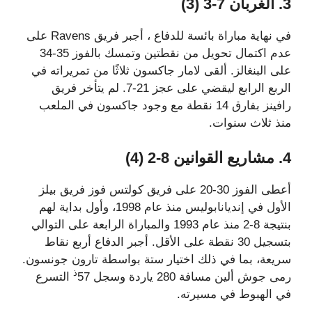
3. الغربان 7-3 (3)
في نهاية مباراة بائسة للدفاع ، أجبر فريق Ravens على
عدم اكتمال تحويل من نقطتين وتمسك بالفوز 35-34
على البنغالز. ألقى لامار جاكسون ثلاثًا من تمريراته في
الربع الرابع ليقضي على عجز 21-7. لم يتأخر فريق
رافينز بفارق 14 نقطة مع وجود جاكسون في الملعب
منذ ثلاث سنوات.
4. مشاريع القوانين 8-2 (4)
أعطى الفوز 30-20 على فريق كولتس فوز فريق بيلز
الأول في إنديانابوليس منذ عام 1998، وأول بداية لهم
بنتيجة 8-2 منذ عام 1993 والمباراة الرابعة على التوالي
بتسجيل 30 نقطة على الأقل. أجبر الدفاع أربع نقاط
سريعة، بما في ذلك اختيار ستة بواسطة تارون جونسون.
ذ
رمى جوش ألين مسافة 280 ياردة وسجل 57
التسرع
في الهبوط في مسيرته.