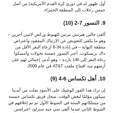
أول ظهور له في دوري كرة القدم الأمريكية) من أصل
خمس رحلات إلى المنطقة الحمراء.
9. النسور 7-2 ​​(10)
ألقى جالين هيرتس مرتين للهبوط وركض لاثنين آخرين –
وهو ما يكفي للتعويض عن الارتباك المفقود واعتراض
منطقة النهاية – في إبادة 34-6 لرعاة البقر الأقل من
داك بريسكوت. أجبر النسور خمسة تحولات وأمسكوا
رعاة البقر إلى 146 ياردة – وهو أدنى إجمالي لهم على
أرضهم منذ افتتاح ملعب AT&T في عام 2009.
10. أهل تكساس 6-4 (9)
إن ترك هذا الفوز الوشيك على الأسود يفلت من أيدينا
سيكون مؤلمًا لبعض الوقت. سجل فريق تكساس خمسة
من ممتلكاتهم الستة في الشوط الأول ثم تم إغلاقهم في
الشوط الثاني عندما ألقى سي جيه ستراود اعتراضين