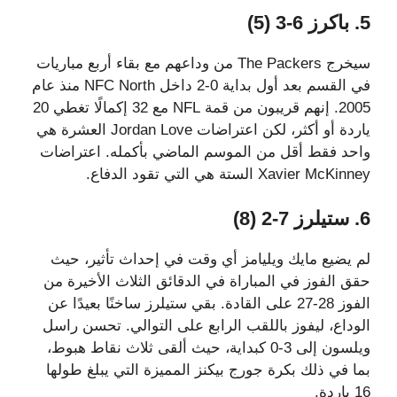
5. باكرز 6-3 (5)
سيخرج The Packers من وداعهم مع بقاء أربع مباريات
في القسم بعد أول بداية 0-2 داخل NFC North منذ عام
2005. إنهم قريبون من قمة NFL مع 32 إكمالًا تغطي 20
ياردة أو أكثر، لكن اعتراضات Jordan Love العشرة هي
واحد فقط أقل من الموسم الماضي بأكمله. اعتراضات
Xavier McKinney الستة هي التي تقود الدفاع.
6. ستيلرز 7-2 (8)
لم يضيع مايك ويليامز أي وقت في إحداث تأثير، حيث
حقق الفوز في المباراة في الدقائق الثلاث الأخيرة من
الفوز 28-27 على القادة. بقي ستيلرز ساخنًا بعيدًا عن
الوداع، ليفوز باللقب الرابع على التوالي. تحسن راسل
ويلسون إلى 3-0 كبداية، حيث ألقى ثلاث نقاط هبوط،
بما في ذلك بكرة جورج بيكنز المميزة التي يبلغ طولها
16 ياردة.