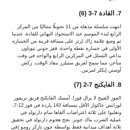
7. القادة 7-3 (6)
انتهت سلسلة مذهلة من 11 تحويلًا متتاليًا من المركز
الرابع لبدء الموسم عند الاستحواذ النهائي للقادة، عندما
تم وضع علامة زاك إرتز على مسافة قريبة من الخسارة
الأولى في خسارة نقطة واحدة. قفز جوني نيوتاون
بداعي التسلل في المركزين الرابع والواحد في وقت
متأخر، مما سمح لفريق ستيلرز بنفاد الوقت. ركض
أوستن إيكلر لمرتين.
8. الفايكنج 7-2 (7)
الفوز القبيح لا يزال فوزا. أمسك الفايكنج فريق تريفور
لورانس جاكوار الأقل بمسافة 143 ياردة في فوز 12-7،
وتغلبوا على ثلاثة اعتراضات ألقاها سام دارنولد في
عملية الضرب ماك جونز. نجح هجوم دارنولد في تحقيق
ثلاثة أهداف ميدانية فقط بواسطة جون باركر رومو (في