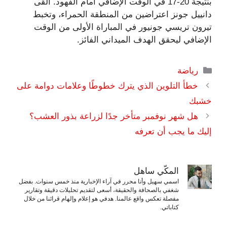
بنتيجة 20-17 في الوقت الإضافي أمام الفهود. ألقى
دانييل جونز اعتراضين من المنطقة الحمراء، وتخبط
تيرون تريسي جونيور في المباراة الأولى من الوقت
الإضافي ليحقق الهدف الميداني الفائز.
التصنيفات
رياضة
خطأ التلوين الذي يترك خطوطًا وعلامات دوامة على
خشبك
هل شهر نوفمبر متأخر جدًا لزراعة بذور العشب؟
إليك ما يجب أن تعرفه
المكّي ساهل
اسمي سهيل وأنا محرر في آراء الإخبارية منذ خمس سنوات. بفضل
شغفي بالصحافة والحقيقة، أسعى لتقديم تحليلات دقيقة وتقارير
مفصلة تعكس واقع عالمنا. هدفي هو إعلام وإلهام قرائنا من خلال
كتاباتي.