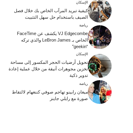
الإسكان
كيفية تبريد المرآب الخاص بك خلال فصل
الصيف باستخدام حل سهل التثبيت
رياضة
VJ Edgecombe يكشف عن FaceTime
الخاص بـ LeBron James والذي تركه
“geekin”
الإسكان
تحويل أرضيات الحجر المكسور إلى مساحة
تخزين مجوهرات أنيقة من خلال عملية إعادة
تدوير ذكية
رياضة
ميغان رابينو تهاجم صوفي كننغهام لالتقاط
صورة مع رايلي جاينز