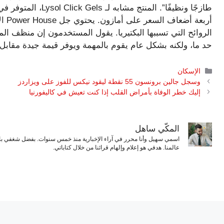
طازجًا ونظيفًا”. الم
أربع
الروائح التي تسببها البكتيريا. يقول المستخدمون إن منظف ال
حد ما، ولكنه بشكل عام يقوم بالمهمة ويوفر قيمة جيدة مقابل 
التصنيفات
الإسكان
وسجل جالين برونسون 55 نقطة ليقود نيكس للفوز على ويزاردز
إليك خطر الوفاة بأمراض القلب إذا كنت تعيش في كاليفورنيا
المكّي ساهل
اسمي سهيل وأنا محرر في آراء الإخبارية منذ خمس سنوات. بفضل شغفي بال
عالمنا. هدفي هو إعلام وإلهام قرائنا من خلال كتاباتي.