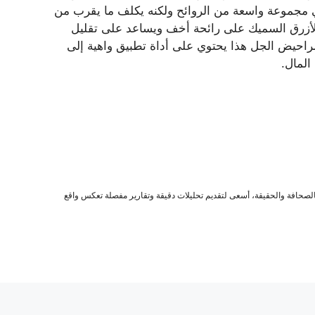
نتج مشابه لـ Lysol Click Gels، المتوفر في مجموعة واسعة من الروائح ولكنه يكلف ما يقرب من
ة أضعاف السعر على أمازون. يحتوي جل Power House الأزرق السميك على رائحة أخف ويساعد على تقليل
مراحيض الجل هذا يحتوي على أداة تطبيق واهية إلى
المال.
صحافة والحقيقة، أسعى لتقديم تحليلات دقيقة وتقارير مفصلة تعكس واقع