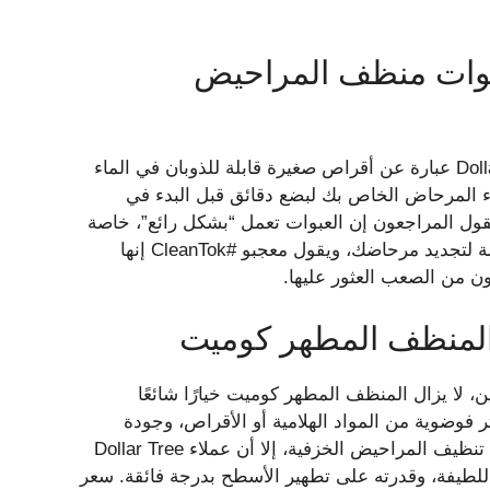
وات منظف المراحيض
إن عبوات منظف المراحيض ذات التصنيف الأعلى من Dollar Tree عبارة عن أقراص صغيرة قابلة للذوبان في الماء
اء المرحاض الخاص بك لبضع دقائق قبل البدء في
قط في المتاجر، ويقول المراجعون إن العبوات تعمل “بشكل رائع”، خاصة
على الصدأ البرتقالي العنيد. تعتبر قنابل المراحيض طريقة سهلة لتجديد مرحاضك، ويقول معجبو #CleanTok إنها
ون من الصعب العثور عليها.
لمنظف المطهر كوميت
لا يزال المنظف المطهر كوميت خيارًا شائعًا
 فوضوية من المواد الهلامية أو الأقراص، وجودة
المادة الكاشطة تعني أنك ستحتاج إلى أن تكون أكثر لطفًا أثناء تنظيف المراحيض الخزفية، إلا أن عملاء Dollar Tree
يف الرائعة التي يتمتع بها Comet، ورائحته اللطيفة، وقدرته على تطهير الأسطح بدرجة فائقة. سعر