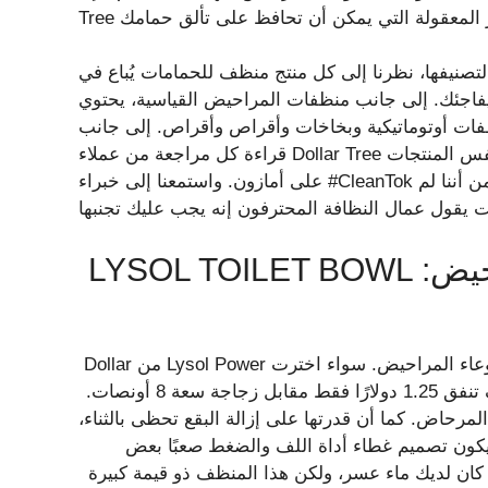
لتصنيفها، نظرنا إلى كل منتج منظف للحمامات يُباع في Dollar Tree قبل تضييق قائمتنا إلى الخيارات التي تعمل
اجئك. إلى جانب منظفات المراحيض القياسية، يحتوي
ت أوتوماتيكية وبخاخات وأقراص وأقراص. إلى جانب
قراءة كل مراجعة من عملاء Dollar Tree لكل منظف قام بالقطع، أخذنا في الاعتبار أيضًا مراجعات لنفس المنتجات
على أمازون. واستمعنا إلى خبراء #CleanTok لفهم كيفية عمل هذه المنتجات في المنازل الحقيقية وللتأكد من أننا لم
أفضل منظف شامل لأحواض المراحيض: LYSOL TOILET BOWL
يصنف الخبراء Lysol باستمرار على أنه أفضل منظف شامل لوعاء المراحيض. سواء اخترت Lysol Power من Dollar
Tree أو Lysol Lavender Fields Toilet Bowl Cleaner، فسوف تنفق 1.25 دولارًا فقط مقابل زجاجة سعة 8 أونصات.
حاض. كما أن قدرتها على إزالة البقع تحظى بالثناء،
 يكون تصميم غطاء أداة اللف والضغط صعبًا بعض
ذا كان لديك ماء عسر، ولكن هذا المنظف ذو قيمة كبيرة