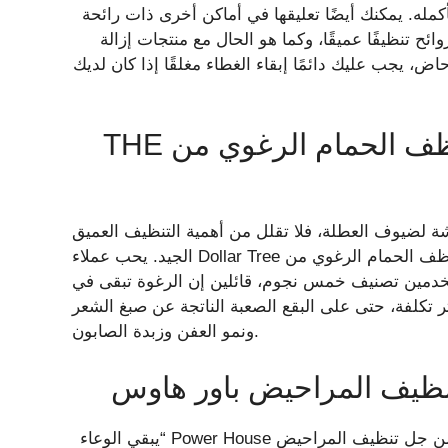
أكمله. يمكنك أيضًا تعليقها في أماكن أخرى ذات رائحة
ئح تنظيفًا عميقًا، وكما هو الحال مع منتجات إزالة
اض، يجب عليك دائمًا إبقاء الغطاء مغلقًا إذا كان لديك
أفضل منظف رغوي للمراحيض: منظف الحمام الرغوي من THE
شة لضيوف العطلة، فلا تقلل من أهمية التنظيف العميق
الجيد. يحب عملاء Dollar Tree منظف الحمام الرغوي من Home Store لكل سطح يمكن تخيله: المراحيض
خدمين تصنيف خمس نجوم، قائلين إن الرغوة تبقى في
أكثر تكلفة، حتى على البقع الصعبة الناتجة عن صبغ الشعر
ونمو العفن وزبدة الصابون.
ظيف المراحيض باور هاوس
يقول عملاء Dollar Tree إن وضع ختم صغير على شكل زهرة من جل تنظيف المراحيض Power House “يبقي الوعاء