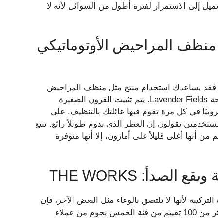
ية سعة 21 أونصة 1.25 دولارًا ولكنها تميل إلى الاستمرار لفترة أطول من السوائل لأنه لا
نظف المراحيض الأوتوماتيكي
، فقد يساعدك استخدام منتج مثل منظف المراحيض
الأوتوماتيكي Lysol Hygienic Automatic من Dollar Tree برائحة Lavender Fields. يتم تثبيت القرون الصغيرة
بيًا في كل مرة تقوم فيها عائلتك بالتنظيف. على
مستخدمين يقولون إن العطر الذي يدوم طويلاً رائع. تبيع
ترنت مقابل 15 دولارًا. على الرغم من أنها أغلى قليلاً على أمازون، إلا أنها متوفرة
صدأ: THE WORKS
ركيبة لأنها لا تلتصق بالوعاء مثل البعض الآخر، فإن
The Works Basic Deodorizing Toilet Bowl Cleaner لديه أكثر من 100 تقييم من فئة الخمس نجوم من عملاء