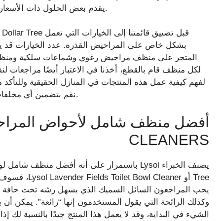
Tree يقدم بعض الحلول ذات الأسعار المعقولة التي يمكن أن تحافظ على تألق حمامك.
بشكل خاص على المراحيض القذرة. عدد الخيارات قد يف
المتجر على منظف مراحيض رغوي وشماعات سلكية ومنظفا
نقم بتضمين أي مخلفات يقول عمال النظافة المحترفون إنه يجب عليك تجنبها.
CLEANERS
يحب المراجعون السائل السميك الذي يسهل رشه تحت حافة المر
وكذلك الرائحة التي يقول المستخدمون إنها “رائعة”. يمكن أن
الشيء في البداية، وقد لا يعمل هذا المنتج جيدًا بالنسبة لك إ