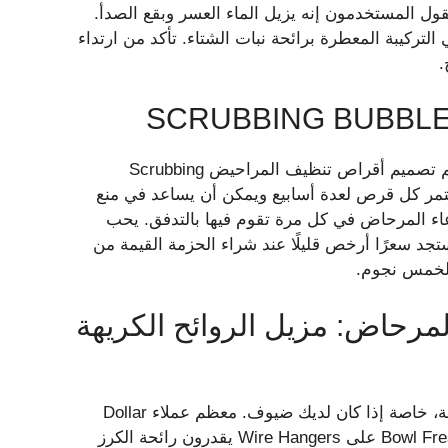
ي، ويقول المستخدمون إنه يزيل الماء العسر وبقع الصدأ.
لوريك بنسبة 9.5% المستخدم في التركيبة المعطرة برائحة نبات الشتاء. تأكد من ارتداء
.
على عكس منظفات المراحيض الأخرى المدرجة في قائمتنا، تم تصميم أقراص تنظيف المراحيض Scrubbing
 بك. يستمر كل قرص لعدة أسابيع ويمكن أن يساعد في منع
عاء المرحاض في كل مرة تقوم فيها بالتدفق. يحب
تخدامه. ستجد سعرًا أرخص قليلًا عند شراء الحزمة القيمة من
الخمس نجوم.
لمرحاض: مزيل الروائح الكريهة
قد يكون الأمر محرجًا تمامًا أن يكون لديك حمام ذو رائحة كريهة، خاصة إذا كان لديك ضيوف. معظم عملاء Dollar
Tree الذين يستخدمون مزيلات الروائح الكريهة Bowl Fresh Toilet Bowl على Wire Hangers يقدرون رائحة الكرز