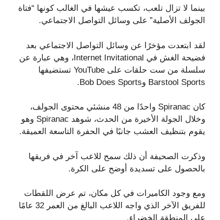
بينما لا تزال تلعب، تكسب عيشها في الغالب كونها “فتاة
الجولف الأصلية” على وسائل التواصل الاجتماعي.
لقد ابتعدت مؤخرًا عن وسائل التواصل الاجتماعي بعد
فضيحة الغش في Internet Invitational، وهي عبارة عن
سلسلة من ست حلقات على YouTube تستضيفها
Barstool Sports وBob Does Sports.
كان Spiranac واحدًا من 48 منشئي محتوى الجولف،
وخلال الجولة الأخيرة من الحدث، شوهد Spiranac وهو
يقوم بتنظيف العشب جانبًا في الحفرة التاسعة العميقة.
وذكرت الصحيفة أن ذلك سمح للاعب آخر في فريقها
بالحصول على تسديدة أوضح على الكرة.
ومع وجود الكاميرات في كل مكان، تم عرض اللقطات
للفريق الآخر الذي واجه اللاعب البالغ من العمر 32 عامًا
على المنطقة الخضراء.