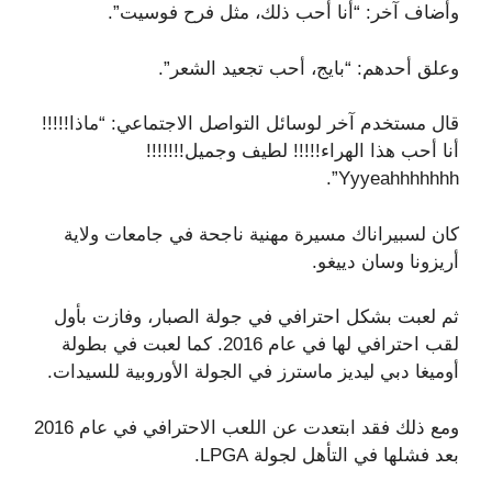
وأضاف آخر: “أنا أحب ذلك، مثل فرح فوسيت”.
وعلق أحدهم: “بايج، أحب تجعيد الشعر”.
قال مستخدم آخر لوسائل التواصل الاجتماعي: “ماذا!!!!!
أنا أحب هذا الهراء!!!!! لطيف وجميل!!!!!!!
Yyyeahhhhhhh”.
كان لسبيراناك مسيرة مهنية ناجحة في جامعات ولاية
أريزونا وسان دييغو.
ثم لعبت بشكل احترافي في جولة الصبار، وفازت بأول
لقب احترافي لها في عام 2016. كما لعبت في بطولة
أوميغا دبي ليديز ماسترز في الجولة الأوروبية للسيدات.
ومع ذلك فقد ابتعدت عن اللعب الاحترافي في عام 2016
بعد فشلها في التأهل لجولة LPGA.