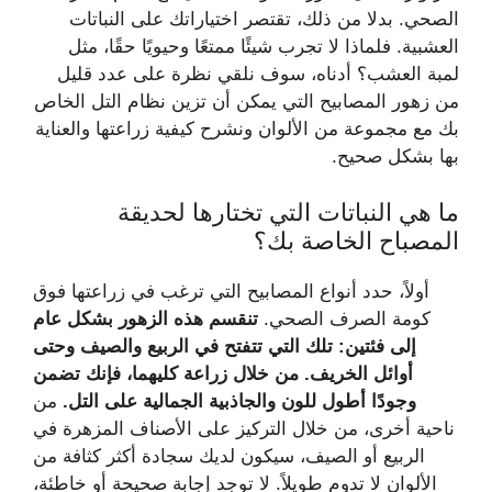
الصحي. بدلا من ذلك، تقتصر اختياراتك على النباتات
العشبية. فلماذا لا تجرب شيئًا ممتعًا وحيويًا حقًا، مثل
لمبة العشب؟ أدناه، سوف نلقي نظرة على عدد قليل
من زهور المصابيح التي يمكن أن تزين نظام التل الخاص
بك مع مجموعة من الألوان ونشرح كيفية زراعتها والعناية
بها بشكل صحيح.
ما هي النباتات التي تختارها لحديقة
المصباح الخاصة بك؟
أولاً، حدد أنواع المصابيح التي ترغب في زراعتها فوق
كومة الصرف الصحي.
تنقسم هذه الزهور بشكل عام
إلى فئتين: تلك التي تتفتح في الربيع والصيف وحتى
أوائل الخريف.
من خلال زراعة كليهما، فإنك تضمن
وجودًا أطول للون والجاذبية الجمالية على التل.
من
ناحية أخرى، من خلال التركيز على الأصناف المزهرة في
الربيع أو الصيف، سيكون لديك سجادة أكثر كثافة من
الألوان لا تدوم طويلاً. لا توجد إجابة صحيحة أو خاطئة،