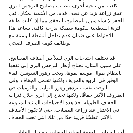
كافية. من ناحية أخرى، تتطلب مصابيح النرجس البري
عمق زراعة يزيد عن نصف قدم. من الأهمية بمكان، قبل
الحفر لإنشاء منزل للمصابيح، التحقق مما إذا كانت طبقة
التربة السطحية للكومة سميكة بدرجة كافية. يساعد هذا
الاحتياط على ضمان عدم تداخل أنشطة البستنة مع
وظائف كومة الصرف الصحي.
قد تختلف احتياجات الري قليلاً بين أصناف المصابيح.
على سبيل المثال، تحتاج أزهار النرجس البري إلى نقعها
بانتظام طوال موسم نموها، وتحب زهور السوسن الماء
الوفير في الربيع والخريف ولكنها تتحمل الجفاف. وفي
الوقت نفسه، تزدهر زهور التوليب والثوميات في
الظروف الأكثر جفافًا، ولكنها تحتاج إلى الري خلال فترات
الجفاف الطويلة. خذ هذه الاحتياجات المائية المتنوعة
في الاعتبار عند زراعة البصيلات، حتى لا تكون الأصناف
الأكثر عطشًا قريبة جدًا من تلك التي تحب الجفاف.
أحد الجوانب المهمة لصيانة المصابيح هو ترك النباتات