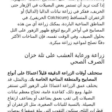
إذا كنت تريد أن تستمر بعض البصيلات في الإزهار حتى
الخريف، ففكر في زراعة نباتات الداليا (الداليا) أو
الزعفران المتساقط (Colchicum الخريفي). في
المناطق المناخية الباردة، يمكنك زراعة أي من هذه
المصابيح في أواخر الربيع لتوقع ظهور الزهور على التل
بحلول الصيف. وفي الوقت نفسه، فإن المناخات الأكثر
دفئًا تصلح لمواعيد زراعة مبكرة.
زراعة ورعاية العشب على تلة خزان
الصرف الصحي
ستختلف أوقات الزراعة الدقيقة قليلاً اعتمادًا على أنواع
المصابيح والمنطقة المناخية الخاصة بك.
وبالمثل، قد
يختلف عمق الزراعة اعتمادًا على الزهور التي تستقر
عليها. ومع ذلك، كقاعدة عامة، تحتاج معظم نباتات
البصيلات إلى ثقب بعمق يضاعف أو يضاعف ارتفاع
البصيلة. بالنسبة للنباتات الصغيرة، مثل الزعفران أو
قطرات الثلج، ستكون الثقوب التي يبلغ عمقها 4 بوصات