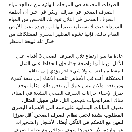
الطبقات المختلفة في المرحلة النهائية من معالجة مياه
الصرف الصحي في منزلك. ولكن في حين أن أنظمة
الصرف الصحي في التلال تتيح لك التخلص من المياه
السوداء حيث لا تستطيع نظيراتها الموجودة تحت الأرض
القيام بذلك، فإنها تشوه المظهر البصري لممتلكاتك من
خلال تلة قبيحة المنظر.
عادةً ما يبلغ ارتفاع تلال الصرف الصحي 3 أقدام على
الأقل، وبما أنها واضحة جدًا، فإن الحفاظ على التلال
المغطاة بالعشب ولا شيء آخر يؤدي إلى تفاقم
المشكلة. أنت في الأساس تلفت الانتباه إلى بقعة كبيرة
ومرتفعة. ولكن ليس عليك أن تفعل ذلك. مثلما توجد
طرق لإخفاء خزانات الصرف الصحي البشعة في الفناء،
هناك استراتيجيات لتجميل التل.
على سبيل المثال،
تضيف النباتات المتنامية على قمة التل الاهتمام البصري
المطلوب بشدة لجعل نظام الصرف الصحي أقل ضررًا
للعين مع التحكم في التآكل أيضًا.
الأشجار والشجيرات
غير واردة، لأن جذورها سوف تتداخل مع نظام الصرف