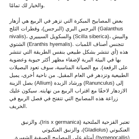
والخيار لك تمامًا.
بعض المصابيح المبكرة التي تزهر في الربيع هي أزهار
النرجس البري (النرجس)، وقطرات الثلج (Galanthus
nivalis)، والسكويل السيبيري (Scilla siberica)، والبيش
الشتوي (Eranthis hyemalis). تتجنس أصناف اللمبات
هذه (أي تنتشر بشكل طبيعي بنفس الطريقة التي تنتشر
بها في البيئة البرية لإضفاء مظهر أكثر حيوية وعضوية
على الرقعة). مع الصيانة المناسبة، سوف تعود البصيلات
الطبيعية وتزدهر في العام المقبل. من ناحية أخرى، يميل
بصل الزينة (Allium) ورشاد الزبدة (Ranunculus) إلى
الازدهار لاحقًا مع اقتراب الربيع من نهايته. سيكون عليك
زراعة هذه المصابيح التي تتفتح في فصل الربيع في
الخريف.
تعتبر القزحية الملتحية (Iris x germanica)، والزنبق
العنكبوتي (Gladiolus)، والزنبق العنكبوتي
(hymenocallis) أمثلة على المصابيح الصيفية الشهيرة.