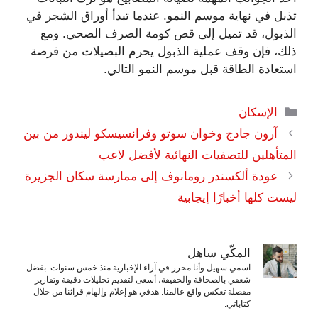
تذبل في نهاية موسم النمو. عندما تبدأ أوراق الشجر في
الذبول، قد تميل إلى قص كومة الصرف الصحي. ومع
ذلك، فإن وقف عملية الذبول يحرم البصيلات من فرصة
استعادة الطاقة قبل موسم النمو التالي.
التصنيفات
الإسكان
آرون جادج وخوان سوتو وفرانسيسكو ليندور من بين
المتأهلين للتصفيات النهائية لأفضل لاعب
عودة ألكسندر رومانوف إلى ممارسة سكان الجزيرة
ليست كلها أخبارًا إيجابية
المكّي ساهل
اسمي سهيل وأنا محرر في آراء الإخبارية منذ خمس سنوات. بفضل
شغفي بالصحافة والحقيقة، أسعى لتقديم تحليلات دقيقة وتقارير
مفصلة تعكس واقع عالمنا. هدفي هو إعلام وإلهام قرائنا من خلال
كتاباتي.