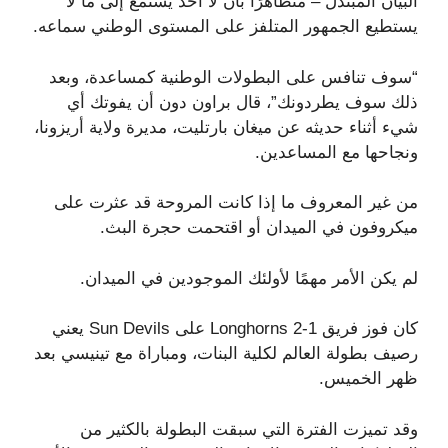
البيان المبتذل – متظاهرًا بأن لا أحد يستمع إلى ما لا
يستطيع الجمهور المتلفز على المستوى الوطني سماعه.
“سوف تنافس على البطولات الوطنية كمساعدة، وبعد
ذلك سوف يطردونك”، قال براون دون أن يفوتك أي
شيء أثناء حديثه عن ميغان بارتليت، مديرة ولاية أريزونا،
ونجاحها مع المساعدين.
من غير المعروف ما إذا كانت المروحة قد عثرت على
ميكروفون في الميدان أو اقتحمت حجرة البث.
لم يكن الأمر مهمًا لأولئك الموجودين في الميدان.
كان فوز فريق Longhorns 2-1 على Sun Devils يعني
رصيف بطولة العالم لكلية البنات، ومباراة مع تينيسي بعد
ظهر الخميس.
وقد تميزت الفترة التي سبقت البطولة بالكثير من