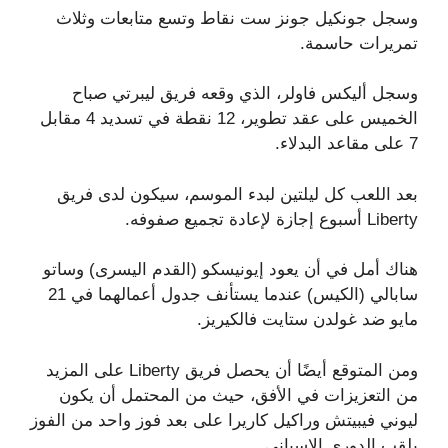
وسجل جونكيل جونز ست نقاط وتسع متابعات وثلاث
تمريرات حاسمة.
وسجل أليكس فاولر، الذي وقعه فريق ليبرتي صباح
الخميس على عقد تطوير، 12 نقطة في تسديد 4 مقابل
7 على مقاعد البدلاء.
بعد اللعب كل ليلتين لبدء الموسم، سيكون لدى فريق
Liberty أسبوع إجازة لإعادة تجميع صفوفه.
هناك أمل في أن يعود إيونيسكو (القدم اليسرى) وساتو
سابالي (الكيس) عندما يستأنف جدول أعمالهما في 21
مايو ضد غولدن ستايت فالكيريز.
ومن المتوقع أيضًا أن يحصل فريق Liberty على المزيد
من التعزيزات في الأفق، حيث من المحتمل أن يكون
ليوني فيبيتش وراكيل كاريرا على بعد فوز واحد من الفوز
بلقب الدوري الإسباني.