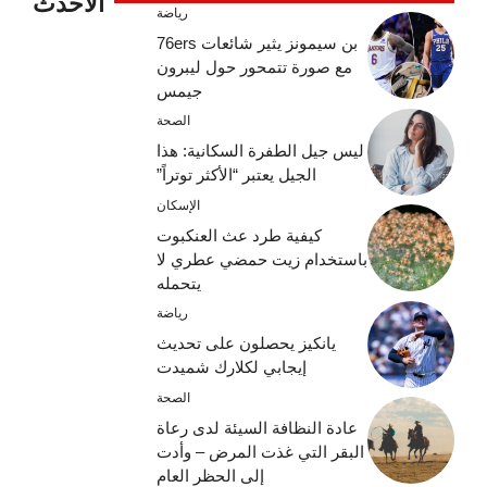
الأحدث
رياضة
بن سيمونز يثير شائعات 76ers
مع صورة تتمحور حول ليبرون
جيمس
الصحة
ليس جيل الطفرة السكانية: هذا
الجيل يعتبر “الأكثر توتراً”
الإسكان
كيفية طرد عث العنكبوت
باستخدام زيت حمضي عطري لا
يتحمله
رياضة
يانكيز يحصلون على تحديث
إيجابي لكلارك شميدت
الصحة
عادة النظافة السيئة لدى رعاة
البقر التي غذت المرض – وأدت
إلى الحظر العام