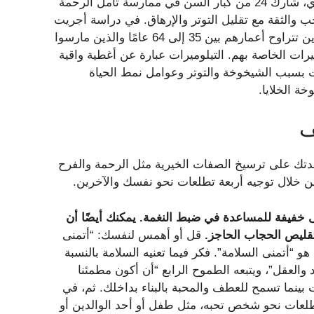
في دراسة أجريت عام 2022 في مجلة علم الشيخوخة السريري، شارك 24 من كبار السن في ممارسة تأمل الرحمة
 الحب والثقة مع تقليل التوتر والإرهاق. في دراسة أجريت
عام 2019 في علم الغدد الصماء العصبية، كان لدى البالغين الذين تتراوح أعمارهم بين 35 إلى 64 عامًا والذين مارسوا
رًا أقل في التيلوميرات الخاصة بهم. التيلوميرات عبارة عن أغطية واقية
 بسبب الشيخوخة والتوتر وعوامل نمط الحياة
ة الخلايا.
ف
دتك على ترسيخ الصفات الخيرية مثل الرحمة والفرح
 خلال توجيه أربعة تطلعات نحو نفسك والآخرين.
ى خفيفة للمساعدة في ضبط النغمة. يمكنك أيضًا أن
تقليص الحجاب الحاجز.
قل أو أهمس لنفسك: “أتمنى
و “أتمنى السلامة”. فكر فيما تعنيه السلامة بالنسبة
والعقل”، ويتبعه الطموح الرابع “أن أكون مطمئنا
بينما تسمح للعطف والمحبة بالبناء بداخلك. ثم، في
تطلعات نحو شخص تحبه، مثل طفل أو أحد الوالدين أو