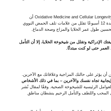
على سبيل المثال، وجدت دراسة أجريت عام 2017 في مجلة Oxidative Medicine and Cellular Longevity أن
ممارسة مجموعة من أوضاع اليوغا وتمارين التنفس والتأمل لمدة 12 أسبوعًا تقلل من علامات تلف الحمض النووي
تحسين طول عمر الخلايا والمزاج وصحة الدماغ.
 الإدراكية وتقلل من شيخوخة الخلايا، إلا أن التأمل
عمر حتى لو كنت مبتدئًا.
ن يؤثر على حالتك المزاجية وعلاقاتك مع الآخرين.
إيجابية تجاه نفسك والآخرين – بما في ذلك الأشخاص
عوامل الرئيسية للشيخوخة الصحية. وفقًا لمقال نُشر
Clinical Psychology Revi، فإن التأمل المحب واللطف والتأمل الرحيم ينشطان مناطق