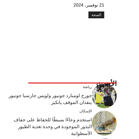
21 نوفمبر، 2024
الصحة
الأحدث
رياضة
جورج لومبارد جونيور ولويس جارسيا جونيور
ينقذان الموقف يانكيز
الإسكان
استخدم وعاءًا بسيطًا للحفاظ على جفاف
البذور الموجودة في وحدة تغذية الطيور
الأسطوانية