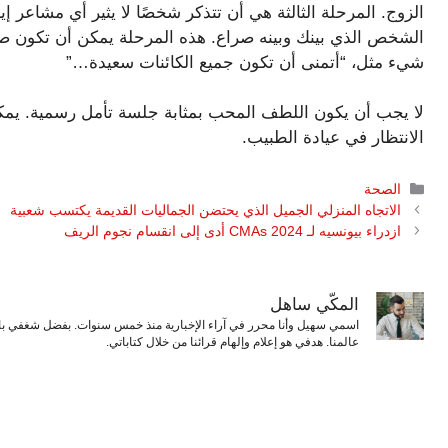
الزوج. المرحلة الثالثة هي أن تتذكر شخصًا لا يثير أي مشاعر إي
الشخص الذي بينك وبينه صراع. هذه المرحلة يمكن أن تكون صعبة
شيء مثل، “أتمنى أن تكون جميع الكائنات سعيدة…”
لا يجب أن يكون اللطف المحب بمثابة جلسة تأمل رسمية. يمكنك
الانتظار في عيادة الطبيب.
التصنيفات
الصحة
الاتجاه المنزلي الجميل الذي يحتضن الجماليات القديمة يكتسب شعبية
ازدراء بيونسيه لـ CMAs 2024 أدى إلى انقسام نجوم الريف
المكّي ساهل
اسمي سهيل وأنا محرر في آراء الإخبارية منذ خمس سنوات. بفضل شغفي بال
عالمنا. هدفي هو إعلام وإلهام قرائنا من خلال كتاباتي.