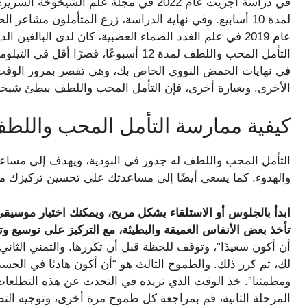
لمدة 10 أسابيع. وفي نهاية الدراسة، زرع المتأملون مشاعر
التأمل المحب واللطف لمدة 12 أسبوعًا، قص
في نهايات الحمض النووي الخاص بك، وهي تقصر بمرور الوقت
الأخرى. وبعبارة أخرى، فإن التأمل المحب واللطف يبطئ شيخوخ
كيفية ممارسة التأمل المحب واللط
التأمل المحب واللطف له جذور في البوذية، ويهدف إلى مساع
والهدوء. كما يسعى أيضًا إلى مساعدتك على تحسين تركيزك من
ابدأ بالجلوس أو الاستلقاء بشكل مريح، ويمكنك اختيار موسيق
تأخذ بعض الأنفاس العميقة والبطيئة، مع التركيز على توسيع و
أن أكون سعيدًا”، وتوقف للحظة قبل أن تكررها. والتمني الثاني ه
لك، ثم كرر ذلك. والطموح الثالث هو “أن أكون هادئا في الجسد 
ومطمئنا”. خذ الوقت الذي تريده في التحدث عن هذه التطلعات 
المرحلة الثانية، قم بمراجعة كل طموح مرة أخرى، وتوجيه ال