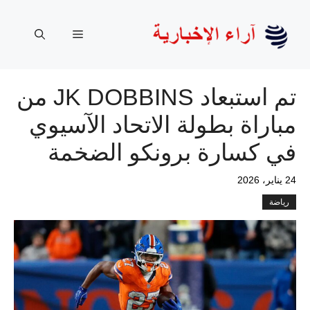
نتقل
لى
القائمة
لمحتوى
تم استبعاد JK DOBBINS من
مباراة بطولة الاتحاد الآسيوي
في كسارة برونكو الضخمة
24 يناير، 2026
رياضة