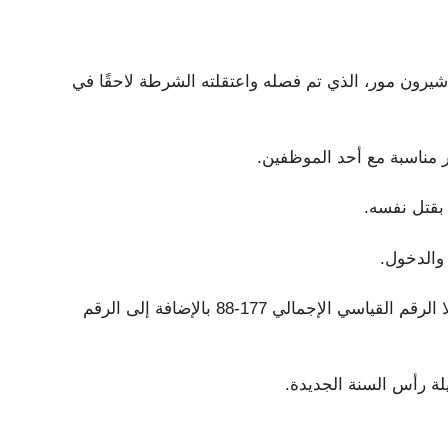
رون مور، الذي تم فصله واعتقلته الشرطة لاحقًا في
 مناسبة مع أحد الموظفين.
بقتل نفسه.
 والدخول.
وكان ويتينغهام (66 عاما) مسؤولا عن يوتا لمدة 22 عاما، مسجلا الرقم القياسي الإجمالي 177-88 بالإضافة إلى الرقم