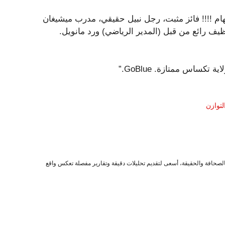
ام !!!! فائز مثبت، رجل نبيل حقيقي، مدرب ميشيغان
شر بوجي على X يوم الجمعة. “توظيف رائع من قبل (المدير الرياضي) ورد مانويل.
تكساس ممتازة. GoBlue.”
صحافة والحقيقة، أسعى لتقديم تحليلات دقيقة وتقارير مفصلة تعكس واقع