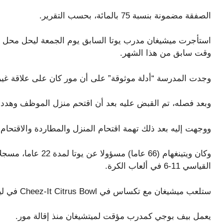
الصفقة مضمونة بنسبة 75 بالمائة، بحسب التقرير.
استأجرت ميشيغان مدرب يوتا السابق يوم الجمعة ليحل محل شي
وقت سابق من هذا الشهر.
وجدت المدرسة “أدلة موثوقة” على أن مور كان على علاقة غير
وبعد فصله، تم القبض عليه بعد أن اقتحم منزل الموظف وهدد 
ووجهت إليه بعد ذلك تهمة اقتحام المنزل والمطاردة والاقتحام
القياسي 11-6 في ألعاب الكرة.
ستلعب ميشيغان مع تكساس في Cheez-It Citrus Bowl في ليلة رأس السنة الجديدة.
يعمل بيف بوجي كمدرب مؤقت لميتشيغان منذ إقالة مور.