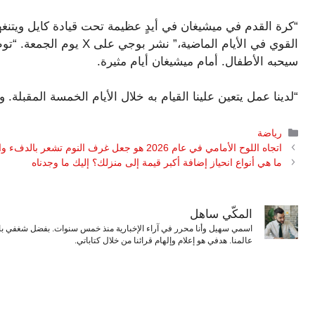
“كرة القدم في ميشيغان في أيدٍ عظيمة تحت قيادة كايل ويتنغه
القوي في الأيام الماضية،” ن
سيحبه الأطفال. أمام ميشيغان أيام مثيرة.
“لدينا عمل يتعين علينا القيام به خلال الأيام الخمسة المقبلة. ولاية 
التصنيفات
رياضة
اتجاه اللوح الأمامي في عام 2026 هو جعل غرف النوم تشعر بالدفء والتوازن
ما هي أنواع انحياز إضافة أكبر قيمة إلى منزلك؟ إليك ما وجدناه
المكّي ساهل
اسمي سهيل وأنا محرر في آراء الإخبارية منذ خمس سنوات. بفضل شغفي بال
عالمنا. هدفي هو إعلام وإلهام قرائنا من خلال كتاباتي.