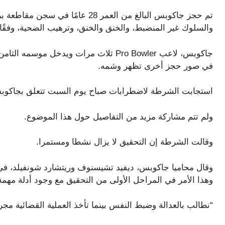
تم حجز جاكوبس البالغ من العمر 28 ع
والسلوك غير المنضبط، والخنق والخنق، وترهيب الضحية، وف
جاكوبس، لاعب Pro Bowler ثلاث مرات ويدخ
في صور حجز أخرى تظهر وشمه.
استجابت الشرطة لاضطرابات صباح يوم السبت تتعلق بجاكوبس، وت
ولم تتم مشاركة مزيد من التفاصيل حول هذا الموضوع.
وقالت الشرطة إن التحقيق لا يزال نشطا ومستمرا.
وقال محاميا جاكوبس، ديفيد تشيسنوف وريتشارد شونفيلد، في ب
وهذا الأمر في المراحل الأولى من التحقيق مع وجود أدلة مهمة ل
“نطالب بالعدالة وضبط النفس بينما تأخذ العملية القضائية مجرا