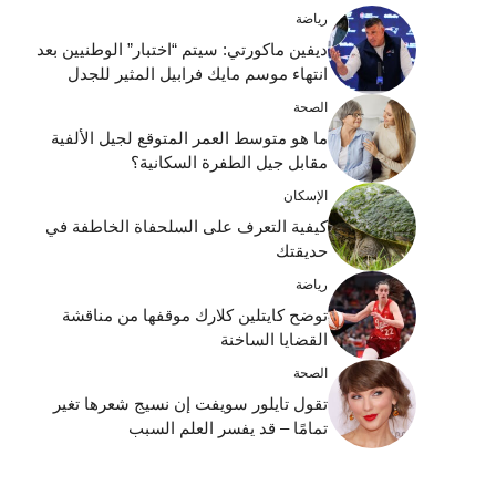
رياضة
ديفين ماكورتي: سيتم “اختبار” الوطنيين بعد
انتهاء موسم مايك فرابيل المثير للجدل
الصحة
ما هو متوسط ​​العمر المتوقع لجيل الألفية
مقابل جيل الطفرة السكانية؟
الإسكان
كيفية التعرف على السلحفاة الخاطفة في
حديقتك
رياضة
توضح كايتلين كلارك موقفها من مناقشة
القضايا الساخنة
الصحة
تقول تايلور سويفت إن نسيج شعرها تغير
تمامًا – قد يفسر العلم السبب