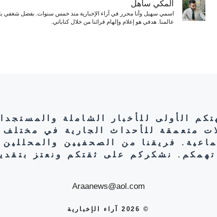
المكّي ساهل
اسمي سهيل وأنا محرر في آراء الإخبارية منذ خمس سنوات. بفضل شغفي بال
عالمنا. هدفي هو إعلام وإلهام قرائنا من خلال كتاباتي.
هتكم الأولى للأخبار الشاملة والمستجدا
ات متعمقة للأحداث الجارية في مختلف 
تماعية. فريقنا من الصحفيين والمحللين 
تهمكم. نشكركم على ثقتكم ونعتز بتقديم
Araanews@aol.com
© 2026 آراء الإخبارية