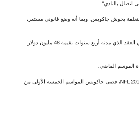
ى اتصال بالنادي”.
لمتعلقة بجوش جاكوبس. وبما أنه وضع قانوني مستمر،
لدى جاكوبس عامين و 25 مليون دولار – لا شيء مضمون – في العقد الذي مدته أربع سنوات بقيمة 48 مليون دولار
الاختيار العام الرابع والعشرون من قبل Raiders في مسودة NFL 2019، قضى جاكوبس المواسم الخمسة الأولى من