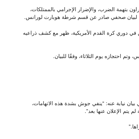
امًا في سجن مقاطعة براون بتهمة الضرب، والإضرار الإجرامي بالممتلكات،
قًا لبيان صحفي صادر عن قسم شرطة هوبارت لورانس.
ل موسمه الثامن في دوري كرة القدم الأمريكية، ظهر مع كشف ذراعيه
م احتجازه يوم الثلاثاء، وفقًا للبيان.
يان نيابة عنه: “ينفي جوش بشدة هذه الاتهامات،
م يتم الإعلان عنها بعد”.
ها.”