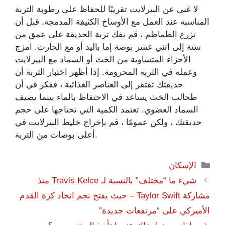
لا غنى عن البيرلايت تقريبًا للحفاظ على رطوبة التربة
المناسبة عند العمل مع الأوساخ الكثيفة المدمجة. قبل أن
تزرع الطماطم ، قم بفك تربة الحديقة على عمق من
ستة إلى اثني عشر بوصة إما باليد أو مع الحارث. امزج
الأجزاء المتساوية من الخث أو السماد مع البيرلايت
وعمله في التربة المحرومة. إذا أظهر اختبار التربة أن
حديقتك تفتقر إلى العناصر الغذائية ، ففكر في أن
طحالب الخث يساعد في الاحتفاظ بالماء بينما يضيف
السماد العضوي. تعتمد الكمية التي تحتاجها على حجم
حديقتك ، ولكن عمومًا ، قم بإخراج خليط البيرلايت في
أعلى بوصات من التربة.
التصنيفات
الإسكان
شيء ما “مختلف” بالنسبة لـ Travis Kelce منذ
مشاركة Taylor Swift – حيث يفتح نجم اتحاد كرة القدم
الأميركي على “مرتفعات جديدة”