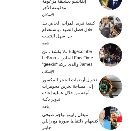
إنفانتينو بعشيقة مزعومة
مدفوعة الأجر
الإسكان
كيفية تبريد المرآب الخاص بك
خلال فصل الصيف باستخدام
حل سهل التثبيت
رياضة
VJ Edgecombe يكشف عن
FaceTime الخاص بـ LeBron
James والذي تركه “geekin”
الإسكان
تحويل أرضيات الحجر المكسور
إلى مساحة تخزين مجوهرات
أنيقة من خلال عملية إعادة
تدوير ذكية
رياضة
ميغان رابينو تهاجم صوفي
كننغهام لالتقاط صورة مع رايلي
جاينز