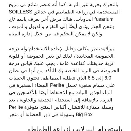
بالتحرك بحرية عبر التربة. كما أنه عنصر شائع في مزيج
SOILLESS المستخدمة في زراعة الطماطم في حدائق
الحاويات. هناك مرض آخر يعرف باسم تاج fusarium
وعفن الجذر يؤدي أيضًا إلى التقزم والذبول والموت ،
ولكن لا يمكن التحكم فيه من خلال إدارة المياه.
بيرلايت غير مكلف وقابل لإعادة الاستخدام وله درجة
الحموضة المحايدة ، لذلك لن يغير الحموضة أو قلوية
تربة حديقتك. كقاعدة عامة ، يجب عليك قياس درجة
الحموضة في التربة الخاصة بك للتأكد من أنها في نطاق
6.0 إلى 6.5 الذي تتطلبه الطماطم. تحتوي الحبيبات
البيضاء الصغيرة في Perlite على مسام صغيرة تحمل
الماء لجذور النبات مع الاحتفاظ أيضًا بالأكسجين في
التربة. بالإضافة إلى استخدام الحديقة والحاوية ، يعد
Perlite وسيلة ممتازة للانتشار. أكياس المنتج متوفرة
بسهولة في دور الحضانة أو متجر Big Box
باستخدام البيرلايت لزراعة الطماطم