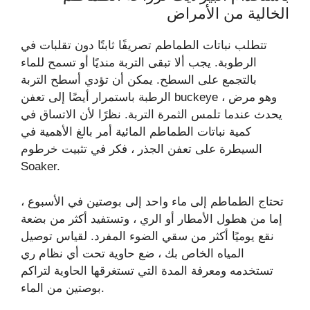
الخالية من الأمراض
تتطلب نباتات الطماطم تصريفًا ثابتًا دون تقلبات في
الرطوبة. يجب ألا تبقى التربة منديًا أو تسمح للماء
بالتجمع على السطح. يمكن أن تؤدي أسطح التربة
الرطبة باستمرار أيضًا إلى تعفن buckeye ، وهو مرض
يحدث عندما تلمس الثمرة التربة. نظرًا لأن الاتساق في
كمية نباتات الطماطم المائية أمر بالغ الأهمية في
السيطرة على تعفن الجذر ، فكر في تثبيت خرطوم
Soaker.
تحتاج الطماطم إلى ماء واحد إلى بوصتين في الأسبوع ،
إما من هطول الأمطار أو الري ، وتستفيد أكثر من بضعة
نقع يوميًا أكثر من سقي الضوء المفرد. لقياس توصيل
المياه الخاص بك ، ضع حاوية تحت أي نظام ري
تستخدمه ومعرفة المدة التي تستغرقها الحاوية لتراكم
بوصتين من الماء.