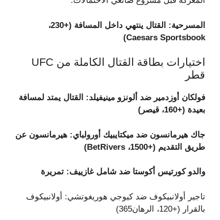
المعركة قبل مشروع صانعي الاحتمالات.
المسرحية: القتال ينتهي داخل المسافة (+230،
Caesars Sportsbook)
اختيارات بطاقة القتال الكاملة من UFC
قطر
فولكان أوزدمير ضد ألونزو مينيفيلد: القتال يمتد لمسافة
بعيدة (+160، قيصر)
جاك هيرمانسون ضد ميكتايبيك أورولباي: هيرمانسون عن
طريق التقديم (+1500، BetRivers)
والدو كورتيس أكوستا ضد شامل غازييف: تمريرة
تاجير أولانبيكوف ضد كيوجي هوريغوتشي: أولانبيكوف
بالقرار (+120، الرهان365)