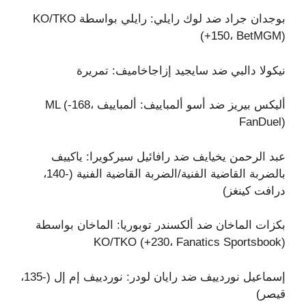
بوجدان جراد ضد لوك رايلي: رايلي بواسطة KO/TKO
(+150، BetMGM)
نيكولا دالبي ضد سايجيد إزاجاخاميف: تمريرة
أليكس بيريز ضد أسو ألمباييف: ألمباييف ML (-168،
FanDuel)
عبد الرحمن يخيايف ضد رافائيل سيركويرا: ياكييف
بالضربة القاضية الفنية/الضربة القاضية الفنية (-140،
درافت كينغز)
بكزات الماخان ضد ألكسندر توبوريا: الماخان بواسطة
KO/TKO (+230، Fanatics Sportsbook)
إسماعيل نوردييف ضد رايان لودر: نوردييف إم إل (-135،
قيصر)