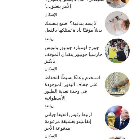
الأمر يتعلق…’
الإسكان
لا يسد بندقية؟ اصنع بنفسك
بديلاً مؤقتًا بأداة تمتلكها بالفعل
رياضة
جورج لومبارد جونيور ولويس
جارسيا جونيور ينقذان الموقف
يانكيز
الإسكان
استخدم وعاءًا بسيطًا للحفاظ
على جفاف البذور الموجودة
في وحدة تغذية الطيور
الأسطوانية
رياضة
ارتبط رئيس الفيفا جياني
إنفانتينو بعشيقة مزعومة
مدفوعة الأجر
الإسكان