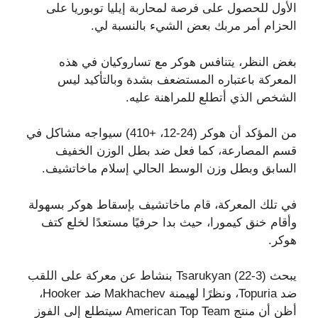
الأول للحصول على فرصة لمحاربة إيليا توبوريا على
الحزام أمر مربك بعض الشيء بالنسبة لي.
بغض النظر، يتنافس هوكر مع تساروكيان في هذه
المعركة باعتباره المستضعف بشدة وبالتأكيد ليس
الشخص الذي أتطلع للمراهنة عليه.
من المؤكد أن هوكر (24-12، +410) سيواجه مشاكل في
قسم المصارعة، كما فعل ضد بطل الوزن الخفيف
السابق وبطل وزن الوسط الحالي إسلام ماخاتشيف.
في تلك المعركة، قام ماخاتشيف بإسقاط هوكر بسهولة
وأقام خنق كيمورا، حيث بدا حرفيًا مستعدًا لخلع كتف
هوكر.
يبحث Tsarukyan (22-3) بنشاط عن معركة على اللقب
ضد Topuria، ونظرًا لهيمنة Makhachev ضد Hooker،
أظن أن منتج American Top Team سيتطلع إلى الفوز