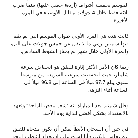
الموسم بخمسة أشواط (أربعة حصل عليها) بينما ضرب
ثلاثة فقط خلال 4 جولات مقابل الأوصياء في المرة
الأخيرة.
كانت هذه هي المرة الأولى طوال الموسم التي لم يقم
فيها شليتلر برمي ما لا يقل عن خمس جولات على التل،
والمرة الأولى خلال شهر لم يجتاز الشوط السادس.
ربما كان الأمر الأكثر إثارة للقلق هو انخفاض سرعة
شليتلر، حيث انخفضت سرعته السريعة من متوسط ​​
سنوي يبلغ 97.7 ميلاً في الساعة إلى 96.8 ميلاً في
الساعة أثناء النزهة.
وقال شليتلر بعد المباراة إنه “شعر ببعض الراحة” وتعهد
بالاستعداد بشكل أفضل لبداية يوم الأحد.
في حين أن السخان الأبطأ يمكن أن يكون مدعاة للقلق
بين نحاس يانكيز، فأنا لست على استعداد لشطب النجم