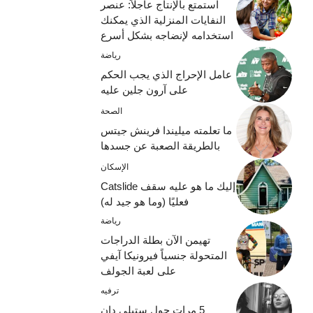
استمتع بالإنتاج عاجلاً: عنصر
النفايات المنزلية الذي يمكنك
استخدامه لإنضاجه بشكل أسرع
رياضة
عامل الإحراج الذي يجب الحكم
على آرون جلين عليه
الصحة
ما تعلمته ميليندا فرينش جيتس
بالطريقة الصعبة عن جسدها
الإسكان
إليك ما هو عليه سقف Catslide
فعليًا (وما هو جيد له)
رياضة
تهيمن الآن بطلة الدراجات
المتحولة جنسياً فيرونيكا آيفي
على لعبة الجولف
ترفيه
5 مرات حول ستيلي دان