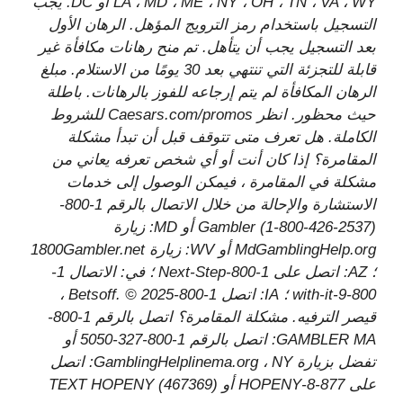
LA ، MD ، ME ، NY ، OH ، TN ، VA ، WY أو DC. يجب
التسجيل باستخدام رمز الترويج المؤهل. الرهان الأول
بعد التسجيل يجب أن يتأهل. تم منح رهانات مكافأة غير
قابلة للتجزئة التي تنتهي بعد 30 يومًا من الاستلام. مبلغ
الرهان المكافأة لم يتم إرجاعه للفوز بالرهانات. باطلة
حيث محظور. انظر Caesars.com/promos للشروط
الكاملة. هل تعرف متى تتوقف قبل أن تبدأ مشكلة
المقامرة؟ إذا كان أنت أو أي شخص تعرفه يعاني من
مشكلة في المقامرة ، فيمكن الوصول إلى خدمات
الاستشارة والإحالة من خلال الاتصال بالرقم 1-800-
Gambler (1-800-426-2537) أو MD: زيارة
MdGamblingHelp.org أو WV: زيارة 1800Gambler.net
؛ AZ: اتصل على 1-800-Next-Step ؛ في: الاتصال 1-
800-9-with-it ؛ IA: اتصل 1-800-Betsoff. © 2025 ،
قيصر الترفيه. مشكلة المقامرة؟ اتصل بالرقم 1-800-
GAMBLER MA: اتصل بالرقم 1-800-327-5050 أو
تفضل بزيارة GamblingHelplinema.org ، NY: اتصل
على 877-8-HOPENY أو TEXT HOPENY (467369)