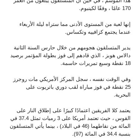
هذا الموسم ، في حين أن المتسلقون يبلغون من العمر
170 عامًا ، وفقًا لكينبوم.
إنها لعبة من المستوى الأدنى مما ستراه ليلة الأربعاء
عندما يجتمع كزافييه وتكساس.
يدير المتسلقون هجومهم من خلال حارس السنة الثانية
دالاس هوبز ، الذي قادهم إلى فوز بطولة المؤتمر برصيد
18 نقطة وسبع تمريرات حاسمة.
وفي الوقت نفسه ، سجل المركز الأمريكي مات روجرز
25 نقطة في فوز مباراة لقب دوري باتريوت على
البحرية.
يعتمد كلا الفريقين اعتمادًا كبيرًا على إطلاق النار على
القوس ، حيث تعتمد أمريكا على 3 رميات تمثل 37.4 في
المائة من نقاطهما (46 في البلاد) ، بينما يأتي المتسلقون
بنسبة 34.4 في المائة (97).