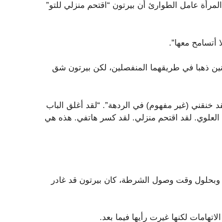
لتي تم إصدارها إلى The Enquirer، أخبرت المرأة عامل الطوارئ أن بيرتون “اقتحم منزلي للتو”
ا أتسامح معها”.
ثنين ذهبا في طريقهما المنفصلين، لكن بيرتون شق
 خنقني (غير مفهوم) في الردهة”. “لقد أغلق الباب
العلوي. لقد اقتحم منزلي. لقد كسر هاتفي. هذه هي
 وبحلول وقت وصول الشرطة، كان بيرتون قد غادر
اتهامات لكنها غيرت رأيها فيما بعد.