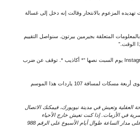
هديده المزعوم بالانتحار وقالت إنه دخل إلى غسالة
فة The Enquirer: “نحن على علم بالمعلومات المتعلقة بجيرمين بيرتون. سنواصل التقييم
ا الوقت.”
أفاد المنفذ أن بيرتون نشر رسالة مشفرة على قصته على Instagram يوم السبت نصها “* أكاذيب *. توقف عن ضرب
لم يكن لدى بيرتون، وهو اختيار من الجولة الثالثة من ألاباما، سوى أربعة مسكات لمسافة 107 ياردات هذا الموسم
صحة العقلية وتعيش في مدينة نيويورك، فيمكنك الاتصال
ت مجانية وسرية في الأزمات. إذا كنت تعيش خارج الأحياء
الخمسة، يمكنك الاتصال بالخط الساخن الوطني لمنع الانتحار على مدار الساعة طوال أيام الأسبوع على الرقم 988