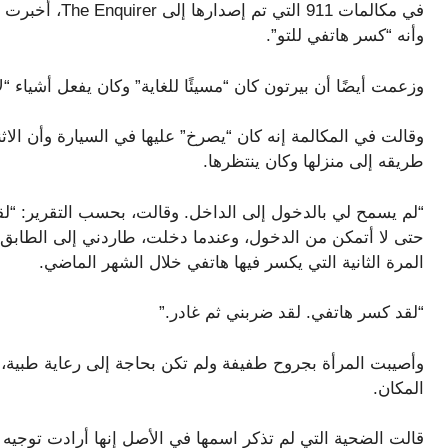
في مكالمات 911 ا
وأنه “كسر هاتفي للتو”.
وزعمت أيضًا أن بيرتون كان “مسيئًا للغاية” وكان يفعل أشياء “ل
وقالت في المكالمة إنه كان “يصرخ” عليها في السيارة وأن الا
طريقه إلى منزلها وكان ينتظرها.
“لم يسمح لي بالدخول إلى الداخل. وقالت، بحسب التقرير: “لقد
حتى لا أتمكن من الدخول، وعندما دخلت، طاردني إلى الطابق 
المرة الثانية التي يكسر فيها هاتفي خلال الشهر الماضي.
“لقد كسر هاتفي. لقد ضربني ثم غادر.”
وأصيبت المرأة بجروح طفيفة ولم تكن بحاجة إلى رعاية طبية،
المكان.
قالت الضحية التي لم تذكر اسمها في الأصل إنها أرادت توجيه ال