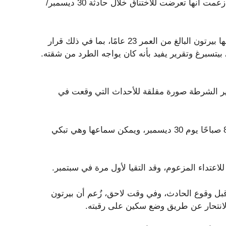
ذكرت صحيفة سينسيناتي إنكويرر يوم الأربعاء أن المرأة، التي زعمت أنها تعرضت للاختناق خلال حادثة 30 ديسمبر/
يأتي ذلك وسط العديد من المشكلات خارج الملعب التي يواجهها بيرتون البالغ من العمر 23 عامًا، بما في ذلك قرار
م في بيتسبرغ وتقرير يفيد بأنه كان يواجه الطرد من شقته.
ارير الشرطة صورة مقلقة للأحداث التي وقعت في
وفقًا لـ Enquirer، اتصلت المرأة برقم 911 حوالي الساعة 8:45 صباحًا يوم 30 ديسمبر، ويمكن سماعها وهي تبكي
اعتداء المزعوم، وقد التقيا لأول مرة في سبتمبر.
قبل وقوع الحادث، وفي وقت لاحق، زُعم أن بيرتون
الانتحار عن طريق وضع سكين على رقبته.