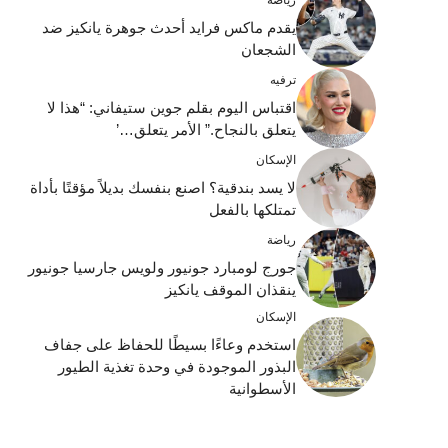
يقدم ماكس فرايد أحدث جوهرة يانكيز ضد
الشجعان
ترفيه
اقتباس اليوم بقلم جوين ستيفاني: “هذا لا
يتعلق بالنجاح.” الأمر يتعلق…’
الإسكان
لا يسد بندقية؟ اصنع بنفسك بديلاً مؤقتًا بأداة
تمتلكها بالفعل
رياضة
جورج لومبارد جونيور ولويس جارسيا جونيور
ينقذان الموقف يانكيز
الإسكان
استخدم وعاءًا بسيطًا للحفاظ على جفاف
البذور الموجودة في وحدة تغذية الطيور
الأسطوانية