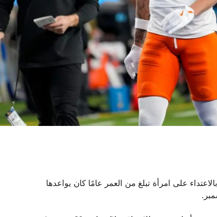
تهام جيرمين بيرتون، المتلقي الصاعد في فريق Bengals، بالاعتداء على امرأة تبلغ من العمر عامًا كان يواعدها
مبر.