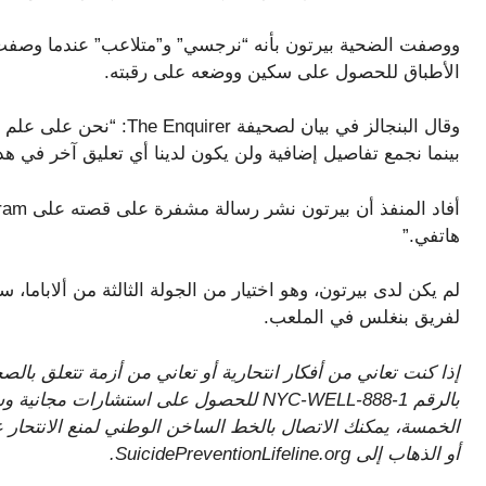
ووصفت الضحية بيرتون بأنه “نرجسي” و”متلاعب” عندما وصفت ت
الأطباق للحصول على سكين ووضعه على رقبته.
وقال البنجالز في بيان لصحي
بينما نجمع تفاصيل إضافية ولن يكون لدينا أي تعليق آخر في هذ
هاتفي.”
لفريق بنغلس في الملعب.
إذا كنت تعاني من أفكار انتحارية أو تعاني من أزمة تتعلق بال
بالرقم 1-888-NYC-WELL للحصول على استشارا
أو الذهاب إلى SuicidePreventionLifeline.org.