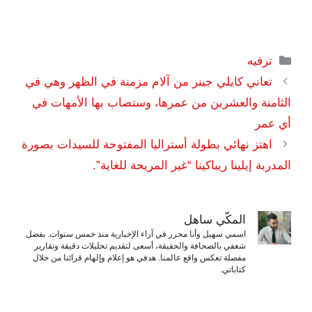
التصنيفات
ترفيه
تعاني كايلي جينر من آلام مزمنة في الظهر وهي في
الثامنة والعشرين من عمرها، وستصاب بها الأمهات في
أي عمر
اهتز نهائي بطولة أستراليا المفتوحة للسيدات بصورة
المدربة إيلينا ريباكينا “غير المريحة للغاية”.
المكّي ساهل
اسمي سهيل وأنا محرر في آراء الإخبارية منذ خمس سنوات. بفضل
شغفي بالصحافة والحقيقة، أسعى لتقديم تحليلات دقيقة وتقارير
مفصلة تعكس واقع عالمنا. هدفي هو إعلام وإلهام قرائنا من خلال
كتاباتي.