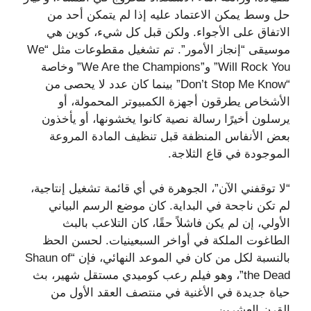
حل وسط يمكن الاعتماد عليه إذا لم يتمكن أحد من
الاتفاق على الأجواء. ولكن قبل كل شيء، كوين هي
موسيقى “إنجاز الأمور”. تم تشغيل مقطوعات مثل “We
Will Rock You” و”We Are the Champions” وخاصة
“Don’t Stop Me Know” بينما كان عدد لا يحصى من
الأشخاص يطرقون أجهزة الكمبيوتر المحمولة، أو
يرسلون أخيرًا رسالة نصية كانوا يخشونها، أو يأخذون
بعض الأنفاس المنظفة قبل تنظيف المادة المروعة
الموجودة في قاع الثلاجة.
“لا توقفني الآن”، الجوهرة في أي قائمة تشغيل إنتاجية،
لم تكن ناجحة في البداية. كان موضع الرسم البياني
الأولي، إن لم يكن فاشلاً حقًا، كان التلاعب بالبث
الطاغوت الملكة في أواخر السبعينيات. لحسن الحظ
بالنسبة لكل من كان في الموعد النهائي، فإن “Shaun of
the Dead”، وهو فيلم رعب كوميدي مستقل شهير، بث
حياة جديدة في الأغنية في منتصف العقد الأول من
القرن العشرين.