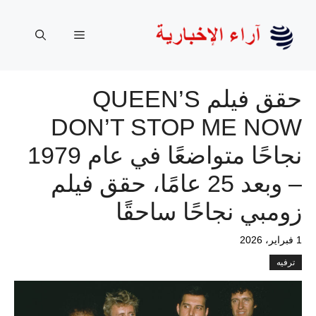
نتقل
لى
القائمة
لمحتوى
حقق فيلم QUEEN’S
DON’T STOP ME NOW
نجاحًا متواضعًا في عام 1979
– وبعد 25 عامًا، حقق فيلم
زومبي نجاحًا ساحقًا
1 فبراير، 2026
ترفيه