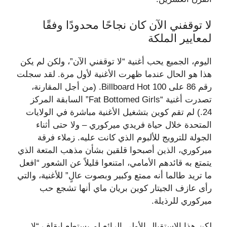
لا توقفني الآن كان نجاحًا محدودًا وفقًا
لمعايير الملكة
اليوم، الجميع يحب أغنية “لا توقفني الآن”، ولكن لم يكن
هذا هو الحال عندما ظهرت الأغنية لأول مرة. لقد سجلت
رقم 86 على Billboard Hot 100. (من أجل المقارنة،
تصدرت أغنية “Fat Bottomed Girls” السابقة المركز
24.) لم تقم كوين بتشغيل الأغنية مباشرة في الولايات
المتحدة خلال حياة فريدي ميركوري – ولا حتى أثناء
الجولة للترويج للألبوم الذي كانت عليه. زملاء فرقة
ميركوري، الذين أصبحوا قلقين بشأن مذهب المتعة الذي
يتمتع به قائدهم الأمامي، امتنعوا قليلاً عن الشعور “افعل
ما تريد طالما أنه ممتع وكبير وبصوت عالٍ” للأغنية، والتي
رأى عازف الجيتار كوين بريان ماي أنها تشجع حب
ميركوري للرذيلة.
لكن هذا الاستقبال الأولي الرائع لم يستطع إيقاف “لا