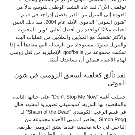
توقفني الآن”. لقد عاد النشيد الوطني للتوسع بدلاً من
العودة إلى المنزل من القبر بفضل إدراجه في فيلم
“شون الموتى” الدموي الأبله عام 2004. منذ ذلك الحين،
احتلت مكانًا كواحدة من أفضل أغاني كوين المحبوبة
والأكثر تشغيلًا، مع الملايين والملايين من عمليات البث
والتنزيل سنويًا، مستوحاة من الرسالة التي مفادها أنه إذا
تمكنت مجموعة من goofballs الإنجليزية من قتل زومبي
لهذه الأغنية، فيمكن أن تساعدك أيضًا.
لقد تألق كخلفية لسحق الزومبي في شون
الموتى
حصلت أغنية “Don’t Stop Me Now” على حياتها الثانية،
والمقصود بها التورية، كموسيقى تصويرية لمشهد قتال
في فيلم الرعب الكوميدي “Shaun of the Dead” لـ
Simon Pegg. يحاصر الموتى الأحياء مجموعة من
الناجين في حانة محصنة عندما يشق الزومبي طريقه.
يتم تشغيل صندوق الموسيقى في الحانة المجهزة