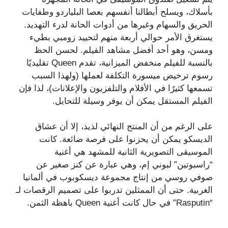
بأسلاك، ويسلح أبطالنا أنفسهم بعصا البلياردو وطفايات
الحريق والسهام وغيرها من أدوات الحانة لدرء التهديد.
يستغرق الأمر حوالي أربعة منهم لتحييد زومبي بطيء
ومسن، وهو أحد أفضل مشاهد الفيلم. لحسن الحظ
بالنسبة للفيلم منخفض الميزانية، تقدم Queen تقليديًا
رسوم ترخيص ميسورة التكلفة لعملها (ولهذا السبب
تسمعها كثيرًا في الأفلام والتلفزيون والإعلانات)، لذا فإن
الفيلم المستقل يمكن أن يوفر وسيلة للتحايل.
على الرغم من أن المنتج النهائي لذيذ، إلا أن عشاق
الديسكو يمكن أن يحزنوا على فرصة ضائعة. كانت
الموسيقى التصويرية الثانية للمشهد هي أغنية
“راسبوتين” لبوني إم، وهي عبارة عن كنز صغير عن
صوفي روسي من إنتاج مجموعة ديسكوبوب في ألمانيا
الغربية. حتى أن الممثلين تدربوا على تصميم الرقصات لـ
“Rasputin” في حال كانت أغنية Queen باهظة الثمن.