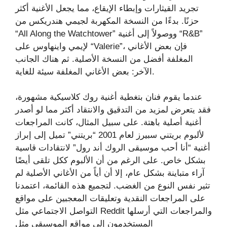
تجريد القيثارات وإبطاء الإيقاع، مما يجعل الأغنية أكثر
حزنًا. بدءًا من النسخة المكهربة لجيمي هندريكس من
“All Along the Watchtower” ووصولاً إلى أغنية “R&B”
لإيمي واينهاوس على “Valerie”، فإن بعض الأغاني
المغلفة أفضل من النسخة الأصلية. ثم هناك الجانب
الآخر: بعض الأغاني المغلفة سيئة للغاية.
عندما يقوم فنان بتغطية أغنية روك كلاسيكية مشهورة،
فقد يتعرض لمزيد من التدقيق والانتقاد أكثر مما لو أصدر
أغنية أصلية باهتة. على سبيل المثال، كانت المراجعات
لألبوم بريتني سبيرز لعام 2001 “بريتني” تميل إلى إبراز
أغنية “أنا أحب موسيقى الروك أند رول” لانتقادات قاسية
بشكل خاص. على الرغم من أن الألبوم ككل تلقى أيضًا
آراء متباينة بشكل عام، إلا أن أياً من الأغاني الأصلية لم
تثير نفس النوع من الغضب. لتجميع هذه القائمة، اعتمدنا
على المراجعات النقدية وتعليقات المعجبين على مواقع
التواصل الاجتماعي مثل Reddit والمراجعات التي أرسلها
المستخدمون إلى مواقع الموسيقى مثل