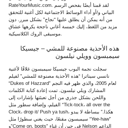
RateYourMusic.com. لقد قمنا أيضًا بفحص الرسم
البياني و/أو أداء الوسائط الاجتماعية لكل أغنية للتحقق
من أنه يمكن أن يطلق عليها “نجاح” بشكل مبرر. دون
مزيد من اللغط، إليك خمسة أغاني ناجحة يكرهها عشاق
موسيقى الروك الكلاسيكية.
هذه الأحذية مصنوعة للمشي – جيسيكا
سيمبسون وويلي نيلسون
سجلت نجمة البوب ​​جيسيكا سيمبسون غلافًا لأغنية
نانسي سيناترا “هذه الأحذية مصنوعة للمشي” لفيلم
“Dukes of Hazzard” لعام 2005، والذي ظهر فيه النجم
المشارك ويلي نيلسون. تمت إعادة كتابة الكلمات
واللحن بشكل جذري من أجل تعبئتها بإشارات إلى
الفيلم، وإضافة سطور مثل “Tick-tock، all over the
Clock، drop it/ Push ya tush، هكذا.” ببساطة لا يبدو
سيمبسون مقنعًا، حيث يغني سطورًا مثل “Yee-haw”
و”Come on, boots” في حين أن غناء Nelson الداعم