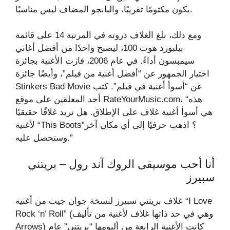
يكون مكتومًا تقريبًا، والبانجو المضاف ليس مناسبًا.
ومع ذلك، بلغ الغلاف ذروته في المرتبة 14 على قائمة
بيلبورد هوت 100، ليصبح واحدًا من أفضل أغاني
سيمبسون أداءً. في عام 2006، فازت الأغنية بجائزة
اختيار الجمهور عن “أفضل أغنية من فيلم”، وأيضًا جائزة
Stinkers Bad Movie عن “أسوأ أغنية في فيلم”. كتب
أحد المعلقين على موقع RateYourMusic.com، “هذه
هي أسوأ أغنية غلاف على الإطلاق. هل تريد غلافًا حقيقيًا
لأغنية “This Boots”؟ اذهب حرفيًا إلى أي مكان آخر
وستحصل عليه.”
أنا أحب موسيقى الروك آند رول – بريتني
سبيرز
غلاف بريتني سبيرز لنسخة جوان جيت من أغنية “I Love
Rock ‘n’ Roll” (وهي في حد ذاتها غلاف لأغنية من تأليف
Arrows) كانت الأغنية الرابعة من ألبومها “بريتني” عام