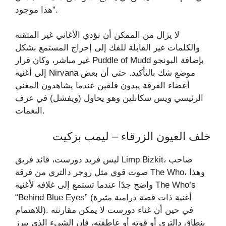
هذا موجود”.
لا يزال من الممكن أن تؤدي الأغاني غير المتقنة
والكلمات غير القابلة للفك إلى إحراج المستمع بشكل
غير مباشر، وكان قرار Puddle of Mudd بإضافة البونجو
إلى أغنية Nirvana موضع شك بالتأكيد. حتى أن بعض
أعضاء الفرقة يبدون قلقين عندما يشاهدون المغني
الرئيسي ويس سكانلين وهو يحاول (ويفشل) في عزف
النغمات.
خلف العيون الزرقاء – ليمب بزكيت
ليس فريد دورست، قائد فريق Limp Bizkit، صاحب
صوت قوي مثل روجر دالتري من فرقة The Who، وهذا
واضح جدًا عندما تستمع إلى غلافه لأغنية The Who’s
“Behind Blue Eyes” (أغنية ذات قصة درامية مثيرة
للاهتمام). في حين أن غناء دورست لا يمكن مقارنته
بنطاق دالتري أو قوته أو عاطفته، فإن الشيء الذي يبرز