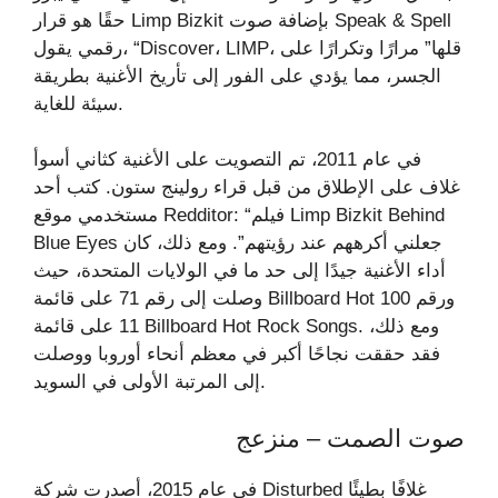
حقًا هو قرار Limp Bizkit بإضافة صوت Speak & Spell
رقمي يقول، “Discover، LIMP، قلها” مرارًا وتكرارًا على
الجسر، مما يؤدي على الفور إلى تأريخ الأغنية بطريقة
سيئة للغاية.
في عام 2011، تم التصويت على الأغنية كثاني أسوأ
غلاف على الإطلاق من قبل قراء رولينج ستون. كتب أحد
مستخدمي موقع Redditor: “فيلم Limp Bizkit Behind
Blue Eyes جعلني أكرههم عند رؤيتهم”. ومع ذلك، كان
أداء الأغنية جيدًا إلى حد ما في الولايات المتحدة، حيث
وصلت إلى رقم 71 على قائمة Billboard Hot 100 ورقم
11 على قائمة Billboard Hot Rock Songs. ومع ذلك،
فقد حققت نجاحًا أكبر في معظم أنحاء أوروبا ووصلت
إلى المرتبة الأولى في السويد.
صوت الصمت – منزعج
في عام 2015، أصدرت شركة Disturbed غلافًا بطيئًا