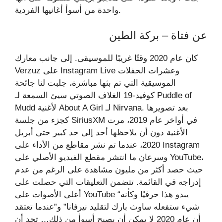
واحدة من أسوأ أغانيها الفردية.
عن فتاة – بركة الطين
كان عام 2020 وقتًا غريبًا للموسيقى. إلى جانب معارك
Verzuz على Instagram Live وعشرات الحفلات
الموسيقية التي تم بثها مباشرة، جلبت لنا جائحة
كوفيد-19 الغلاف الصوتي سيئ السمعة لـ Puddle of
Mudd لأغنية About A Girl لـ Nirvana. بعد تصويرها
كجزء من جلسة SiriusXM في أواخر عام 2019، مرت
الأغنية دون أن يلاحظها أحد إلى حد كبير حتى أبريل
2020، عندما تم نشر مقاطع من الأداء على Instagram
وسرعان ما انتشر مقطع الفيديو الأصلي على YouTube،
حيث حصد أكثر من مليون مشاهدة على الرغم من عدم
إدراجه في القائمة. تتضمن التعليقات التي حصلت على
أعلى الأصوات على YouTube “يبدو هذا حرفيًا وكأنه
شيء ستفعله ساوث بارك لتقليد نيرفانا” و”عندما تعتقد
أن عام 2020 لا يمكن أن يصبح أسوأ من ذلك… تجد أن