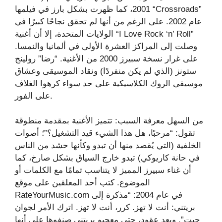
2001، كما ظهرت بشكل بارز في فيلمها “Crossroads”
عام 2002. على الرغم من أنها لم تحقق نجاحًا كبيرًا في
الولايات المتحدة، إلا أن أغنية “I Love Rock ‘n’ Roll”
وصلت إلى المراكز العشرة الأولى في ألمانيا والنمسا.
على غرار نسخة سبيرز 2000 من الأغنية. “رضا” رولينج
ستونز (الذي لم يكن منفردًا) ونقاد الموسيقى وعشاق
موسيقى الروك الكلاسيكية على حد سواء كرهوا الغلاف
على الفور.
من السهل معرفة السبب: تتميز الأغنية بمقدمة منطوقة
تقول: “مرحبًا، هل هذا الشيء قيد التشغيل؟”؛ أصوات
الخلفية (التي يُقصد منها أن تبدو وكأنها حشد من الناس
في حانة كاريوكي) تبدو خارج السياق بشكل صارخ، كما
أن غناء سبيرز المميز لا يتناسب تمامًا مع الكلمات أو
الموضوع. كتب أحد المعلقين على موقع
RateYourMusic.com في عام 2004: “مذكرة إلى
بريتني: أنت لا تهز. كرر، أنت لا تهز. اترك الأمر لجوان
جيت”. وبعد عقود، حتى معجبو بريتني صنفوها على أنها