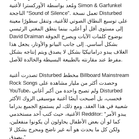
ومُعد بواسطة الأوركسترا لأغنية Simon & Garfunkel
الناجحة “Sound of Silence”. تعمل نسخة Disturbed
على توسيع النطاق الصوتي للأغنية، وتنقل سطورًا معينة
إلى مستوى أقل أو أعلى، بينما ينطق المغني الرئيسي
David Draiman بوضوح كلمات الآيات ويصرخ الجوقة
بشكل أساسي. إلى جانب البيانو والأوتار، يجعل هذا
الغلاف يبدو دراماتيكيًا بشكل لا يصدق ويتم إنتاجه بشكل
مفرط عند مقارنته بالطبيعة البسيطة والخالدة للأصل.
تصدرت أغنية Disturbed مخطط Billboard Mainstream
Rock Songs وحصدت أكثر من مليار مشاهدة على
YouTube، ولم تصبح واحدة من أكبر أغاني Disturbed
فحسب، بل أصبحت أيضًا أغنية موسيقى الروك الأكثر
شعبية في هذا العقد. ومع ذلك، لم يستمتع الجميع بدراما
الأغنية، حيث كتب أحد مستخدمي Redditor: “يبدو الأمر
كما لو أن بعض الأطفال يحاولون أن يكونوا منفعلين،
ولكن كل ما يحدث هو أنه غير ناضج ومحرج بشكل لا
يصدق.”