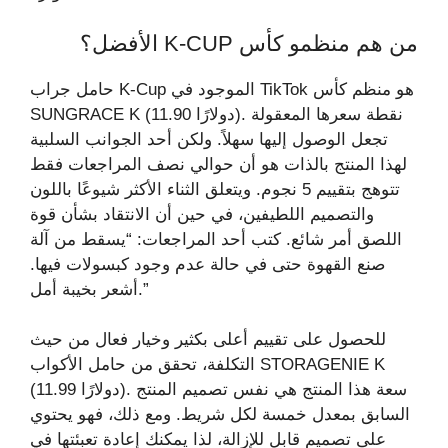
من هم منظمو كأس K-CUP الأفضل؟
حامل جراب K-Cup الموجود في TikTok هو منظم كأس
SUNGRACE K (11.90 دولارًا). نقطة سعرها المعقولة
تجعل الوصول إليها سهلاً. ولكن أحد الجوانب السلبية
لهذا المنتج بالذات هو أن حوالي نصف المراجعات فقط
تتوهج بتقييم 5 نجوم. ويتعلق الثناء الأكثر شيوعًا باللون
والتصميم اللطيفين، في حين أن الانتقاد بشأن قوة
اللصق أمر شائع. كتب أحد المراجعات: “يسقط من آلة
صنع القهوة حتى في حالة عدم وجود كبسولات فيها.
أشعر بخيبة أمل.”
للحصول على تقييم أعلى بكثير وخيار فعال من حيث
التكلفة، تحقق من حامل الأكواب STORAGENIE K
(11.99 دولارًا). سعة هذا المنتج هي نفس تصميم المنتج
السابق بمعدل خمسة لكل شريط. ومع ذلك، فهو يحتوي
على تصميم قابل للإزالة، لذا يمكنك إعادة تعبئتها في