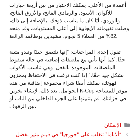
أعمدة من الأعلى. يمكنك الاختيار من بين أربعة خيارات
للألوان: الأسود، والرمادي الفاتح، والأزرق الفاتح،
والوردي، أيًا كان ما يناسب ذوقك. بالإضافة إلى ذلك،
وصلت تقييماته الإيجابية إلى أعلى المستويات، وقد منحه
82% من العملاء 5 نجوم، مشيدين بوظائفه الرائعة.
تقول إحدى المراجعات: “إنها تلتصق جيدًا وتبدو متينة
حقًا. كما أنها تأتي مع ملصقات إضافية في حالة سقوط
الملصقات الموجودة بالفعل. وهي تناسب الأكواب
بشكل جيد حقًا.” إذا كنت ترغب في الاحتفاظ بمخزون
قهوتك، يمكنك أيضًا شراء مجموعة إضافية من هذه
الحوامل. بعد ذلك، لإنشاء تخزين K-Cup موفر للمساحة
في خزانتك، قم بتثبيتها على الجزء الداخلي من الباب أو
بين الرفوف.
التصنيفات
الإسكان
“ألاباما” تتغلب على “جورجيا” في فيلم مثير بفضل