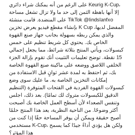
على الرغم من أنه يمكنك شراء دائري Keurig K-Cup،
إلا أنها باهظة الثمن إلى حد ما ولا تزال تشغل مساحة
على المنضدة. قامت منشئة TikTok @lindslanfxo
بإنشاء مقطع فيديو يعرض تخزين K Cup المفضل لديها،
والذي يمكن ربطه بسهولة بجانب جهاز صنع القهوة
الخاص بك. يحتوي كل شريط تنظيم على خمس
كبسولات، ويأتي المنتج بثلاثة شرائط، مما يجعل إجمالي
15 نقطة. توضح تعليمات التثبيت أنك تقوم بإزالة الجزء
الخلفي اللاصق ووضعه على ماكينة صنع القهوة الخاصة
بك، ثم احتفظ به لمدة عشر ثوانٍ قبل الاستفادة من
إمكانات التخزين الخاصة به. ما عليك سوى وضع
كبسولات القهوة الفردية في الفتحات المتوفرة (التنظيم
الدقيق للكبسولات متروك لك تمامًا). بعد ذلك، اجلس
وتنفس الصعداء لأن أسطح العمل الخاصة بك أصبحت
أكثر وضوحًا. من الناحية النظرية، يعد هذا المنتج حلمًا
أصبح حقيقة ويمكن أن يوفر المساحة حقًا إذا كنت من
مستخدمي K-Cup، ولكن هل يؤدي أداءً جيدًا كما يسمح
هذا المؤثر؟