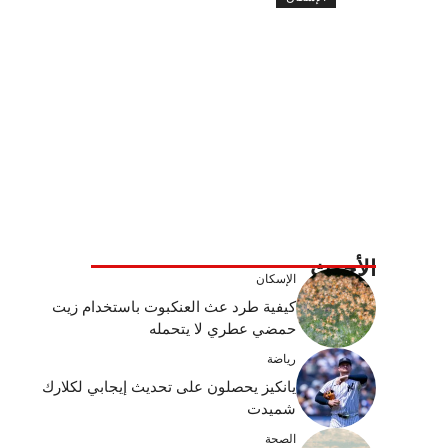
الأحدث
الإسكان
كيفية طرد عث العنكبوت باستخدام زيت
حمضي عطري لا يتحمله
رياضة
يانكيز يحصلون على تحديث إيجابي لكلارك
شميدت
الصحة