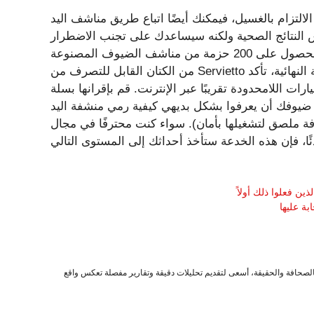
التزام بالغسيل، فيمكنك أيضًا اتباع طريق مناشف اليد
النتائج الصحية ولكنه سيساعدك على تجنب الاضطرار
إلى التحقق باستمرار من عدد مناشف اليد المتوفرة. يمكنك الحصول على 200 حزمة من مناشف الضيوف المصنوعة
من الكتان القابل للتصرف من Servietto على أمازون مقابل 34 دولارًا تقريبًا. للحصول على اللمسة النهائية، تأكد
ات اللامحدودة تقريبًا عبر الإنترنت. قم بإقرانها بسلة
وفك أن يعرفوا بشكل بديهي كيفية رمي منشفة اليد
فة ملصق لتشغيلها بأمان). سواء كنت محترفًا في مجال
بة عليها
صحافة والحقيقة، أسعى لتقديم تحليلات دقيقة وتقارير مفصلة تعكس واقع