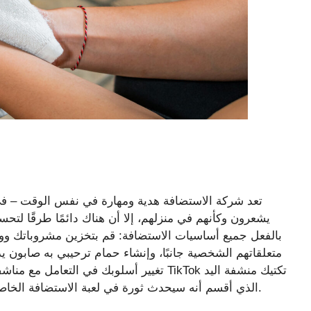
تعد شركة الاستضافة هدية ومهارة في نفس الوقت – في 
يشعرون وكأنهم في منزلهم، إلا أن هناك دائمًا طرقًا لت
بالفعل جميع أساسيات الاستضافة: قم بتخزين مشروباتك و
متعلقاتهم الشخصية جانبًا، وإنشاء حمام ترحيبي به صابون يد
تغيير أسلوبك في التعامل مع مناشف الحمام 
الذي أقسم أنه سيحدث ثورة في لعبة الاستضافة الخاصة بك ويجعل حمامك أكثر ملاءمة للضيوف في العطلات.