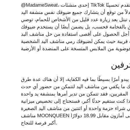
@MadameSweat، إحدى منشئات TikTok التي يخصص محتواها “لنصائح حول نظافة المنزل والجسم”، تقدم تحسينًا
دلاً من توقع أن يتشارك جميع ضيوفك نفس منشفة اليد
د زيارة عدد قليل من الأشخاص للحمام، توصي Madame Sweat بوضع صينية تحتوي
راق بالفخامة فحسب، بل يضمن أيضًا أن يستخدم ضيوفك
من أجل الحصول على أقصى استفادة من حل مناشف اليد
سلة قريبة حيث يمكن لضيوفك رمي مناشف اليد الشخصية
رفين
 أمرًا بسيطًا بما فيه الكفاية، إلا أن هناك عدة طرق
 لديك ما يكفي من مناشف اليد لتتمكن من حضور أي حدث
المقربين، فقد تتمكن من تدبر أمرها بمنشفة يد واحدة
 كنت ستقيم حدثًا أكبر، فستحتاج إلى تخصيص ميزانية
 حزمة واحدة أو اثنتين من مناشف اليد الصغيرة (مثل مجموعة
مناشف MOONQUEEN فائقة النعومة الفاخرة المكونة من 24 قطعة على أمازون مقابل 18.99 دولارًا) للحصول على
أكبر فرصة للنجاح.