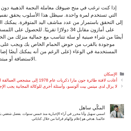
إذا كنت ترغب في منح ضيوفك معاملة النجمة الذهبية دون ال
التي تستخدم لمرة واحدة. سيظل هذا الأسلوب يحقق نفس 
أيضًا من شراء صينية أو سلة تتناسب مع جمالية منزلك من الخيار
موجودة بالقرب من حوض الحمام الخاص بك ويجب على ضي
المستخدمة في الوعاء (على الرغم من أنه يمكنك أيضًا إضا
الاستضافة أو مبتدئًا، فإن هذه الخدعة ستأخذ أحداثك إلى المستوى التالي.
التصنيفات
الإسكان
أعادت لافتة طائرة جون مارا ذكريات عام 1978 إلى مشجعي العمالقة الذين فعلوا ذلك أولاً
لا يزال لدى ميتس بيت ألونسو، وأسئلة أخرى للوكالة المجانية يجب الإجا
المكّي ساهل
اسمي سهيل وأنا محرر في آراء الإخبارية منذ خمس سنوات. بفضل شغفي بال
عالمنا. هدفي هو إعلام وإلهام قرائنا من خلال كتاباتي.