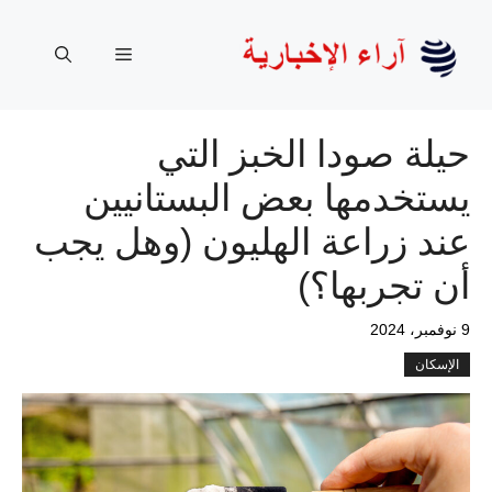
نتقل
لى
القائمة
لمحتوى
حيلة صودا الخبز التي
يستخدمها بعض البستانيين
عند زراعة الهليون (وهل يجب
أن تجربها؟)
9 نوفمبر، 2024
الإسكان