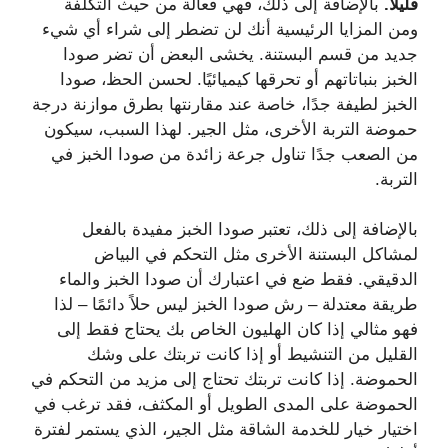
قليلاً.
بالإضافة إلى ذلك، فهي فعالة من حيث التكلفة
ومن المزايا الرئيسية أنك لن تضطر إلى شراء أي شيء
جديد من قسم البستنة. يخشى البعض أن تضر صودا
الخبز بنباتاتهم أو تحرقها كيميائيًا. لحسن الحظ، صودا
الخبز لطيفة جدًا، خاصة عند مقارنتها بطرق موازنة درجة
حموضة التربة الأخرى، مثل الجير. لهذا السبب، سيكون
من الصعب جدًا تناول جرعة زائدة من صودا الخبز في
التربة.
بالإضافة إلى ذلك، تعتبر صودا الخبز مفيدة بالفعل
لمشاكل البستنة الأخرى مثل التحكم في البياض
الدقيقي. فقط ضع في اعتبارك أن صودا الخبز والماء
طريقة معتدلة – رش صودا الخبز ليس حلاً دائمًا – لذا
فهو مثالي إذا كان الهليون الخاص بك يحتاج فقط إلى
القليل من التنشيط أو إذا كانت تربتك على وشك
الحموضة. إذا كانت تربتك تحتاج إلى مزيد من التحكم في
الحموضة على المدى الطويل أو المكثف، فقد ترغب في
اختيار خيار للخدمة الشاقة مثل الجير، الذي يستمر لفترة