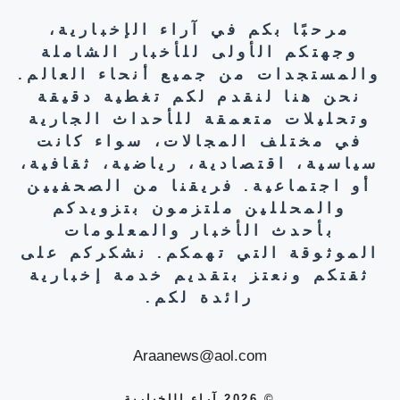
مرحبًا بكم في آراء الإخبارية،
وجهتكم الأولى للأخبار الشاملة
والمستجدات من جميع أنحاء العالم.
نحن هنا لنقدم لكم تغطية دقيقة
وتحليلات متعمقة للأحداث الجارية
في مختلف المجالات، سواء كانت
سياسية، اقتصادية، رياضية، ثقافية،
أو اجتماعية. فريقنا من الصحفيين
والمحللين ملتزمون بتزويدكم
بأحدث الأخبار والمعلومات
الموثوقة التي تهمكم. نشكركم على
ثقتكم ونعتز بتقديم خدمة إخبارية
رائدة لكم.
Araanews@aol.com
© 2026 آراء الإخبارية