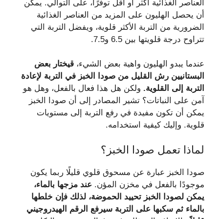
العناصر الغذائية أكثر أو أقل توفرًا، على التوالي. يمكن
أن يحصل الهليون على المزيد من العناصر الغذائية
الضرورية من التربة الأكثر قلوية، ويفضل التربة التي
تتراوح درجة قلويتها بين 6.5 و7.5.
عندما يبدو الهليون واهية بعض الشيء،
ق
يختار بعض
البستانيين رش القليل من صودا الخبز في التربة لإعادة
التربة إلى القلوية
.
ولكن هل هذا فعال بالفعل، وهل هو
آمن على النباتات؟ تشير المصادر إلى أن صودا الخبز
يمكن أن تكون مفيدة في رفع التربة إلى مستويات
قلوية. وإليك كيفية استخدامه.
لماذا تعمل صودا الخبز؟
صودا الخبز عبارة عن مسحوق قلوي قليلًا ربما يكون
موجودًا بالفعل في مخزن المؤن.
عند مزجها بالماء،
يمكن لصودا الخبز تحييد الحموضة، لذلك فإن خلطها
بالماء ثم سكبها على التربة سيرفع الرقم الهيدروجيني