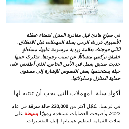
ف
ي صباحٍ هادئ قبل مغادرة المنزل لقضاء عطلة
الأسبوع، قررتُ الرمي بسلة المهملات قبل الانطلاق.
لكنّي فوجئتُ بعلامة وردية مرسومة عليها، مساءلةٍ
خفيفةٍ تركتني متسائلًا عن سبب وجودها. تذكرتُ حينها
حديث صديق يعمل في الأمن الخاص، الذي أطلعني على
حيلة يستخدمها بعض اللصوص للإشارة إلى مستوى
حماية المنازل ومدلولاتها.
أكواد سلة المهملات التي يجب أن تنتبه لها
في فرنسا، سُجّل أكثر من
220,000 حالة سرقة
في عام
2023، وأصبحت العصابات تستخدم
رموزًا
بسيطة
على
سلات القمامة لتنظيم عملياتها. إليك التفسيرات: