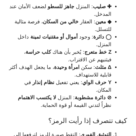
✚ صليب
: المنزل
جاهز للسطو
لضعف الأمان عند
المدخل.
◆ معين
: العقار
خالي من السكان
، فرصة مثالية
للتسلل.
◯ دائرة
: وجود
أموال أو مقتنيات ثمينة
داخل
المنزل.
Z خط متعرج
: يُخبر بأن هناك
كلب حراسة
،
فيثنيهم عن الاقتراب.
Δ مثلث
: سكن
امرأة وحيدة
، ما يجعل الهدف أكثر
قابلية للاستهداف.
Y حرف الواي
: يعني تفعيل
نظام إنذار
في
المكان.
⊘ دائرة مشطوبة
: المنزل
لا يكتسب الاهتمام
نظراً لتدني القيمة أو قوة الحماية.
كيف تتصرف إذا رأيت الرمز؟
التوثيق الفوري
: التقط صورة للرمز لترفعها إلى