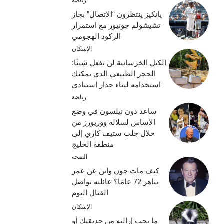
رياضة
يانكيز ينتظرون “الاتصال” بجاز
تشيشولم جونيور مع استمرار
الركود الهجومي
الإسكان
الكتل الخرسانية لن تفعل شيئًا:
الحجر الطبيعي الذي يمكنك
استخدامه لبناء جدار استنادي
رياضة
ساعد دون نيلسون في وضع
الأساس لسلالة ووريورز من
خلال جلب ستيف كاري إلى
منطقة الخليج
الصحة
كيف مات جون واين عن عمر
يناهز 72 عامًا؟ عائلته تواصل
القتال اليوم
الإسكان
ما يجب إزالته من حديقتك أو