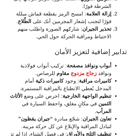
الشرطة فورًا.
إزالة العلامة
: امسح الرمز بقطعة قماش مبللة
فورًا لتجنب إشعار المجرمين أنك على
الطّلاع
.
تحذير الجيران
: شاركهم الصورة واطلب منهم
الاحتياط ومراقبة الحركة حول الحي.
تدابير إضافية لتعزيز الأمان
أبواب ونوافذ مصفحة
: تركيب أبواب فولاذية
ونوافذ
زجاج مزدوج
مقاوم
للرصاص.
كاميرات مراقبة
: وجود
كاميرات ذكية
أمام
المدخل يُعطي الانطباع بالمراقبة المستمرة.
تنظيم الواجهة الخارجية
: احرص على وضع
الأثاث
الثمين
في مكانٍ مغلق، واحفظ السيارة في
المرأب
.
تعاون الجيران
: شجّع مبادرة
“جيران يقظون”
لتبادل المراقبة والإبلاغ عن كل حركة مريبة.
تنظيف الثلج والأوراق
: في فصل الشتاء، إذا لم ترَ