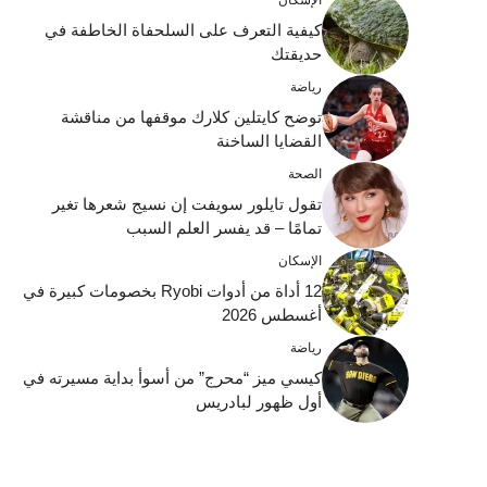
الإسكان
كيفية التعرف على السلحفاة الخاطفة في
حديقتك
رياضة
توضح كايتلين كلارك موقفها من مناقشة
القضايا الساخنة
الصحة
تقول تايلور سويفت إن نسيج شعرها تغير
تمامًا – قد يفسر العلم السبب
الإسكان
12 أداة من أدوات Ryobi بخصومات كبيرة في
أغسطس 2026
رياضة
كيسي ميز “محرج” من أسوأ بداية مسيرته في
أول ظهور لبادريس