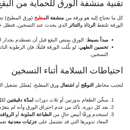
تقنية منشفة الورق للحماية من البقع
كل ما تحتاج إليه هو ورقة من
منشفة ال
مطبخ
(ورق المطبخ) تض
الورقة تلتقط
الرذاذ
و
التناثر
الذي يحدث عند التسخين، فتظل جدر
مبدأ بسيط
: الورق يمتص البقع قبل أن تصطدم بجدار ا
تحسين الطهي
: لو بلَّلت الورقة قليلًا، فإن الرطوبة ال
التسخين.
احتياطات السلامة أثناء التسخين
لتجنب مخاطر
التوهّج
أو
اشتعال
ورق المطبخ، يُفضّل تشغيل ا
سخِّن الطعام بدورتين أو ثلاث دورات
لمدّة دقيقتين
لكل
بعد كل دورة، تأكد من عدم احتراق الورق وأنه لم يتعر
استخدم ورقًا أبيض خالٍ من
الطباعة الملونة
أو
الروافد
المعاد تدويرها التي قد تشتمل على
جزئيات معدنية
تعمل