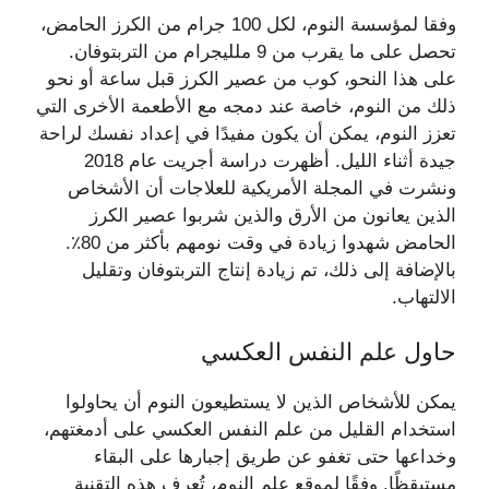
وفقا لمؤسسة النوم، لكل 100 جرام من الكرز الحامض،
تحصل على ما يقرب من 9 ملليجرام من التربتوفان.
على هذا النحو، كوب من عصير الكرز قبل ساعة أو نحو
ذلك من النوم، خاصة عند دمجه مع الأطعمة الأخرى التي
تعزز النوم، يمكن أن يكون مفيدًا في إعداد نفسك لراحة
جيدة أثناء الليل. أظهرت دراسة أجريت عام 2018
ونشرت في المجلة الأمريكية للعلاجات أن الأشخاص
الذين يعانون من الأرق والذين شربوا عصير الكرز
الحامض شهدوا زيادة في وقت نومهم بأكثر من 80٪.
بالإضافة إلى ذلك، تم زيادة إنتاج التربتوفان وتقليل
الالتهاب.
حاول علم النفس العكسي
يمكن للأشخاص الذين لا يستطيعون النوم أن يحاولوا
استخدام القليل من علم النفس العكسي على أدمغتهم،
وخداعها حتى تغفو عن طريق إجبارها على البقاء
مستيقظًا. وفقًا لموقع علم النوم، تُعرف هذه التقنية