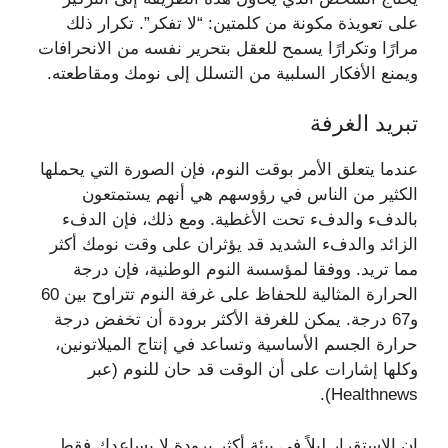
على تعويذة مكونة من كلمتين: “لا تفكر”. تكرار ذلك
مرارًا وتكرارًا يسمح للعقل بتحرير نفسه من الانحرافات
ويمنع الأفكار السلبية من التسلل إلى نومك ومقاطعته.
تبريد الغرفة
عندما يتعلق الأمر بوقت النوم، فإن الصورة التي يحملها
الكثير من الناس في رؤوسهم هي أنهم يستمتعون
بالدفء والدفء تحت الأغطية. ومع ذلك، فإن الدفء
الزائد والدفء الشديد قد يؤثران على وقت نومك أكثر
مما تريد. ووفقا لمؤسسة النوم الوطنية، فإن درجة
الحرارة المثالية للحفاظ على غرفة النوم تتراوح بين 60
و67 درجة. يمكن للغرفة الأكثر برودة أن تخفض درجة
حرارة الجسم الأساسية وتساعد في إنتاج الميلاتونين،
وكلها إشارات على أن الوقت قد حان للنوم (عبر
Healthnews).
إن الاستقرار ليلاً في بيئة أكثر برودة لا يساعدك فقط