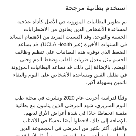
استخدم بطانية مرجحة
تم تطوير البطانيات الموزونة في الأصل كأداة علاجية
لمساعدة الأشخاص الذين يعانون من الاضطرابات
الحسية والتوحد، وقد اكتسبت المزيد من الاهتمام السائد
في السنوات الأخيرة (عبر UCLA Health). قد يساعد
الضغط الذي توفره هذه البطانيات على تنظيم وظائف
الجسم مثل معدل ضربات القلب وضغط الدم وحتى
الهضم. بالإضافة إلى ذلك، قد تساعد البطانيات الموزونة
في تقليل القلق ومساعدة الأشخاص على النوم والبقاء
نائمين بسهولة أكبر.
وفقًا لدراسة أجريت عام 2020 ونشرت في مجلة طب
النوم السريري، شهد المرضى الذين ينامون مع بطانية
مثقلة انخفاضًا حادًا في شدة أعراض الأرق لديهم.
بالإضافة إلى ذلك، لاحظوا أيضًا تحسنًا في الاكتئاب
والقلق، أكثر بكثير من المرضى في المجموعة الذين
ناموا ببطانية أخف. هذه النتيجة مهمة أيضًا، لأنها قد تعني