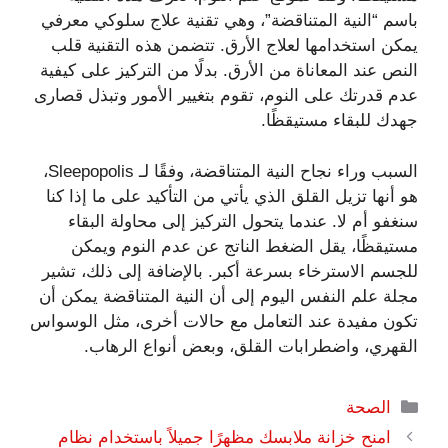
باسم “النية المتناقضة”، وهي تقنية علاج سلوكي معرفي
يمكن استخدامها لعلاج الأرق. تتضمن هذه التقنية قلب
النص عند المعاناة من الأرق. بدلًا من التركيز على كيفية
عدم قدرتك على النوم، تقوم بتغيير الأمور وتبذل قصارى
جهدك للبقاء مستيقظًا.
السبب وراء نجاح النية المتناقضة، وفقًا لـ Sleepopolis،
هو أنها تزيل القلق الذي يأتي من التأكيد على ما إذا كنا
سنغفو أم لا. عندما يتحول التركيز إلى محاولة البقاء
مستيقظًا، يقل الضغط الناتج عن عدم النوم ويمكن
للجسم الاسترخاء بسرعة أكبر. بالإضافة إلى ذلك، تشير
مجلة علم النفس اليوم إلى أن النية المتناقضة يمكن أن
تكون مفيدة عند التعامل مع حالات أخرى، مثل الوسواس
القهري، واضطرابات القلق، وبعض أنواع الرهاب.
التصنيفات
الصحة
امنح خزانة ملابسك مظهرًا جميلاً باستخدام نظام