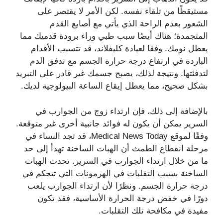
مستيقظًا من تلقاء نفسه. لكن الأمر لا يقتصر على
الشعور بعدم الراحة الذي يأتي مع أصابع القدم
المتجمدة؛ هناك أيضًا سبب طبي وراء برودة قدميك مما
يعطل نومك. وفقا لعيادة كليفلاند، قد تتسبب الأقدام
الباردة في ارتفاع درجة حرارة الجسم مع تدفق الدم
لتدفئتها. ونتيجة لذلك، يصبح جسمك غير قادر على التبريد
بشكل صحيح، مما يعطل إيقاع الساعة البيولوجية لديك.
بالإضافة إلى ذلك، فإن ارتداء زوج من الجوارب في
السرير يمكن أن يكون له فوائد جانبية أخرى غير متوقعة.
وفقًا لموقع Medical News Today، قد تجد النساء في
مرحلة انقطاع الطمث أن الهبات الساخنة تهدأ إلى حد
ما من خلال ارتداء الجوارب في السرير. تحدث الهبات
الساخنة بسبب التقلبات في الهرمونات التي تتحكم في
درجة حرارة الجسم. ونظرًا لأن ارتداء الجوارب يلعب
دورًا في خفض درجة الحرارة الأساسية، فقد تكون
مفيدة في مكافحة تلك التقلبات.