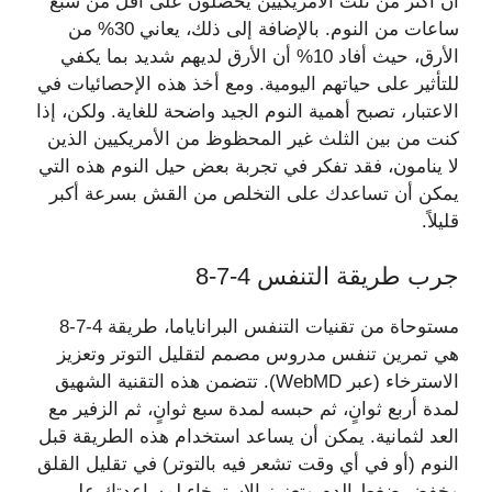
أن أكثر من ثلث الأمريكيين يحصلون على أقل من سبع
ساعات من النوم. بالإضافة إلى ذلك، يعاني 30% من
الأرق، حيث أفاد 10% أن الأرق لديهم شديد بما يكفي
للتأثير على حياتهم اليومية. ومع أخذ هذه الإحصائيات في
الاعتبار، تصبح أهمية النوم الجيد واضحة للغاية. ولكن، إذا
كنت من بين الثلث غير المحظوظ من الأمريكيين الذين
لا ينامون، فقد تفكر في تجربة بعض حيل النوم هذه التي
يمكن أن تساعدك على التخلص من القش بسرعة أكبر
قليلاً.
جرب طريقة التنفس 4-7-8
مستوحاة من تقنيات التنفس البراناياما، طريقة 4-7-8
هي تمرين تنفس مدروس مصمم لتقليل التوتر وتعزيز
الاسترخاء (عبر WebMD). تتضمن هذه التقنية الشهيق
لمدة أربع ثوانٍ، ثم حبسه لمدة سبع ثوانٍ، ثم الزفير مع
العد لثمانية. يمكن أن يساعد استخدام هذه الطريقة قبل
النوم (أو في أي وقت تشعر فيه بالتوتر) في تقليل القلق
وخفض ضغط الدم وتعزيز الاسترخاء لمساعدتك على