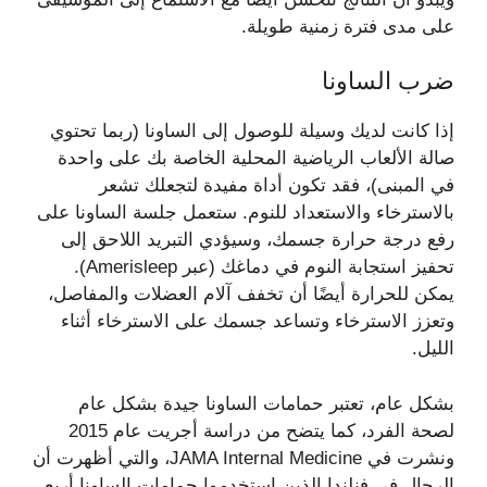
على مدى فترة زمنية طويلة.
ضرب الساونا
إذا كانت لديك وسيلة للوصول إلى الساونا (ربما تحتوي
صالة الألعاب الرياضية المحلية الخاصة بك على واحدة
في المبنى)، فقد تكون أداة مفيدة لتجعلك تشعر
بالاسترخاء والاستعداد للنوم. ستعمل جلسة الساونا على
رفع درجة حرارة جسمك، وسيؤدي التبريد اللاحق إلى
تحفيز استجابة النوم في دماغك (عبر Amerisleep).
يمكن للحرارة أيضًا أن تخفف آلام العضلات والمفاصل،
وتعزز الاسترخاء وتساعد جسمك على الاسترخاء أثناء
الليل.
بشكل عام، تعتبر حمامات الساونا جيدة بشكل عام
لصحة الفرد، كما يتضح من دراسة أجريت عام 2015
ونشرت في JAMA Internal Medicine، والتي أظهرت أن
الرجال في فنلندا الذين استخدموا حمامات الساونا أربع