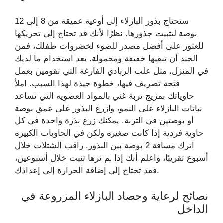
ستحتاج بذور البازلاء إلى أوعية عميقة من 8 إلى 12
بوصة لتثبيت جذورها. نظرًا لأنك قد تحتاج إلى تحريكها
للعثور على أفضل مصدر للضوء لخضروات طفلك، فمن
الجيد أن تبقيها خفيفة ومحمولة. يعد استخدام ما لديك
في المنزل، مثل علب الزبادي الفارغة التي تقومين بعمل
فتحة تصريف فيها، خطوة جيدة لهذا السبب. املأ
حاوياتك بمزيج تربة غني بالمواد العضوية التي تساعد
نباتات البازلاء على النمو، وازرع البذور على عمق بوصة
أو بوصتين في التربة. يمكنك زرع بذرة واحدة في كل
حاوية فردية إذا كانت صغيرة ولكن في الحاويات الكبيرة
اترك مسافة 2 بوصة بين البذور. راقب الشتلات خلال
أسبوع تقريبًا، واعلم أنك إذا لم ترها تنبت خلال أسبوعين،
فقد تحتاج إلى إضافة الحرارة إلى إعدادك.
نصائح لرعاية وحصاد البازلاء المزروعة في
الداخل