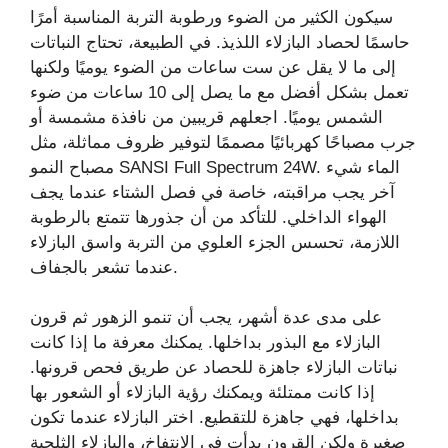
سيكون الكثير من الضوء ورطوبة التربة المناسبة أمرًا
حاسمًا لحصاد البازلاء اللذيذ. في الطبيعة، تحتاج النباتات
إلى ما لا يقل عن ست ساعات من الضوء يوميًا ولكنها
تعمل بشكل أفضل مع ما يصل إلى 10 ساعات من ضوء
الشمس يوميًا. اجعلهم قريبين من نافذة مشمسة أو
جرب مصباحًا كهربائيًا مصممًا لتوفير ظروف مماثلة، مثل
مصباح النمو SANSI Full Spectrum 24W. الماء شيء
آخر يجب مراقبته، خاصة في فصل الشتاء عندما يجف
الهواء الداخلي. للتأكد من أن جذورها تتمتع بالرطوبة
اللازمة، تحسس الجزء العلوي من التربة واسق البازلاء
عندما تشعر بالجفاف.
على مدى عدة أشهر، يجب أن تنمو الزهور ثم قرون
البازلاء مع البذور بداخلها. يمكنك معرفة ما إذا كانت
نباتات البازلاء جاهزة للحصاد عن طريق فحص قرونها.
إذا كانت ممتلئة ويمكنك رؤية البازلاء أو الشعور بها
بداخلها، فهي جاهزة للتقطيع. اختر البازلاء عندما تكون
صغيرة ولكن القرون بدأت في الانتفاخ، والبازلاء الثلجية