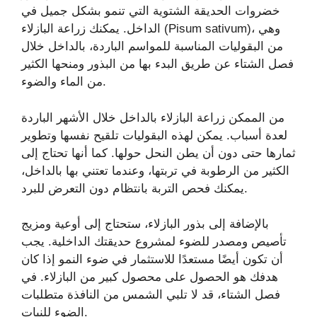
خضروات الحديقة الشتوية التي تنمو بشكل جميل في
الداخل. يمكنك زراعة البازلاء (Pisum sativum)، وهي
من البقوليات المناسبة للمواسم الباردة، بالداخل خلال
فصل الشتاء عن طريق البدء بها من البذور ومنحها الكثير
من الماء والضوء.
من الممكن زراعة البازلاء بالداخل خلال الأشهر الباردة
لعدة أسباب. يمكن لهذه البقوليات تلقيح نفسها وتطوير
ثمارها حتى دون أن يطن النحل حولها. كما أنها تحتاج إلى
الكثير من الرطوبة في تربتها، وعندما تعتني بها بالداخل،
يمكنك فحص التربة بانتظام دون التعرض للبرد.
بالإضافة إلى بذور البازلاء، ستحتاج إلى أوعية ومزيج
تأصيص ومصدر للضوء لمشروع حديقتك الداخلية. يجب
أن تكون أيضًا مستعدًا للاستثمار في ضوء النمو إذا كان
هدفك هو الحصول على محصول كبير من البازلاء. في
فصل الشتاء، قد لا تلبي الشمس من النافذة متطلبات
الضوء للنبات.