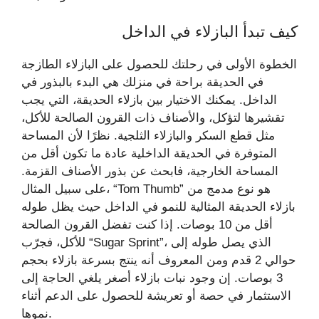
كيف تبدأ البازلاء في الداخل
الخطوة الأولى في رحلتك للحصول على البازلاء الطازجة
في الحديقة براحة في منزلك هي البدء بالبذور في
الداخل. يمكنك الاختيار بين بازلاء الحديقة، التي يجب
تقشيرها لتؤكل، والأصناف ذات القرون الصالحة للأكل،
مثل قطع السكر والبازلاء الثلجية. نظرًا لأن المساحة
المتوفرة في الحديقة الداخلية عادة ما تكون أقل من
المساحة الخارجية، فابحث عن بذور الأصناف القزمة.
على سبيل المثال، “Tom Thumb” هو نوع مدمج من
بازلاء الحديقة المثالية للنمو في الداخل حيث يظل طوله
أقل من 10 بوصات. إذا كنت تفضل القرون الصالحة
للأكل، فجرّب “Sugar Sprint”، الذي يصل طوله إلى
حوالي 2 قدم ومن المعروف أنه ينتج بسرعة بازلاء بحجم
3 بوصات. إن وجود نبات بازلاء أصغر يلغي الحاجة إلى
الاستثمار في حصة أو تعريشة للحصول على الدعم أثناء
نموها.